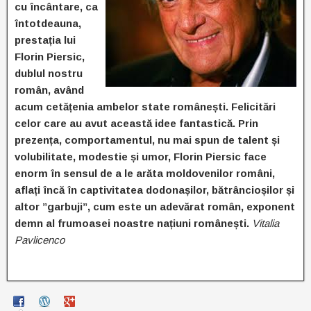
cu încântare, ca
întotdeauna,
prestația lui
Florin Piersic,
dublul nostru
român, având
acum cetățenia ambelor state românești. Felicitări
celor care au avut această idee fantastică. Prin
prezența, comportamentul, nu mai spun de talent și
volubilitate, modestie și umor, Florin Piersic face
enorm în sensul de a le arăta moldovenilor români,
aflați încă în captivitatea dodonașilor, bătrâncioșilor și
altor ”garbuji”, cum este un adevărat român, exponent
demn al frumoasei noastre națiuni românești.
Vitalia
Pavlicenco