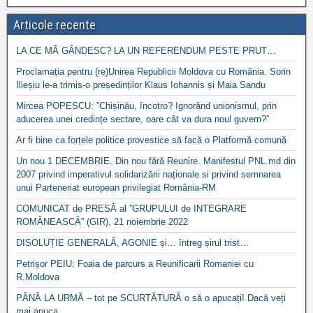
Articole recente
LA CE MĂ GÂNDESC? LA UN REFERENDUM PESTE PRUT…
Proclamația pentru (re)Unirea Republicii Moldova cu România. Sorin
Ilieșiu le-a trimis-o președinților Klaus Iohannis și Maia Sandu
Mircea POPESCU: ”Chișinău, încotro? Ignorând unionismul, prin
aducerea unei credințe sectare, oare cât va dura noul guvern?”
Ar fi bine ca forțele politice provestice să facă o Platformă comună
Un nou 1 DECEMBRIE. Din nou fără Reunire. Manifestul PNL.md din
2007 privind imperativul solidarizării naționale si privind semnarea
unui Parteneriat european privilegiat România-RM
COMUNICAT de PRESĂ al ”GRUPULUI de INTEGRARE
ROMÂNEASCĂ” (GIR), 21 noiembrie 2022
DISOLUȚIE GENERALĂ, AGONIE și… întreg șirul trist…
Petrișor PEIU: Foaia de parcurs a Reunificarii Romaniei cu
R.Moldova
PÂNĂ LA URMĂ – tot pe SCURTĂTURĂ o să o apucați! Dacă veți
mai apuca…