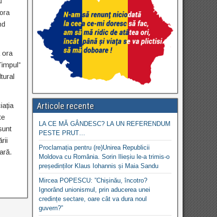
u
 ora
nd
a ora
Timpul”
tural
Articole recente
iația
te
LA CE MĂ GÂNDESC? LA UN REFERENDUM
sunt
PESTE PRUT…
rii
Proclamația pentru (re)Unirea Republicii
tară.
Moldova cu România. Sorin Ilieșiu le-a trimis-o
președinților Klaus Iohannis și Maia Sandu
Mircea POPESCU: ”Chișinău, încotro?
Ignorând unionismul, prin aducerea unei
credințe sectare, oare cât va dura noul
guvern?”