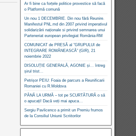
Ar fi bine ca forțele politice provestice să facă
o Platformă comună
Un nou 1 DECEMBRIE. Din nou fără Reunire.
Manifestul PNL.md din 2007 privind imperativul
solidarizării naționale si privind semnarea unui
Parteneriat european privilegiat România-RM
COMUNICAT de PRESĂ al ”GRUPULUI de
INTEGRARE ROMÂNEASCĂ” (GIR), 21
noiembrie 2022
DISOLUȚIE GENERALĂ, AGONIE și… întreg
șirul trist…
Petrișor PEIU: Foaia de parcurs a Reunificarii
Romaniei cu R.Moldova
PÂNĂ LA URMĂ – tot pe SCURTĂTURĂ o să
o apucați! Dacă veți mai apuca…
Sergiu Pavlicenco a primit un Premiu frumos
de la Consiliul Uniunii Scriitorilor