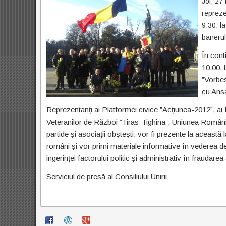
Joi, 27 
reprezen
9.30, l
banerul
În cont
10.00, 
”Vorbes
cu Ansa
Reprezentanți ai Platformei civice ”Acțiunea-2012”, ai P
Veteranilor de Război ”Tiras-Tighina”, Uniunea Românil
partide și asociații obștești, vor fi prezente la aceas
români și vor primi materiale informative în vederea de
ingerinței factorului politic și administrativ în fraudarea 
Serviciul de presă al Consiliului Unirii