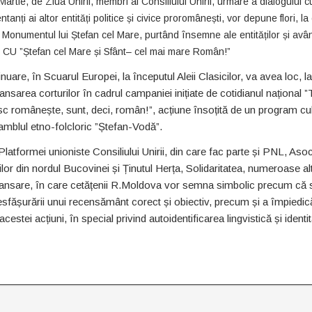
Martie, de Ziua Unirii, membri ai Consiliului Unirii, urmare a dialogului c
tanți ai altor entități politice și civice proromânești, vor depune flori, la
a Monumentul lui Ștefan cel Mare, purtând însemne ale entităților și avâ
 CU ”Ștefan cel Mare și Sfânt– cel mai mare Român!”
inuare, în Scuarul Europei, la începutul Aleii Clasicilor, va avea loc, l
lansarea corturilor în cadrul campaniei inițiate de cotidianul național ”
c românește, sunt, deci, român!”, acțiune însoțită de un program cul
mblul etno-folcloric ”Ștefan-Vodă”.
latformei unioniste Consiliului Unirii, din care fac parte și PNL, Asoc
or din nordul Bucovinei și Ținutul Herța, Solidaritatea, numeroase al
tă lansare, în care cetățenii R.Moldova vor semna simbolic precum că 
sfășurării unui recensământ corect și obiectiv, precum și a împiedică
acestei acțiuni, în special privind autoidentificarea lingvistică și identi