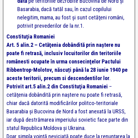
dată
pe teritoriile dezrobite Bucovina de Nord şi
Basarabia, dacă tatăl sau, în cazul copilului
nelegitim, mama, au fost şi sunt cetăţeni români,
potrivit prevederilor de la nr.1.
Constituţia Romaniei
Art. 5 alin.2 – Cetăţenia dobândită prin naştere nu
poate fi retrasă, inclusiv locuitorilor din teritoriile
românesti ocupate în urma consecinţelor Pactului
Ribbentrop-Molotov, născuți până la 28 iunie 1940 pe
aceste teritorii, precum si descendentilor lor
.
Potrivit art.5 alin.2 din Constituţia Romaniei
–
cetăţenia dobândită prin naştere nu poate fi retrasă,
chiar dacă datorită modificărilor politco-teritoriale
Basarabia şi Bucovina de Nord a fost anexată la URSS,
iar după destrămarea imperiului sovietic face parte din
statul Republica Moldova şi Ukraina.
Doar simpla voinţă neviciată poate duce la renunţarea la