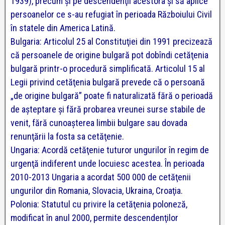
1939), precum şi pe descendenţii acestora şi să aplice
persoanelor ce s-au refugiat în perioada Războiului Civil
în statele din America Latină.
Bulgaria: Articolul 25 al Constituţiei din 1991 precizează
că persoanele de origine bulgară pot dobîndi cetăţenia
bulgară printr-o procedură simplificată. Articolul 15 al
Legii privind cetăţenia bulgară prevede că o persoană
„de origine bulgară” poate fi naturalizată fără o perioadă
de aşteptare şi fără probarea vreunei surse stabile de
venit, fără cunoaşterea limbii bulgare sau dovada
renunţării la fosta sa cetăţenie.
Ungaria: Acordă cetăţenie tuturor ungurilor în regim de
urgenţă indiferent unde locuiesc acestea. În perioada
2010-2013 Ungaria a acordat 500 000 de cetăţenii
ungurilor din Romania, Slovacia, Ukraina, Croaţia.
Polonia: Statutul cu privire la cetăţenia poloneză,
modificat în anul 2000, permite descendenţilor