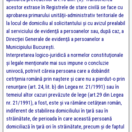
acestor extrase în Registrele de stare civilă se face cu
aprobarea primarului unităţii-administrativ teritoriale de
la locul de domiciliu al solicitantului şi cu avizul prealabil
al serviciului de evidenţă a persoanelor sau, după caz, a
Direcţiei Generale de evidenţă a persoanelor a
Municipiului Bucureşti.
Interpretarea logico-juridică a normelor constituţionale
şi legale menţionate mai sus impune o concluzie
univocă, potrivit căreia persoana care a dobândit
cetгţenia română prin naştere şi care nu a pierdut-o prin
renunţare (art. 24, lit. b) din Legea nr. 21/1991) sau în
temeiul altor cazuri prevăzute de lege (art.29 din Legea
nr. 21/1991), a fost, este şi va rămâne cetăţean român,
indiferent de stabilirea domiciliului în ţară sau în
străinătate, de perioada în care această persoană
domiciliază în ţară ori în străinătate, precum şi de faptul