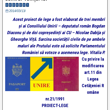
2014/03/13/
Acest proiect de lege a fost elaborat de trei membri
și ai Consiliului Unirii – deputatul român Bogdan
Diaconu și de doi copreședinți ai CU – Nicolae Dabija și
Gheorghe Viță. Sarcina societății civile de pe ambele
maluri ale Prutului este să solicite Parlamentului
României să voteze o asemenea lege. Vitalia P.
Cu privire la
modificarea
art.11 din
Legea
Cetăţeniei
R
omâne
nr.21/1991
PROIECT-LEGE