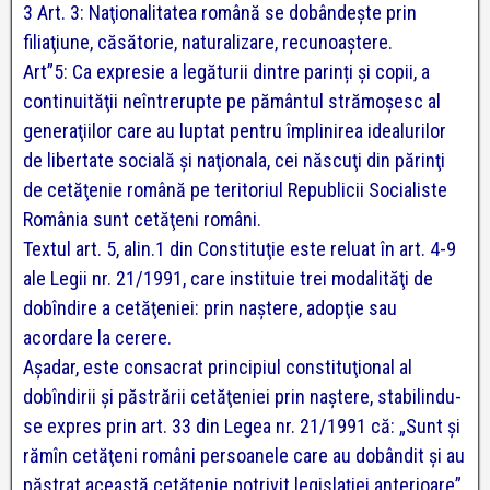
3 Art. 3: Naţionalitatea română se dobândeşte prin
filiaţiune, căsătorie, naturalizare, recunoaştere.
Art”5: Ca expresie a legăturii dintre parinți şi copii, a
continuităţii neîntrerupte pe pământul strămoşesc al
generaţiilor care au luptat pentru împlinirea idealurilor
de libertate socială şi naţionala, cei născuţi din părinţi
de cetăţenie română pe teritoriul Republicii Socialiste
România sunt cetăţeni români.
Textul art. 5, alin.1 din Constituţie este reluat în art. 4-9
ale Legii nr. 21/1991, care instituie trei modalităţi de
dobîndire a cetăţeniei: prin naştere, adopţie sau
acordare la cerere.
Aşadar, este consacrat principiul constituţional al
dobîndirii şi păstrării cetăţeniei prin naştere, stabilindu-
se expres prin art. 33 din Legea nr. 21/1991 că: „Sunt şi
rămîn cetăţeni români persoanele care au dobândit şi au
păstrat această cetăţenie potrivit legislaţiei anterioare”.