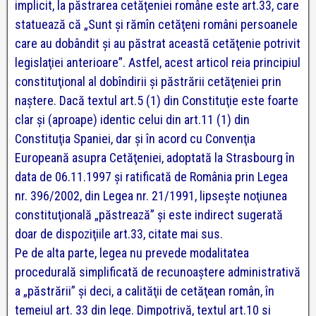
implicit, la păstrarea cetăţeniei române este art.33, care
statuează că „Sunt şi rămîn cetăţeni români persoanele
care au dobândit şi au păstrat această cetăţenie potrivit
legislaţiei anterioare”. Astfel, acest articol reia principiul
constituţional al dobîndirii şi păstrării cetăţeniei prin
naştere.
Dacă textul art.5 (1) din Constituţie este foarte
clar şi (aproape) identic celui din art.11 (1) din
Constituţia Spaniei, dar şi în acord cu Convenţia
Europeană asupra Cetăţeniei, adoptată la Strasbourg în
data de 06.11.1997 şi ratificată de România prin Legea
nr. 396/2002, din Legea nr. 21/1991, lipseşte noţiunea
constituţională „păstrează” şi este indirect sugerată
doar de dispoziţiile art.33, citate mai sus.
Pe de alta parte, legea nu prevede modalitatea
procedurală simplificată de recunoaştere administrativă
a „păstrării” şi deci, a calităţii de cetăţean român, în
temeiul art. 33 din lege. Dimpotrivă, textul art.10 si