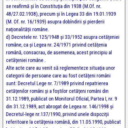
se reafirmă şi în Constituţia din 1938 (M.Of. nr.
48/27.02.1938), precum şi în Legea 33 din 19.01.1939
(M. Of. nr. 16/1939) asupra dobîndirii şi pierderii
naţionalităţii române.
d) Decretele nr. 125/1948 şi 33/1952 asupra cetăţeniei
române, ca şi Legea nr. 24/1971 privind cetăţenia
română, consacrau, de asemenea, acest principiu al
cetăţeniei române .
Alte acte care au venit să reglementeze situaţia unor
categorii de persoane care au fost cetăţeni români
sunt: Decretul Lege nr. 7/1989 privind repatrierea
cetăţenilor români şi a foştilor cetăţeni români din
31.12.1989, publicat оn Monitorul Oficial, Partea I, nr. 9
din 31.12.1989, act abrogat de Legea nr. 146/1998 şi
Decretul-lege nr.137/1990, privind unele dispoziţii
referitoare la cetăţenia română, din 11.05.1990, publicat