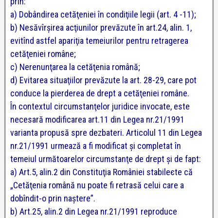
prin:
a) Dobândirea cetăţeniei în condiţiile legii (art. 4 -11);
b) Nesăvîrşirea acţiunilor prevăzute în art.24, alin. 1,
evitînd astfel apariţia temeiurilor pentru retragerea
cetăţeniei române;
c) Nerenunţarea la cetăţenia română;
d) Evitarea situaţiilor prevăzute la art. 28-29, care pot
conduce la pierderea de drept a cetăţeniei române.
În contextul circumstanţelor juridice invocate, este
necesară modificarea art.11 din Legea nr.21/1991
varianta propusă spre dezbateri. Articolul 11 din Legea
nr.21/1991 urmează a fi modificat şi completat în
temeiul următoarelor circumstanţe de drept şi de fapt:
a) Art.5, alin.2 din Constituţia României stabileєte că
„Cetăţenia română nu poate fi retrasă celui care a
dobîndit-o prin naştere”.
b) Art.25, alin.2 din Legea nr.21/1991 reproduce