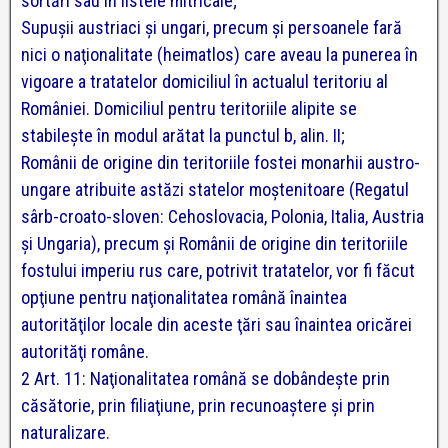
sortări sau în listele mitricale;
Supuşii austriaci și ungari, precum și persoanele fară
nici o naţionalitate (heimatlos) care aveau la punerea în
vigoare a tratatelor domiciliul în actualul teritoriu al
României. Domiciliul pentru teritoriile alipite se
stabileşte în modul arătat la punctul b, alin. II;
Românii de origine din teritoriile fostei monarhii austro-
ungare atribuite astăzi statelor moştenitoare (Regatul
sârb-croato-sloven: Cehoslovacia, Polonia, Italia, Austria
şi Ungaria), precum şi Românii de origine din teritoriile
fostului imperiu rus care, potrivit tratatelor, vor fi făcut
opţiune pentru naţionalitatea română înaintea
autorităţilor locale din aceste ţări sau înaintea oricărei
autorităţi române.
2 Art. 11: Naţionalitatea română se dobândeşte prin
căsătorie, prin filiaţiune, prin recunoaştere şi prin
naturalizare.