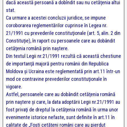
dacă această persoană a dobîndit sau nu cetăţenia altui
stat.
Ca urmare a acestei concluzii juridice, se impune
coroborarea reglementărilor cuprinse în Legea nr.
21/1991 cu prevederile constituţionale (art. 5, alin. 2 din
Constituţie), în raport cu persoanele care au dobândit
cetăţenia română prin naştere.
Din textul Legii nr.21/1991 rezultă că această chestiune
de importanţă majoră pentru românii din Republica
Moldova şi Ucraina este reglementată prin art.11 într-un
mod ce contravine prevederilor constituţionale în
vigoare.
Astfel, persoanele care au dobândit cetăţenia română
prin naştere şi care, la data adoptării Legii nr.21/1991 au
fost privaţi de dreptul la cetăţenia română în urma unor
evenimente istorice nefaste, sunt definite în art.11 în
calitate de „Foşti cetăţeni români care au pierdut