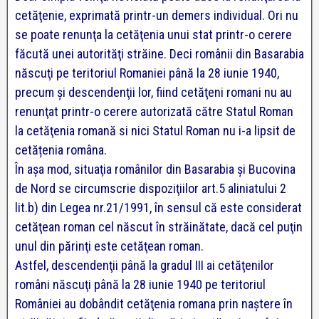
cetăţenie, exprimată printr-un demers individual. Ori nu
se poate renunţa la cetăţenia unui stat printr-o cerere
făcută unei autorităţi străine. Deci românii din Basarabia
născuţi pe teritoriul Romaniei până la 28 iunie 1940,
precum şi descendenţii lor, fiind cetăţeni romani nu au
renunţat printr-o cerere autorizată către Statul Roman
la cetăţenia romană si nici Statul Roman nu i-a lipsit de
cetățenia româna.
În aşa mod, situaţia românilor din Basarabia şi Bucovina
de Nord se circumscrie dispoziţiilor art.5 aliniatului 2
lit.b) din Legea nr.21/1991, în sensul că este considerat
cetăţean roman cel născut în străinătate, dacă cel puţin
unul din părinţi este cetăţean roman.
Astfel, descendenţii până la gradul III ai cetăţenilor
români născuţi până la 28 iunie 1940 pe teritoriul
României au dobândit cetăţenia romana prin naștere în