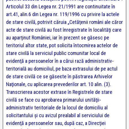
Articolul 33 din Legea nr. 21/1991 are continuitate în
art.41, alin.6 din Legea nr. 119/1996 cu privire la actele
de stare civilă, potrivit căruia „Cetăţenii români ale căror
acte de stare civilă au fost înregistrate în localităţi care
au aparţinut României, iar în prezent se găsesc pe
teritoriul altor state, pot solicita întocmirea actelor de
stare civilă la serviciul public comunitar local de
evidenţă a persoanelor în a cărui rază administrativ-
teritorială au domiciliul, pe baza extrasului de pe actul
de stare civilă ce se găseєte în păstrarea Arhivelor
Naţionale, cu aplicarea prevederilor art. 10 alin. (3).
Transcrierea acestor extrase în Registrele de stare
civilă se face cu aprobarea primarului unităţii-
administrativ teritoriale de la locul de domiciliu al
solicitantului şi cu avizul prealabil al serviciului de
evidenţă a persoanelor sau, după caz, a Direcţiei