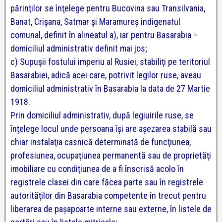
părinţilor se înţelege pentru Bucovina sau Transilvania,
Banat, Crişana, Satmar şi Maramureş indigenatul
comunal, definit în alineatul a), iar pentru Basarabia –
domiciliul administrativ definit mai jos;
c) Supuşii fostului imperiu al Rusiei, stabiliţi pe teritoriul
Basarabiei, adică acei care, potrivit legilor ruse, aveau
domiciliul administrativ în Basarabia la data de 27 Martie
1918.
Prin domiciliul administrativ, după legiuirile ruse, se
înţelege locul unde persoana îşi are aşezarea stabilă sau
chiar instalaţia casnică determinată de funcţiunea,
profesiunea, ocupaţiunea permanentă sau de proprietăţi
imobiliare cu condiţiunea de a fi înscrisă acolo în
registrele clasei din care făcea parte sau în registrele
autorităţilor din Basarabia competente în trecut pentru
liberarea de paşapoarte interne sau externe, în listele de