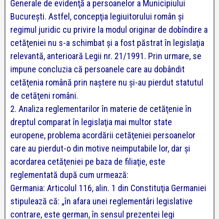
Generale de evidenţă a persoanelor a Municipiului
Bucureşti.
Astfel, concepţia legiuitorului român şi
regimul juridic cu privire la modul originar de dobîndire a
cetăţeniei nu s-a schimbat şi a fost păstrat în legislaţia
relevantă, anterioară Legii nr. 21/1991. Prin urmare, se
impune concluzia că persoanele care au dobândit
cetăţenia română prin naştere nu şi-au pierdut statutul
de cetăţeni români.
2. Analiza reglementarilor în materie de cetăţenie în
dreptul comparat
în legislaţia mai multor state
europene, problema acordării cetăţeniei persoanelor
care au pierdut-o din motive neimputabile lor, dar şi
acordarea cetăţeniei pe baza de filiaţie, este
reglementată după cum urmează:
Germania: Articolul 116, alin. 1 din Constituţia Germaniei
stipulează că: „în afara unei reglementâri legislative
contrare, este german, în sensul prezentei legi