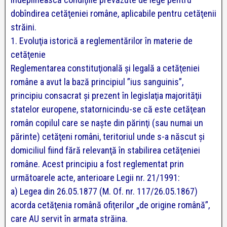
dobîndirea cetăţeniei române, aplicabile pentru cetăţenii
străini.
1. Evoluţia istorică a reglementărilor în materie de
cetăţenie
Reglementarea constituţională şi legală a cetăţeniei
române a avut la bază principiul ”ius sanguinis”,
principiu consacrat şi prezent în legislaţia majorităţii
statelor europene, statornicindu-se că este cetăţean
român copilul care se naşte din păгinţi (sau numai un
părinte) cetăţeni români, teritoriul unde s-a născut şi
domiciliul fiind fără relevanţă în stabilirea cetăţeniei
române. Acest principiu a fost reglementat prin
următoarele acte, anterioare Legii nr. 21/1991:
a) Legea din 26.05.1877 (M. Of. nr. 117/26.05.1867)
acorda cetăţenia română ofiţerilor „de origine română”,
care AU servit în armata străina.