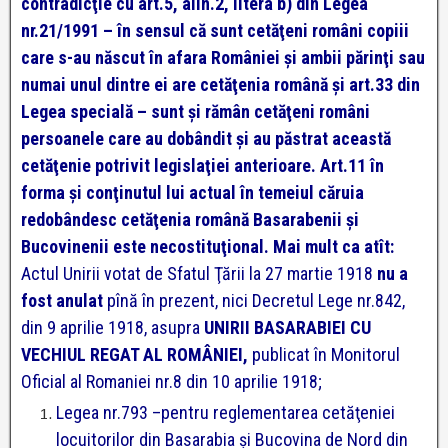
contradicţie cu art.5, alin.2, litera b) din Legea
nr.21/1991 – în sensul că sunt cetăţeni români copiii
care s-au născut în afara României şi ambii părinţi sau
numai unul dintre ei are cetăţenia română şi art.33 din
Legea specială – sunt şi rămân cetăţeni români
persoanele care au dobândit şi au păstrat această
cetăţenie potrivit legislaţiei anterioare. Art.11 în
forma şi conţinutul lui actual în temeiul căruia
redobândesc cetăţenia română Basarabenii şi
Bucovinenii este necostituţional. Mai mult ca atît:
Actul Unirii votat de Sfatul Ţării la 27 martie 1918
nu a
fost anulat
pînă în prezent, nici Decretul Lege nr.842,
din 9 aprilie 1918, asupra
UNIRII BASARABIEI CU
VECHIUL REGAT AL ROMÂNIEI,
publicat în Monitorul
Oficial al Romaniei nr.8 din 10 aprilie 1918;
Legea nr.793 –pentru reglementarea cetăţeniei
locuitorilor din Basarabia şi Bucovina de Nord din