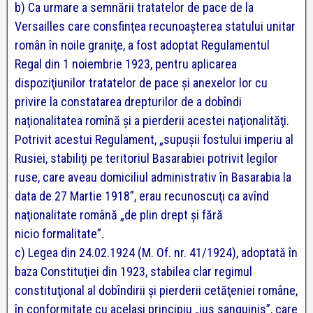
b) Ca urmare a semnării tratatelor de pace de la
Versailles care consfinţea recunoaşterea statului unitar
român în noile graniţe, a fost adoptat Regulamentul
Regal din 1 noiembrie 1923, pentru aplicarea
dispoziţiunilor tratatelor de pace şi anexelor lor cu
privire la constatarea drepturilor de a dobîndi
naţionalitatea romînă şi a pierderii acestei naţionalităţi.
Potrivit acestui Regulament, „supuşii fostului imperiu al
Rusiei, stabiliţi pe teritoriul Basarabiei potrivit legilor
ruse, care aveau domiciliul administrativ în Basarabia la
data de 27 Martie 1918”, erau
recunoscuţi ca avînd
naţionalitate română „de plin drept şi fără
nicio
formalitate”.
c) Legea din 24.02.1924 (M. Of. nr. 41/1924), adoptată în
baza Constituţiei din 1923, stabilea clar regimul
constituţional al dobîndirii şi pierderii cetăţeniei române,
în conformitate cu acelaşi principiu „ius sanguinis”, care