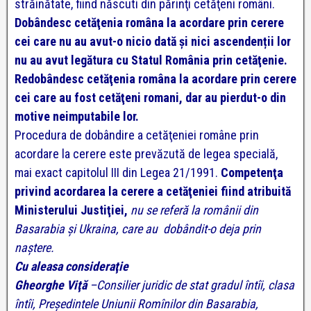
străinătate, fiind născuti din părinţi cetăţeni români.
Dobândesc cetăţenia româna la acordare prin cerere
cei care nu au avut-o nicio dată şi nici ascendenții lor
nu au avut legătura cu Statul România prin cetăţenie.
Redobândesc cetăţenia româna la acordare prin cerere
cei care au fost cetăţeni romani, dar au pierdut-o din
motive neimputabile lor.
Procedura de dobândire a cetăţeniei române prin
acordare la cerere este prevăzută de legea specială,
mai exact capitolul III din Legea 21/1991.
Competenţa
privind acordarea la cerere a cetăţeniei fiind atribuită
Ministerului Justiţiei,
nu se referă la românii din
Basarabia şi Ukraina, care au dobândit-o deja prin
naștere.
Cu aleasa consideraţie
Gheorghe Viţă
–Consilier juridic de stat gradul întîi, clasa
întîi, Preşedintele Uniunii Romînilor din Basarabia,