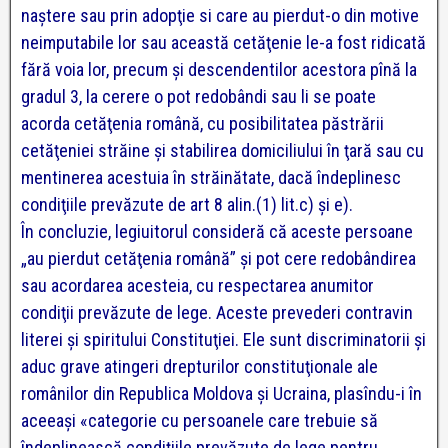
naştere sau prin adopţie si care au pierdut-o din motive
neimputabile lor sau această cetăţenie le-a fost ridicată
fără voia lor, precum şi descendentilor acestora pînă la
gradul 3, la cerere o pot redobândi sau li se poate
acorda cetăţenia română, cu posibilitatea păstrării
cetăţeniei străine şi stabilirea domiciliului în ţară sau cu
mentinerea acestuia în străinătate, dacă îndeplinesc
condiţiile prevăzute de art 8 alin.(1) lit.c) şi e).
În concluzie, legiuitorul consideră că aceste persoane
„au pierdut cetăţenia română” şi pot cere redobândirea
sau acordarea acesteia, cu respectarea anumitor
condiţii prevăzute de lege. Aceste prevederi contravin
literei şi spiritului Constituţiei. Ele sunt discriminatorii şi
aduc grave atingeri drepturilor constituţionale ale
românilor din Republica Moldova şi Ucraina, plasîndu-i în
aceeaşi «categorie cu persoanele care trebuie să
îndeplinească condiţiile prevăzute de lege pentru