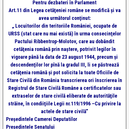
Pentru dezbateri în Parlament
Art.11 din Legea cetăţeniei române se modifică şi va
avea următorul conţinut:
„ Locuitorilor din teritoriile României, ocupate de
URSS (stat care nu mai există) în urma consecinţelor
Pactului Ribbentrop-Molotov, care au dobândit
cetăţenia română prin naştere, potrivit legilor în
vigoare până la data de 23 august 1944, precum şi
descendenţilor lor pînă la gradul III, li se păstrează
cetăţenia română şi pot solicita la toate Oficiile de
Stare Civilă din România transcrierea ori înscrierea în
Registrul de Stare Civilă Române a certificatelor sau
extraselor de stare civilă eliberate de autorităţile
străine, în condiiţiile Legii nr.119/1996 –Cu privire la
actele de stare civilă”
Preşedintele Camerei Deputatilor
Preşedintele Senatului