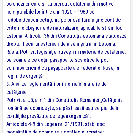
polonezilor care şi-au pierdut cetăţenia din motive
neimputabile lor între anii 1920 – 1989 să
redobîndească cetăţenia poloneză fără a ţine cont de
criteriile obişnuite de naturalizare, aplicabile străinilor.
Estonia: Articolul 36 din Constituţia estoniană statuează
dreptul fiecărui estonian de a veni şi trăi în Estonia.
Rusia: Potrivit legislaţiei ruseşti în materie de cetăţenie,
persoanele ce deţin paşapoarte sovietice le pot
schimba oricînd cu paşapoarte ale Federaţiei Ruse, în
regim de urgenţă
3. Analiza reglementărilor interne în materie de
cetăţenie
Potrivit art.5, alin.1 din Constituţia României „Cetăţenia
română se dobîndeşte, se păstrează sau se pierde în
condiţiile prevăzute de legea organică”.
Articolele 4-9 din Legea nr. 21/1991, stabilesc
modalităţile de dobîndire a cetăţeniei române: