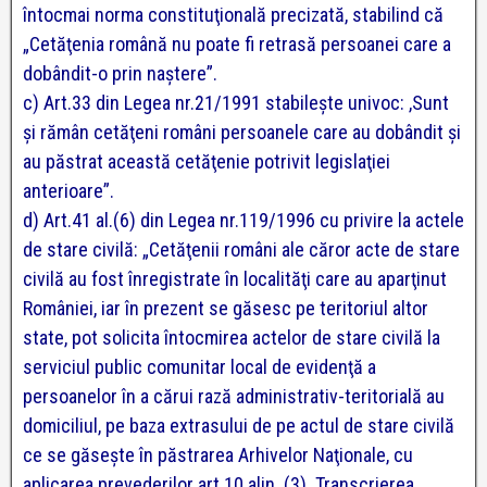
întocmai norma constituţională precizată, stabilind că
„Cetăţenia română nu poate fi retrasă persoanei care a
dobândit-o prin naştere”.
c) Art.33 din Legea nr.21/1991 stabileşte univoc: ,Sunt
şi rămân cetăţeni români persoanele care au dobândit şi
au păstrat această cetăţenie potrivit legislaţiei
anterioare”.
d) Art.41 al.(6) din Legea nr.119/1996 cu privire la actele
de stare civilă: „Cetăţenii români ale căror acte de stare
civilă au fost înregistrate în localităţi care au aparţinut
României, iar în prezent se găsesc pe teritoriul altor
state, pot solicita întocmirea actelor de stare civilă la
serviciul public comunitar local de evidenţă a
persoanelor în a cărui rază administrativ-teritorială au
domiciliul, pe baza extrasului de pe actul de stare civilă
ce se găseşte în păstrarea Arhivelor Naţionale, cu
aplicarea prevederilor art.10 alin. (3). Transcrierea