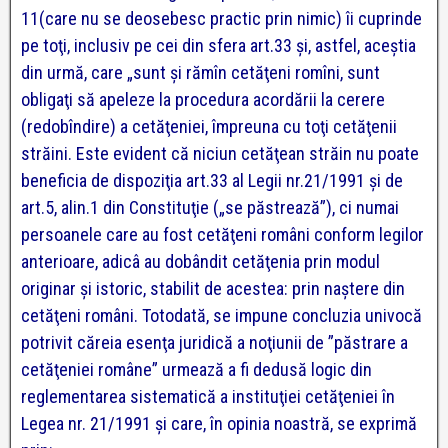
11(care nu se deosebesc practic prin nimic) îi cuprinde
pe toţi, inclusiv pe cei din sfera art.33 şi, astfel, aceştia
din urmă, care „sunt şi rămîn cetăţeni romîni, sunt
obligaţi să apeleze la procedura acordării la cerere
(redobîndire) a cetăţeniei, împreuna cu toţi cetăţenii
străini. Este evident că niciun cetăţean străin nu poate
beneficia de dispoziţia art.33 al Legii nr.21/1991 şi de
art.5, alin.1 din Constituţie („se păstrează”), ci numai
persoanele care au fost cetăţeni români conform legilor
anterioare, adicâ au dobândit cetăţenia prin modul
originar şi istoric, stabilit de acestea: prin naştere din
cetăţeni români.
Totodată, se impune concluzia univocă
potrivit căreia esenţa juridică a noţiunii de ”păstrare a
cetăţeniei române” urmează a fi dedusă logic din
reglementarea sistematică a instituţiei cetăţeniei în
Legea nr. 21/1991 şi care, în opinia noastră, se exprimă