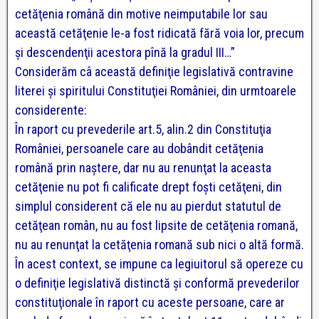
cetăţenia română din motive neimputabile lor sau
această cetăţenie le-a fost ridicată fără voia lor, precum
şi descendenţii acestora pînă la gradul III…”
Considerăm câ această definiţie legislativă contravine
literei şi spiritului Constituţiei României, din urmtoarele
considerente:
În raport cu prevederile art.5, alin.2 din Constituţia
României, persoanele care au dobândit cetăţenia
română prin naştere, dar nu au renunţat la aceasta
cetăţenie nu pot fi calificate drept foşti cetăţeni, din
simplul considerent că ele nu au pierdut statutul de
cetăţean român, nu au fost lipsite de cetăţenia romană,
nu au renunţat la cetăţenia romană sub nici o altă formă.
În acest context, se impune ca legiuitorul să opereze cu
o definiţie legislativă distinctă şi conformă prevederilor
constituţionale în raport cu aceste persoane, care ar