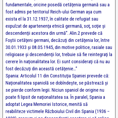
fundamentale, oricine posedă cetăţenia germană sau a
fost admis pe teritoriul Reich-ului German aşa cum
exista el la 31.12.1937, în calitate de refugiat sau
expulzat de apartenenţa etnică germană, soţ, soţie şi
descendenţii acestora din urmă”. Alin.2 prevede că
Foştii cetăţeni germani, decăzuţi din cetăţenia lor, între
30.01.1933 şi 08.05.1945, din motive politice, rasiale sau
religioase şi descendenţii lor, trebuie să fie reintegraţi la
cerere în naţionalitatea lor. Ei sunt consideraţi că nu au
fost decăzuţi din această cetăţenie…”
Spania: Articolul 11 din Constituţia Spaniei prevede că:
Naţionalitatea spaniolă se dobîndeşte, se păstrează şi
se pierde conform legii. Niciun spaniol de origine nu
poate fi lipsit de naţionalitatea sa. În paralel, Spania a
adoptat Legea Memoriei Istorice, menită să
reabiliteze
victimele Războiului Civil din Spania (1936 –