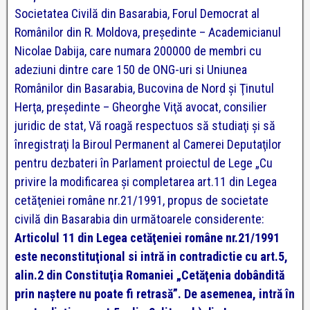
Societatea Civilă din Basarabia, Forul Democrat al
Românilor din R. Moldova, preşedinte – Academicianul
Nicolae Dabija, care numara 200000 de membri cu
adeziuni dintre care 150 de ONG-uri si Uniunea
Românilor din Basarabia, Bucovina de Nord şi Ţinutul
Herţa, preşedinte – Gheorghe Viţă avocat, consilier
juridic de stat, Vă roagă respectuos să studiaţi şi să
înregistraţi la Biroul Permanent al Camerei Deputaţilor
pentru dezbateri în Parlament proiectul de Lege „Cu
privire la modificarea şi completarea art.11 din Legea
cetăţeniei române nr.21/1991, propus de societate
civilă din Basarabia din următoarele considerente:
Articolul 11 din Legea cetăţeniei române nr.21/1991
este neconstituţional si intră in contradictie cu art.5,
alin.2 din Constituţia Romaniei „Cetăţenia dobândită
prin naştere nu poate fi retrasă”. De asemenea, intră în