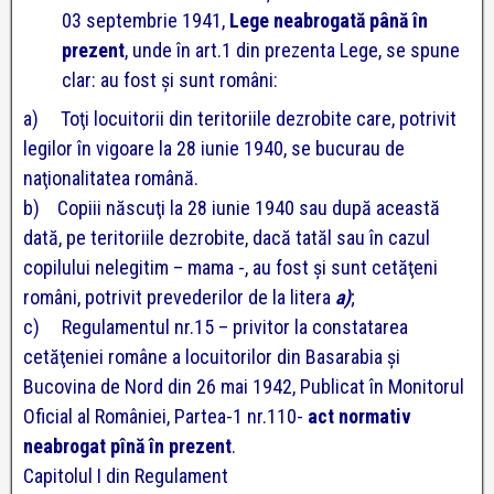
03 septembrie 1941,
Lege neabrogată până în
prezent
, unde în art.1 din prezenta Lege, se spune
clar: au fost şi sunt români:
a) Toţi locuitorii din teritoriile dezrobite care, potrivit
legilor în vigoare la 28 iunie 1940, se bucurau de
naţionalitatea română.
b) Copiii născuţi la 28 iunie 1940 sau după această
dată, pe teritoriile dezrobite, dacă tatăl sau în cazul
copilului nelegitim – mama -, au fost şi sunt cetăţeni
români, potrivit prevederilor de la litera
a)
;
c) Regulamentul nr.15 – privitor la constatarea
cetăţeniei române a locuitorilor din Basarabia şi
Bucovina de Nord din 26 mai 1942, Publicat în Monitorul
Oficial al României, Partea-1 nr.110-
act normativ
neabrogat pînă în prezent
.
Capitolul I din Regulament