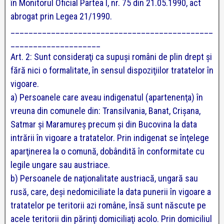
în Monitorul Oficial Partea I, nr. 75 din 21.05.1990, act
abrogat prin Legea 21/1990.
_____________________________________________
____________________
Art. 2: Sunt consideraţi ca supuşi români de plin drept şi
fără nici o formalitate, în sensul dispoziţiilor tratatelor în
vigoare.
a) Persoanele care aveau indigenatul (apartenenţa) în
vreuna din comunele din: Transilvania, Banat, Crişana,
Satmar şi Maramureş precum şi din Bucovina la data
intrării în vigoare a tratatelor.
Prin indigenat se înţelege
aparţinerea la o comună, dobândită în conformitate cu
legile ungare sau austriace.
b) Persoanele de naţionalitate austriacă, ungară sau
rusă, care, deşi nedomiciliate la data punerii în vigoare a
tratatelor pe teritorii azi române, însă sunt născute pe
acele teritorii din părinţi domiciliaţi acolo.
Prin domiciliul