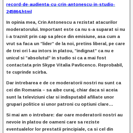
record-de-audienta-cu-crin-antonescu-in-studio-
245864.html
In opinia mea, Crin Antonescu a rezistat atacurilor
moderatorului. Important este ca nu s-a suparat si nu
i-a traznit prin cap sa plece din emisiune, asa cum a
vrut sa faca un ”lider” de la noi, pretins liberal, pe care
de trei ori l-au intors in platou, ”indignat” ca nu e
unicul si ”absolutul” in studio si ca a mai fost
contactata prin Skype Vitalia Pavlicenco. Reprobabil,
te cuprinde scirba.
Dar intrebarea e de ce moderatorii nostri nu sunt ca
cei din Romania – sa aibe curaj, chiar daca si aceia
sunt la televiziuni clar si indisputabil afiliate unor
grupari politice si unor patroni cu optiuni clare…
Si mai am o intrebare: dar oare moderatorii nostri au
nevoie in platou de oameni care sa reziste
eventualelor lor prestatii principiale, ca si cel din