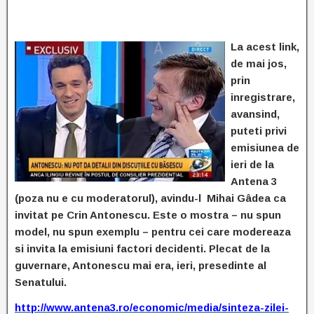
La acest link,
de mai jos,
prin
inregistrare,
avansind,
puteti privi
emisiunea de
ieri de la
Antena 3
(poza nu e cu moderatorul), avindu-l Mihai Gâdea
ca
invitat
pe Crin Antonescu. Este o mostra – nu spun
model, nu spun exemplu – pentru cei care modereaza
si invita la emisiuni factori decidenti. Plecat de la
guvernare, Antonescu mai era, ieri, presedinte al
Senatului.
http://www.antena3.ro/economic/media/sinteza-zilei-