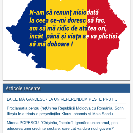
Articole recente
LA CE MĂ GÂNDESC? LA UN REFERENDUM PESTE PRUT…
Proclamația pentru (re)Unirea Republicii Moldova cu România. Sorin
Ilieșiu le-a trimis-o președinților Klaus Iohannis și Maia Sandu
Mircea POPESCU: ”Chișinău, încotro? Ignorând unionismul, prin
aducerea unei credințe sectare, oare cât va dura noul guvern?”