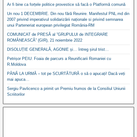
Ar fi bine ca forțele politice provestice să facă o Platformă comună
Un nou 1 DECEMBRIE. Din nou fără Reunire. Manifestul PNL.md din
2007 privind imperativul solidarizării naționale si privind semnarea
unui Parteneriat european privilegiat România-RM
COMUNICAT de PRESĂ al ”GRUPULUI de INTEGRARE
ROMÂNEASCĂ” (GIR), 21 noiembrie 2022
DISOLUȚIE GENERALĂ, AGONIE și… întreg șirul trist…
Petrișor PEIU: Foaia de parcurs a Reunificarii Romaniei cu
R.Moldova
PÂNĂ LA URMĂ – tot pe SCURTĂTURĂ o să o apucați! Dacă veți
mai apuca…
Sergiu Pavlicenco a primit un Premiu frumos de la Consiliul Uniunii
Scriitorilor