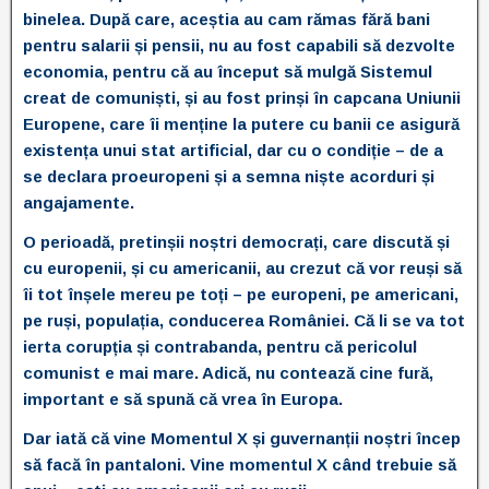
binelea. După care, aceștia au cam rămas fără bani
pentru salarii și pensii, nu au fost capabili să dezvolte
economia, pentru că au început să mulgă Sistemul
creat de comuniști, și au fost prinși în capcana Uniunii
Europene, care îi menține la putere cu banii ce asigură
existența unui stat artificial, dar cu o condiție – de a
se declara proeuropeni și a semna niște acorduri și
angajamente.
O perioadă, pretinșii noștri democrați, care discută și
cu europenii, și cu americanii, au crezut că vor reuși să
îi tot înșele mereu pe toți – pe europeni, pe americani,
pe ruși, populația, conducerea României. Că li se va tot
ierta corupția și contrabanda, pentru că pericolul
comunist e mai mare. Adică, nu contează cine fură,
important e să spună că vrea în Europa.
Dar iată că vine Momentul X și guvernanții noștri încep
să facă în pantaloni. Vine momentul X când trebuie să