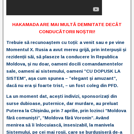
HAKAMADA ARE MAI MULTĂ DEMNITATE DECÂT
CONDUCĂTORII NOȘTRI!
Trebuie să recunoaștem cu toții: a venit sau e pe vine
Momentul X. Rusia a avut mereu grijă, prin interpușii și
rezidenții săi, să plaseze la conducere în Republica
Moldova, și nu doar, oameni docili comandamentelor
sale, oameni ai sistemului, oameni ”CU DOPUSK LA
SISTEM”, așa cum spunea – ”elegant și amuzant”,
dacă nu era și foarte trist, – un fost coleg din PFD.
La un moment dat, acești indivizi, sponsorizați din
surse dubioase, puternice, dar murdare, au preluat
Puterea la Chișinău, prin 7 aprilie, prin lozinci ”Moldova
fără comuniști”, ”Moldova fără Voronin”. Având
menirea să îi înlocuiască, insesizabil, la manivela
Sistemului, pe cei mai roșii, care se burdușiseră de-a