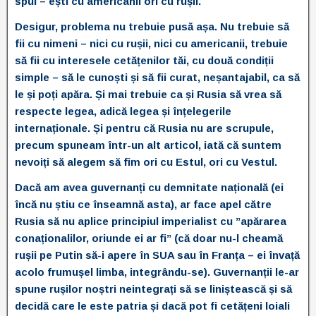
spui – ești cu americanii ori cu rușii.
Desigur, problema nu trebuie pusă așa. Nu trebuie să
fii cu nimeni – nici cu rușii, nici cu americanii, trebuie
să fii cu interesele cetățenilor tăi, cu două condiții
simple – să le cunoști și să fii curat, neșantajabil, ca să
le și poți apăra. Și mai trebuie ca și Rusia să vrea să
respecte legea, adică legea și înțelegerile
internaționale. Și pentru că Rusia nu are scrupule,
precum spuneam într-un alt articol, iată că suntem
nevoiți să alegem să fim ori cu Estul, ori cu Vestul.
Dacă am avea guvernanți cu demnitate națională (ei
încă nu știu ce înseamnă asta), ar face apel către
Rusia să nu aplice principiul imperialist cu ”apărarea
conaționalilor, oriunde ei ar fi” (că doar nu-l cheamă
rușii pe Putin să-i apere în SUA sau în Franța – ei învață
acolo frumușel limba, integrându-se). Guvernanții le-ar
spune rușilor noștri neintegrați să se liniștească și să
decidă care le este patria și dacă pot fi cetățeni loiali