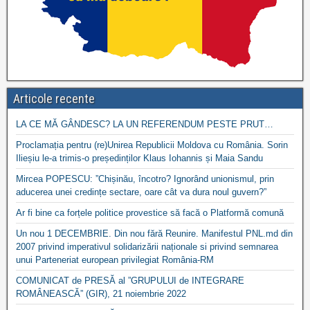
Articole recente
LA CE MĂ GÂNDESC? LA UN REFERENDUM PESTE PRUT…
Proclamația pentru (re)Unirea Republicii Moldova cu România. Sorin
Ilieșiu le-a trimis-o președinților Klaus Iohannis și Maia Sandu
Mircea POPESCU: ”Chișinău, încotro? Ignorând unionismul, prin
aducerea unei credințe sectare, oare cât va dura noul guvern?”
Ar fi bine ca forțele politice provestice să facă o Platformă comună
Un nou 1 DECEMBRIE. Din nou fără Reunire. Manifestul PNL.md din
2007 privind imperativul solidarizării naționale si privind semnarea
unui Parteneriat european privilegiat România-RM
COMUNICAT de PRESĂ al ”GRUPULUI de INTEGRARE
ROMÂNEASCĂ” (GIR), 21 noiembrie 2022