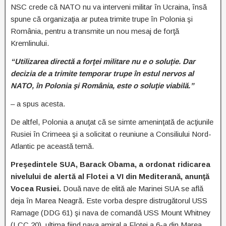
NSC crede că NATO nu va interveni militar în Ucraina, însă
spune că organizaţia ar putea trimite trupe în Polonia şi
România, pentru a transmite un nou mesaj de forţă
Kremlinului.
“Utilizarea directă a forţei militare nu e o soluţie. Dar
decizia de a trimite temporar trupe în estul nervos al
NATO, în Polonia şi România, este o soluţie viabilă.”
– a spus acesta.
De altfel, Polonia a anuţat că se simte ameninţată de acţiunile
Rusiei în Crimeea şi a solicitat o reuniune a Consiliului Nord-
Atlantic pe această temă.
Preşedintele SUA, Barack Obama, a ordonat ridicarea
nivelului de alertă al Flotei a VI din Mediterană, anunţă
Vocea Rusiei.
Două nave de elită ale Marinei SUA se află
deja în Marea Neagră. Este vorba despre distrugătorul USS
Ramage (DDG 61) şi nava de comandă USS Mount Whitney
(LCC 20), ultima fiind nava amiral a Flotei a 6-a din Marea