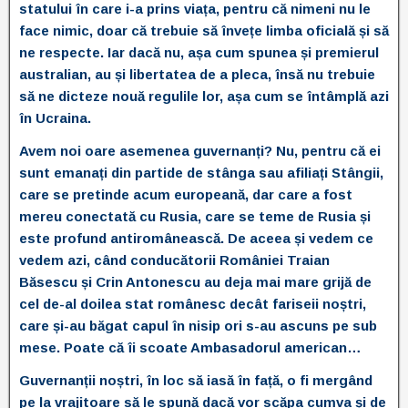
statului în care i-a prins viața, pentru că nimeni nu le
face nimic, doar că trebuie să învețe limba oficială și să
ne respecte. Iar dacă nu, așa cum spunea și premierul
australian, au și libertatea de a pleca, însă nu trebuie
să ne dicteze nouă regulile lor, așa cum se întâmplă azi
în Ucraina.
Avem noi oare asemenea guvernanți? Nu, pentru că ei
sunt emanați din partide de stânga sau afiliați Stângii,
care se pretinde acum europeană, dar care a fost
mereu conectată cu Rusia, care se teme de Rusia și
este profund antiromânească. De aceea și vedem ce
vedem azi, când conducătorii României Traian
Băsescu și Crin Antonescu au deja mai mare grijă de
cel de-al doilea stat românesc decât fariseii noștri,
care și-au băgat capul în nisip ori s-au ascuns pe sub
mese. Poate că îi scoate Ambasadorul american…
Guvernanții noștri, în loc să iasă în față, o fi mergând
pe la vrajitoare să le spună dacă vor scăpa cumva și de