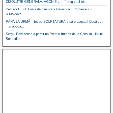
DISOLUȚIE GENERALĂ, AGONIE și… întreg șirul trist…
Petrișor PEIU: Foaia de parcurs a Reunificarii Romaniei cu
R.Moldova
PÂNĂ LA URMĂ – tot pe SCURTĂTURĂ o să o apucați! Dacă veți
mai apuca…
Sergiu Pavlicenco a primit un Premiu frumos de la Consiliul Uniunii
Scriitorilor