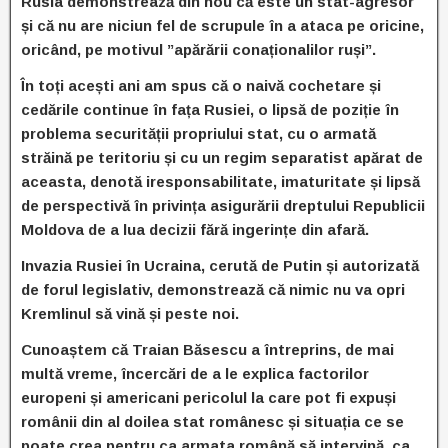
Rusia demonstrează din nou că este un stat-agresor
și că nu are niciun fel de scrupule în a ataca pe oricine,
oricând, pe motivul ”apărării conaționalilor ruși”.
În toți acești ani am spus că o naivă cochetare și
cedările continue în fața Rusiei, o lipsă de poziție în
problema securității propriului stat, cu o armată
străină pe teritoriu și cu un regim separatist apărat de
aceasta, denotă iresponsabilitate, imaturitate și lipsă
de perspectivă în privința asigurării dreptului Republicii
Moldova de a lua decizii fără ingerințe din afară.
Invazia Rusiei în Ucraina, cerută de Putin și autorizată
de forul legislativ, demonstrează că nimic nu va opri
Kremlinul să vină și peste noi.
Cunoaștem că Traian Băsescu a întreprins, de mai
multă vreme, încercări de a le explica factorilor
europeni și americani pericolul la care pot fi expuși
românii din al doilea stat românesc și situația ce se
poate crea pentru ca armata română să intervină, ca