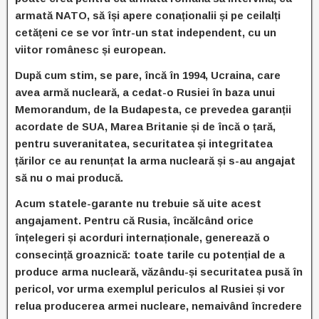
armată NATO, să își apere conaționalii și pe ceilalți
cetățeni ce se vor într-un stat independent, cu un
viitor românesc și european.
După cum stim, se pare, încă în 1994, Ucraina, care
avea armă nucleară, a cedat-o Rusiei în baza unui
Memorandum, de la Budapesta, ce prevedea garanții
acordate de SUA, Marea Britanie și de încă o țară,
pentru suveranitatea, securitatea și integritatea
țărilor ce au renunțat la arma nucleară și s-au angajat
să nu o mai producă.
Acum statele-garante nu trebuie să uite acest
angajament. Pentru că Rusia, încălcând orice
înțelegeri și acorduri internaționale, generează o
consecință groaznică: toate tarile cu potențial de a
produce arma nucleară, văzându-și securitatea pusă în
pericol, vor urma exemplul periculos al Rusiei și vor
relua producerea armei nucleare, nemaivând încredere