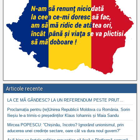
Articole recente
LA CE MĂ GÂNDESC? LA UN REFERENDUM PESTE PRUT…
Proclamația pentru (re)Unirea Republicii Moldova cu România. Sorin
Ilieșiu le-a trimis-o președinților Klaus Iohannis și Maia Sandu
Mircea POPESCU: ”Chișinău, încotro? Ignorând unionismul, prin
aducerea unei credințe sectare, oare cât va dura noul guvern?”