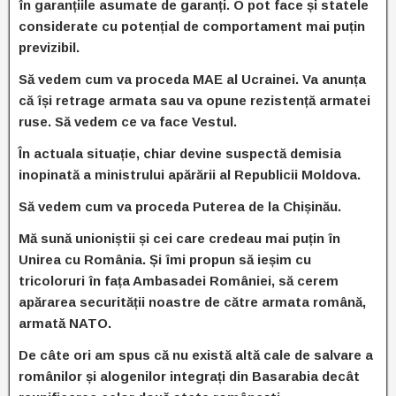
în garanțiile asumate de garanți. O pot face și statele
considerate cu potențial de comportament mai puțin
previzibil.
Să vedem cum va proceda MAE al Ucrainei. Va anunța
că își retrage armata sau va opune rezistență armatei
ruse. Să vedem ce va face Vestul.
În actuala situație, chiar devine suspectă demisia
inopinată a ministrului apărării al Republicii Moldova.
Să vedem cum va proceda Puterea de la Chișinău.
Mă sună unioniștii și cei care credeau mai puțin în
Unirea cu România. Și îmi propun să ieșim cu
tricoloruri în fața Ambasadei României, să cerem
apărarea securității noastre de către armata română,
armată NATO.
De câte ori am spus că nu există altă cale de salvare a
românilor și alogenilor integrați din Basarabia decât