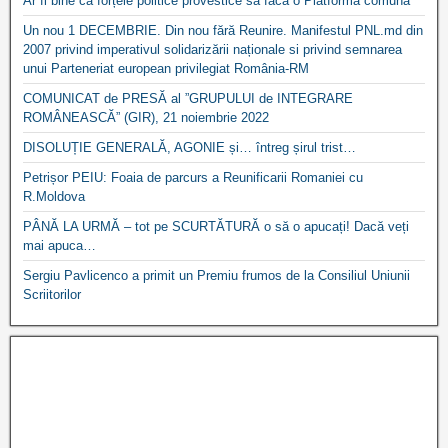
Ar fi bine ca forțele politice provestice să facă o Platformă comună
Un nou 1 DECEMBRIE. Din nou fără Reunire. Manifestul PNL.md din
2007 privind imperativul solidarizării naționale si privind semnarea
unui Parteneriat european privilegiat România-RM
COMUNICAT de PRESĂ al ”GRUPULUI de INTEGRARE
ROMÂNEASCĂ” (GIR), 21 noiembrie 2022
DISOLUȚIE GENERALĂ, AGONIE și… întreg șirul trist…
Petrișor PEIU: Foaia de parcurs a Reunificarii Romaniei cu
R.Moldova
PÂNĂ LA URMĂ – tot pe SCURTĂTURĂ o să o apucați! Dacă veți
mai apuca…
Sergiu Pavlicenco a primit un Premiu frumos de la Consiliul Uniunii
Scriitorilor