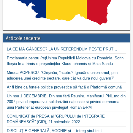
Articole recente
LA CE MĂ GÂNDESC? LA UN REFERENDUM PESTE PRUT…
Proclamația pentru (re)Unirea Republicii Moldova cu România. Sorin
Ilieșiu le-a trimis-o președinților Klaus Iohannis și Maia Sandu
Mircea POPESCU: ”Chișinău, încotro? Ignorând unionismul, prin
aducerea unei credințe sectare, oare cât va dura noul guvern?”
Ar fi bine ca forțele politice provestice să facă o Platformă comună
Un nou 1 DECEMBRIE. Din nou fără Reunire. Manifestul PNL.md din
2007 privind imperativul solidarizării naționale si privind semnarea
unui Parteneriat european privilegiat România-RM
COMUNICAT de PRESĂ al ”GRUPULUI de INTEGRARE
ROMÂNEASCĂ” (GIR), 21 noiembrie 2022
DISOLUȚIE GENERALĂ, AGONIE și… întreg șirul trist…