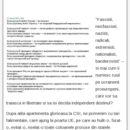
”Fascisti,
neofascisti,
nazisti,
radicali,
extremisti,
nationalisti,
banderovisti” –
si mai cum ii
numesc rusii
pe ucrainenii
proeuropeni,
care vor sa
traiasca in libertate si sa isi decida independent destinul?
Dupa atita apartenenta glorioasa la CSI, ne pomenim cu tari
falimentate, care ajung la poarta UE, pe care au hulit-o, furat-
o, evitat-o, nselat-o toate coloanele proruse din statele