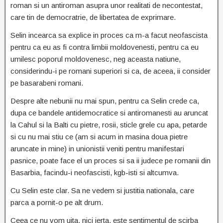
roman si un antiroman asupra unor realitati de necontestat,
care tin de democratrie, de libertatea de exprimare.
Selin incearca sa explice in proces ca m-a facut neofascista
pentru ca eu as fi contra limbii moldovenesti, pentru ca eu
umilesc poporul moldovenesc, neg aceasta natiune,
considerindu-i pe romani superiori si ca, de aceea, ii consider
pe basarabeni romani.
Despre alte nebunii nu mai spun, pentru ca Selin crede ca,
dupa ce bandele antidemocratice si antiromanesti au aruncat
la Cahul si la Balti cu pietre, rosii, sticle grele cu apa, petarde
si cu nu mai stiu ce (am si acum in masina doua pietre
aruncate in mine) in unionistii veniti pentru manifestari
pasnice, poate face el un proces si sa ii judece pe romanii din
Basarbia, facindu-i neofascisti, kgb-isti si altcumva.
Cu Selin este clar. Sa ne vedem si justitia nationala, care
parca a pornit-o pe alt drum.
Ceea ce nu vom uita, nici ierta, este sentimentul de scirba