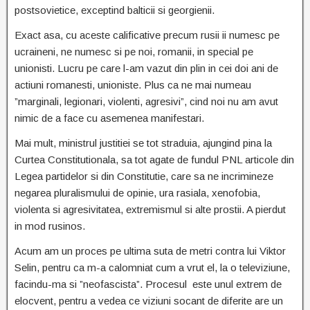
postsovietice, exceptind balticii si georgienii.
Exact asa, cu aceste calificative precum rusii ii numesc pe
ucraineni, ne numesc si pe noi, romanii, in special pe
unionisti. Lucru pe care l-am vazut din plin in cei doi ani de
actiuni romanesti, unioniste. Plus ca ne mai numeau
”marginali, legionari, violenti, agresivi”, cind noi nu am avut
nimic de a face cu asemenea manifestari.
Mai mult, ministrul justitiei se tot straduia, ajungind pina la
Curtea Constitutionala, sa tot agate de fundul PNL articole din
Legea partidelor si din Constitutie, care sa ne incrimineze
negarea pluralismului de opinie, ura rasiala, xenofobia,
violenta si agresivitatea, extremismul si alte prostii. A pierdut
in mod rusinos.
Acum am un proces pe ultima suta de metri contra lui Viktor
Selin, pentru ca m-a calomniat cum a vrut el, la o televiziune,
facindu-ma si ”neofascista”. Procesul este unul extrem de
elocvent, pentru a vedea ce viziuni socant de diferite are un