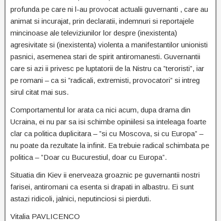
profunda pe care ni l-au provocat actualii guvernanti , care au
animat si incurajat, prin declaratii, indemnuri si reportajele
mincinoase ale televiziunilor lor despre (inexistenta)
agresivitate si (inexistenta) violenta a manifestantilor unionisti
pasnici, asemenea stari de spirit antiromanesti. Guvernantii
care si azi ii privesc pe luptatorii de la Nistru ca ”teroristi”, iar
pe romani – ca si ”radicali, extremisti, provocatori” si intreg
sirul citat mai sus.
Comportamentul lor arata ca nici acum, dupa drama din
Ucraina, ei nu par sa isi schimbe opiniilesi sa inteleaga foarte
clar ca politica duplicitara – ”si cu Moscova, si cu Europa” –
nu poate da rezultate la infinit. Ea trebuie radical schimbata pe
politica – ”Doar cu Bucurestiul, doar cu Europa”.
Situatia din Kiev ii enerveaza groaznic pe guvernantii nostri
farisei, antiromani ca esenta si drapati in albastru. Ei sunt
astazi ridicoli, jalnici, neputinciosi si pierduti.
Vitalia PAVLICENCO