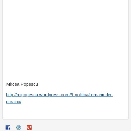
Mircea Popescu
http://mipopescu.wordpress.com/5-politica/romanii-din-
ucraina/