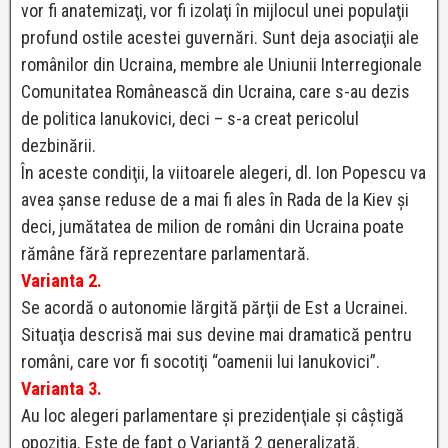
vor fi anatemizaţi, vor fi izolaţi în mijlocul unei populaţii
profund ostile acestei guvernări. Sunt deja asociaţii ale
românilor din Ucraina, membre ale Uniunii Interregionale
Comunitatea Românească din Ucraina, care s-au dezis
de politica Ianukovici, deci – s-a creat pericolul
dezbinării.
În aceste condiţii, la viitoarele alegeri, dl. Ion Popescu va
avea şanse reduse de a mai fi ales în Rada de la Kiev şi
deci, jumătatea de milion de români din Ucraina poate
rămâne fără reprezentare parlamentară.
Varianta 2.
Se acordă o autonomie lărgită părţii de Est a Ucrainei.
Situaţia descrisă mai sus devine mai dramatică pentru
români, care vor fi socotiţi “oamenii lui Ianukovici”.
Varianta 3.
Au loc alegeri parlamentare şi prezidenţiale şi câştigă
opoziţia. Este de fapt o Variantă 2 generalizată.