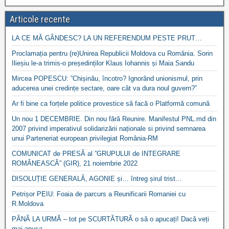
Articole recente
LA CE MĂ GÂNDESC? LA UN REFERENDUM PESTE PRUT…
Proclamația pentru (re)Unirea Republicii Moldova cu România. Sorin
Ilieșiu le-a trimis-o președinților Klaus Iohannis și Maia Sandu
Mircea POPESCU: ”Chișinău, încotro? Ignorând unionismul, prin
aducerea unei credințe sectare, oare cât va dura noul guvern?”
Ar fi bine ca forțele politice provestice să facă o Platformă comună
Un nou 1 DECEMBRIE. Din nou fără Reunire. Manifestul PNL.md din
2007 privind imperativul solidarizării naționale si privind semnarea
unui Parteneriat european privilegiat România-RM
COMUNICAT de PRESĂ al ”GRUPULUI de INTEGRARE
ROMÂNEASCĂ” (GIR), 21 noiembrie 2022
DISOLUȚIE GENERALĂ, AGONIE și… întreg șirul trist…
Petrișor PEIU: Foaia de parcurs a Reunificarii Romaniei cu
R.Moldova
PÂNĂ LA URMĂ – tot pe SCURTĂTURĂ o să o apucați! Dacă veți
mai apuca…