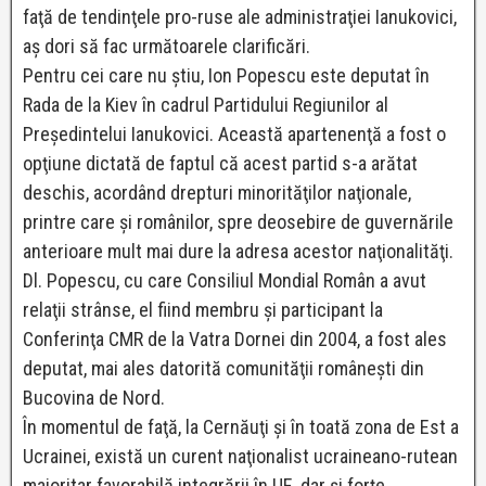
faţă de tendinţele pro-ruse ale administraţiei Ianukovici,
aş dori să fac următoarele clarificări.
Pentru cei care nu ştiu, Ion Popescu este deputat în
Rada de la Kiev în cadrul Partidului Regiunilor al
Preşedintelui Ianukovici. Această apartenenţă a fost o
opţiune dictată de faptul că acest partid s-a arătat
deschis, acordând drepturi minorităţilor naţionale,
printre care şi românilor, spre deosebire de guvernările
anterioare mult mai dure la adresa acestor naţionalităţi.
Dl. Popescu, cu care Consiliul Mondial Român a avut
relaţii strânse, el fiind membru şi participant la
Conferinţa CMR de la Vatra Dornei din 2004, a fost ales
deputat, mai ales datorită comunităţii româneşti din
Bucovina de Nord.
În momentul de faţă, la Cernăuţi şi în toată zona de Est a
Ucrainei, există un curent naţionalist ucraineano-rutean
majoritar favorabilă integrării în UE, dar şi forţe