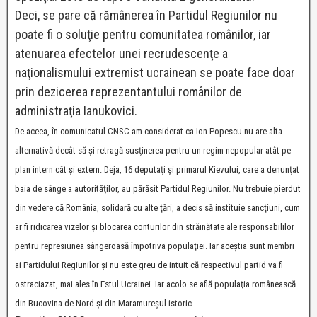
Deci, se pare că rămânerea în Partidul Regiunilor nu
poate fi o soluţie pentru comunitatea românilor, iar
atenuarea efectelor unei recrudescenţe a
naţionalismului extremist ucrainean se poate face doar
prin dezicerea reprezentantului românilor de
administraţia Ianukovici.
De aceea, în comunicatul CNSC am considerat ca Ion Popescu nu are alta
alternativă decât să-şi retragă susţinerea pentru un regim nepopular atât pe
plan intern cât şi extern. Deja, 16 deputaţi şi primarul Kievului, care a denunţat
baia de sânge a autorităţilor, au părăsit Partidul Regiunilor. Nu trebuie pierdut
din vedere că România, solidară cu alte ţări, a decis să instituie sancţiuni, cum
ar fi ridicarea vizelor şi blocarea conturilor din străinătate ale responsabililor
pentru represiunea sângeroasă împotriva populaţiei. Iar aceştia sunt membri
ai Partidului Regiunilor şi nu este greu de intuit că respectivul partid va fi
ostraciazat, mai ales în Estul Ucrainei. Iar acolo se află populaţia românească
din Bucovina de Nord şi din Maramureşul istoric.