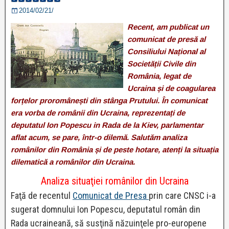
2014/02/21/
Recent, am publicat un
comunicat de presă al
Consiliului Național al
Societății Civile din
România, legat de
Ucraina și de coagularea
forțelor proromânești din stânga Prutului. În comunicat
era vorba de românii din Ucraina, reprezentați de
deputatul Ion Popescu in Rada de la Kiev, parlamentar
aflat acum, se pare, într-o dilemă. Salutăm analiza
românilor din România și de peste hotare, atenți la situația
dilematică a românilor din Ucraina.
Analiza situaţiei românilor din Ucraina
Faţă de recentul
Comunicat de Presa
prin care CNSC i-a
sugerat domnului Ion Popescu, deputatul român din
Rada ucraineană, să susţină năzuinţele pro-europene