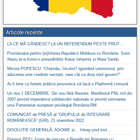
Articole recente
LA CE MĂ GÂNDESC? LA UN REFERENDUM PESTE PRUT…
Proclamația pentru (re)Unirea Republicii Moldova cu România. Sorin
Ilieșiu le-a trimis-o președinților Klaus Iohannis și Maia Sandu
Mircea POPESCU: ”Chișinău, încotro? Ignorând unionismul, prin
aducerea unei credințe sectare, oare cât va dura noul guvern?”
Ar fi bine ca forțele politice provestice să facă o Platformă comună
Un nou 1 DECEMBRIE. Din nou fără Reunire. Manifestul PNL.md din
2007 privind imperativul solidarizării naționale si privind semnarea
unui Parteneriat european privilegiat România-RM
COMUNICAT de PRESĂ al ”GRUPULUI de INTEGRARE
ROMÂNEASCĂ” (GIR), 21 noiembrie 2022
DISOLUȚIE GENERALĂ, AGONIE și… întreg șirul trist…
Petrișor PEIU: Foaia de parcurs a Reunificarii Romaniei cu