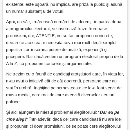
existente, este uşoară, nu implică, are priză la public şi adună
un număr substanţial de voturi.
Apoi, ca să-şi mărească numărul de aderenţi, în partea doua
a programului electoral, se inserează fraze frumoase,
promisiuni, dar, ATENŢIE, nu se fac propuneri concrete,
deoarece acestea ar necesita ceva mai mult decât simplul
populism, ar însemna putere de analiză, experienţă şi
pricepere. Rar dacă vedem un program electoral propriu de la
A la Z, cu propuneri concrete şi argumentate.
Ne trezim cu o faună de candidaţi atotştiutori care, în viaţa lor,
n-au avut o inţiativă cât de cât coerentă, persoane care au
stat în umbră, înghiţind pe nemestecate ce le-a fost servit de
mass media, care mai de care aservită diverselor cercuri
politice.
Şi aici ajungem la miezul problemei alegătorului: “
Dar eu pe
cine aleg?
“ Într-adevăr, dacă cel care candidează nu are idei
şi propuneri ci doar promisiuni, ce se poate cere alegătorului