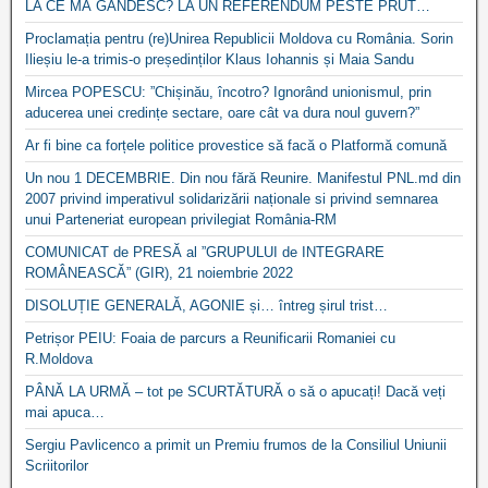
LA CE MĂ GÂNDESC? LA UN REFERENDUM PESTE PRUT…
Proclamația pentru (re)Unirea Republicii Moldova cu România. Sorin
Ilieșiu le-a trimis-o președinților Klaus Iohannis și Maia Sandu
Mircea POPESCU: ”Chișinău, încotro? Ignorând unionismul, prin
aducerea unei credințe sectare, oare cât va dura noul guvern?”
Ar fi bine ca forțele politice provestice să facă o Platformă comună
Un nou 1 DECEMBRIE. Din nou fără Reunire. Manifestul PNL.md din
2007 privind imperativul solidarizării naționale si privind semnarea
unui Parteneriat european privilegiat România-RM
COMUNICAT de PRESĂ al ”GRUPULUI de INTEGRARE
ROMÂNEASCĂ” (GIR), 21 noiembrie 2022
DISOLUȚIE GENERALĂ, AGONIE și… întreg șirul trist…
Petrișor PEIU: Foaia de parcurs a Reunificarii Romaniei cu
R.Moldova
PÂNĂ LA URMĂ – tot pe SCURTĂTURĂ o să o apucați! Dacă veți
mai apuca…
Sergiu Pavlicenco a primit un Premiu frumos de la Consiliul Uniunii
Scriitorilor