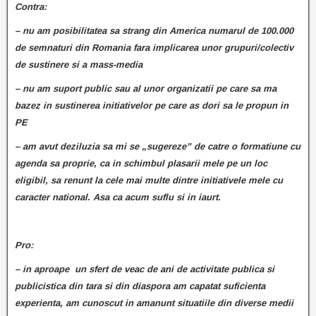
Contra:
– nu am posibilitatea sa strang din America numarul de 100.000
de semnaturi din Romania fara implicarea unor grupuri/colectiv
de sustinere si a mass-media
– nu am suport public sau al unor organizatii pe care sa ma
bazez in sustinerea initiativelor pe care as dori sa le propun in
PE
– am avut deziluzia sa mi se „sugereze” de catre o formatiune cu
agenda sa proprie, ca in schimbul plasarii mele pe un loc
eligibil, sa renunt la cele mai multe dintre initiativele mele cu
caracter national. Asa ca acum suflu si in iaurt.
Pro:
– in aproape un sfert de veac de ani de activitate publica si
publicistica din tara si din diaspora am capatat suficienta
experienta, am cunoscut in amanunt situatiile din diverse medii