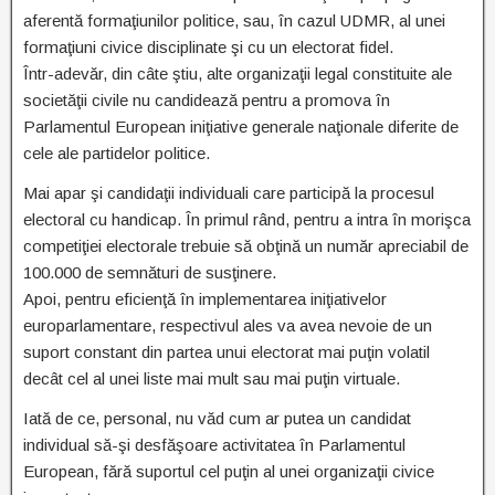
aferentă formaţiunilor politice, sau, în cazul UDMR, al unei
formaţiuni civice disciplinate şi cu un electorat fidel.
Într-adevăr, din câte ştiu, alte organizaţii legal constituite ale
societăţii civile nu candidează pentru a promova în
Parlamentul European iniţiative generale naţionale diferite de
cele ale partidelor politice.
Mai apar şi candidaţii individuali care participă la procesul
electoral cu handicap. În primul rând, pentru a intra în morişca
competiţiei electorale trebuie să obţină un număr apreciabil de
100.000 de semnături de susţinere.
Apoi, pentru eficienţă în implementarea iniţiativelor
europarlamentare, respectivul ales va avea nevoie de un
suport constant din partea unui electorat mai puţin volatil
decât cel al unei liste mai mult sau mai puţin virtuale.
Iată de ce, personal, nu văd cum ar putea un candidat
individual să-şi desfăşoare activitatea în Parlamentul
European, fără suportul cel puţin al unei organizaţii civice