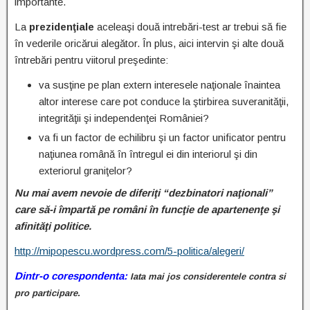
importante.
La
prezidenţiale
aceleaşi două intrebări-test ar trebui să fie
în vederile oricărui alegător. În plus, aici intervin şi alte două
întrebări pentru viitorul preşedinte:
va susţine pe plan extern interesele naţionale înaintea
altor interese care pot conduce la ştirbirea suveranităţii,
integrităţii şi independenţei României?
va fi un factor de echilibru şi un factor unificator pentru
naţiunea română în întregul ei din interiorul şi din
exteriorul graniţelor?
Nu mai avem nevoie de diferiţi “dezbinatori naţionali”
care să-i împartă pe români în funcţie de apartenenţe şi
afinităţi politice.
http://mipopescu.wordpress.com/5-politica/alegeri/
Dintr-o corespondenta:
Iata mai jos considerentele contra si
pro participare.