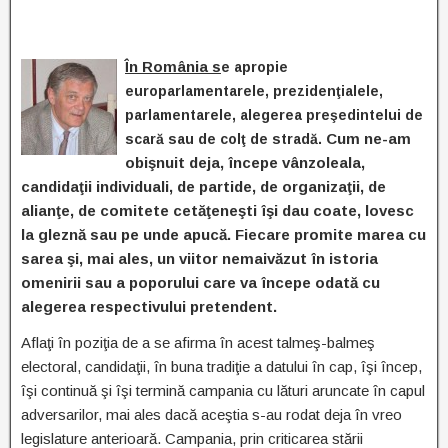
În România s
e apropie
europarlamentarele, prezidenţialele,
parlamentarele, alegerea preşedintelui de
Cum ne-am
scară sau de colţ de stradă.
obişnuit deja, începe vânzoleala,
candidaţii individuali, de partide, de organizaţii, de
alianţe, de comitete cetăţeneşti îşi dau coate, lovesc
la gleznă sau pe unde apucă. Fiecare promite marea cu
sarea şi, mai ales, un viitor nemaivăzut în istoria
omenirii sau a poporului care va începe odată cu
alegerea respectivului pretendent.
Aflaţi în poziţia de a se afirma în acest talmeş-balmeş
electoral, candidaţii, în buna tradiţie a datului în cap, îşi încep,
îşi continuă şi îşi termină campania cu lături aruncate în capul
adversarilor, mai ales dacă aceştia s-au rodat deja în vreo
legislature anterioară. Campania, prin criticarea stării