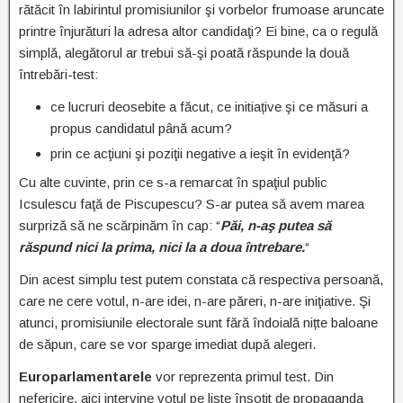
rătăcit în labirintul promisiunilor şi vorbelor frumoase aruncate
printre înjurături la adresa altor candidaţi? Ei bine, ca o regulă
simplă, alegătorul ar trebui să-şi poată răspunde la două
întrebări-test:
ce lucruri deosebite a făcut, ce initiațive şi ce măsuri a
propus candidatul până acum?
prin ce acţiuni şi poziţii negative a ieşit în evidenţă?
Cu alte cuvinte, prin ce s-a remarcat în spaţiul public
Icsulescu faţă de Piscupescu? S-ar putea să avem marea
surpriză să ne scărpinăm în cap: “
Păi, n-aş putea să
răspund nici la prima, nici la a doua întrebare.
“
Din acest simplu test putem constata că respectiva persoană,
care ne cere votul, n-are idei, n-are păreri, n-are iniţiative. Şi
atunci, promisiunile electorale sunt fără îndoială nițte baloane
de săpun, care se vor sparge imediat după alegeri.
Europarlamentarele
vor reprezenta primul test. Din
nefericire, aici intervine votul pe liste însoţit de propaganda