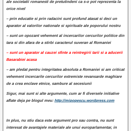
ale societatii romanesti de pretutindeni ca s-o pot reprezenta la
orice nivel
– prin educatie si prin radacini sunt profund atasat si deci un
aparator al valorilor nationale si spirituale ale poporului nostru
– sunt un opozant vehement al incercarilor cercurilor politice din
tara si din afara de a stirbi caracterul suveran al Romaniei
– sunt un aparator al cauzei sfinte a reintregirii tarii si a aducerii
Basarabiei acasa
– am pledat pentru integritatea absoluta a Romaniei si am criticat
vehement incercarile cercurilor extremiste revansarde maghiare
de a crea enclave etnice, sambure al secesiunii
Sigur, mai sunt si alte argumente, cum ar fi diversele initiative
aflate deja pe blogul meu:
http://mipopescu.wordpress.com
In plus, nu stiu daca este argument pro sau contra, nu sunt
interesat de avantajele materiale ale unui europarlamentar, in