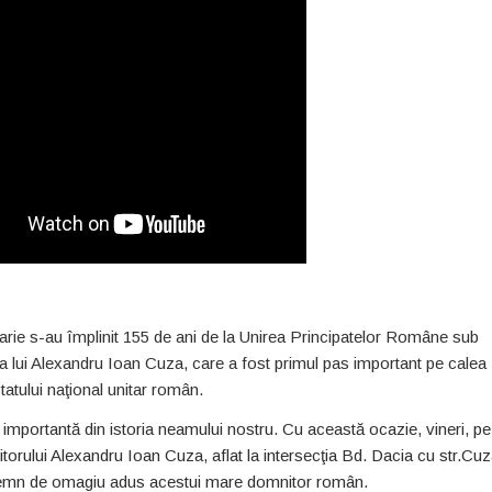
arie s-au împlinit 155 de ani de la Unirea Principatelor Române sub
 lui Alexandru Ioan Cuza, care a fost primul pas important pe calea
 statului naţional unitar român.
 importantă din istoria neamului nostru. Cu această ocazie, vineri, pe
itorului Alexandru Ioan Cuza, aflat la intersecţia Bd. Dacia cu str.Cu
 semn de omagiu adus acestui mare domnitor român.