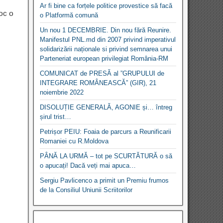
Ar fi bine ca forțele politice provestice să facă
loc o
o Platformă comună
Un nou 1 DECEMBRIE. Din nou fără Reunire.
Manifestul PNL.md din 2007 privind imperativul
solidarizării naționale si privind semnarea unui
Parteneriat european privilegiat România-RM
COMUNICAT de PRESĂ al ”GRUPULUI de
INTEGRARE ROMÂNEASCĂ” (GIR), 21
noiembrie 2022
DISOLUȚIE GENERALĂ, AGONIE și… întreg
șirul trist…
Petrișor PEIU: Foaia de parcurs a Reunificarii
Romaniei cu R.Moldova
PÂNĂ LA URMĂ – tot pe SCURTĂTURĂ o să
o apucați! Dacă veți mai apuca…
Sergiu Pavlicenco a primit un Premiu frumos
de la Consiliul Uniunii Scriitorilor