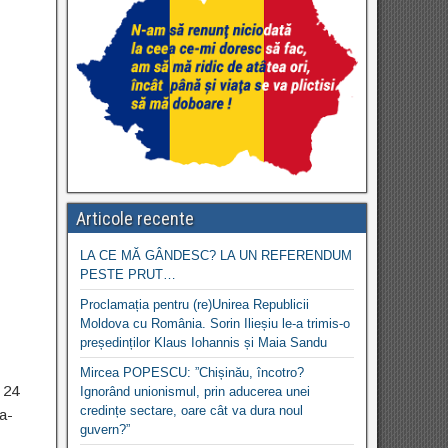
Articole recente
LA CE MĂ GÂNDESC? LA UN REFERENDUM
PESTE PRUT…
Proclamația pentru (re)Unirea Republicii
Moldova cu România. Sorin Ilieșiu le-a trimis-o
președinților Klaus Iohannis și Maia Sandu
Mircea POPESCU: ”Chișinău, încotro?
 24
Ignorând unionismul, prin aducerea unei
credințe sectare, oare cât va dura noul
za-
guvern?”