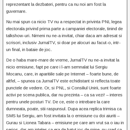
reprezentant la dezbateri, pentru ca nu noi am fost la
guvernare.
Nu mai spun ca nicio TV nu a respectat in privinta PNL legea
electorala privind prima parte a campaniei electorale, tinind de
talkshow-uri. Nimeni nu ne-a invitat, chiar daca am adresat si
scrisori, inclusiv JurnalTV, si doar pe alocuri au facut-o, intr-
un final, in bataie de joc.
De o haba mare-mare de vreme, JurnalTV nu ne-a invitat la
nicio emisiune, fapt pe care i l-am semnalat lui Sergiu
Mocanu, care, in aparitiile sale pe Internet – foarte bune, de
altfel, – spunea ca JurnalTV este echidistant si reflecta toate
punctele de vedere. Or, si PNL, si Consiliul Unirii, sunt foarte
activi pe scena publica, dar nu prezinta – ca sa vezi! – interes
pentru unele posturi TV. De ce, este o intrebare la care
dumneata, poate, stii raspunsul. Dupa acea replica trimisa ca
SMS lui Sergiu, am fost invitata la o emisiune cu doi aiuriti –
Gurau si Lionea Tabara – emisiune pe care am vrut sa o iau in
serios, dar am inteles ca era de batut joc de mine, nu cred ca