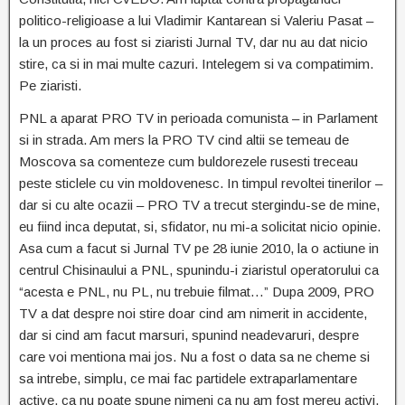
politico-religioase a lui Vladimir Kantarean si Valeriu Pasat –
la un proces au fost si ziaristi Jurnal TV, dar nu au dat nicio
stire, ca si in mai multe cazuri. Intelegem si va compatimim.
Pe ziaristi.
PNL a aparat PRO TV in perioada comunista – in Parlament
si in strada. Am mers la PRO TV cind altii se temeau de
Moscova sa comenteze cum buldorezele rusesti treceau
peste sticlele cu vin moldovenesc. In timpul revoltei tinerilor –
dar si cu alte ocazii – PRO TV a trecut stergindu-se de mine,
eu fiind inca deputat, si, sfidator, nu mi-a solicitat nicio opinie.
Asa cum a facut si Jurnal TV pe 28 iunie 2010, la o actiune in
centrul Chisinaului a PNL, spunindu-i ziaristul operatorului ca
“acesta e PNL, nu PL, nu trebuie filmat…” Dupa 2009, PRO
TV a dat despre noi stire doar cind am nimerit in accidente,
dar si cind am facut marsuri, spunind neadevaruri, despre
care voi mentiona mai jos.
Nu a fost o data sa ne cheme si
sa intrebe, simplu, ce mai fac partidele extraparlamentare
active, ca nu poate spune nimeni ca nu am fost mereu activi,