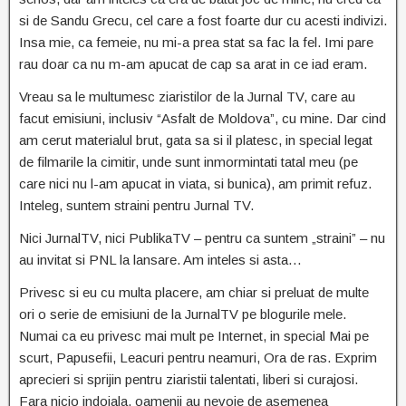
si de Sandu Grecu, cel care a fost foarte dur cu acesti indivizi.
Insa mie, ca femeie, nu mi-a prea stat sa fac la fel. Imi pare
rau doar ca nu m-am apucat de cap sa arat in ce iad eram.
Vreau sa le multumesc ziaristilor de la Jurnal TV, care au
facut emisiuni, inclusiv “Asfalt de Moldova”, cu mine. Dar cind
am cerut materialul brut, gata sa si il platesc, in special legat
de filmarile la cimitir, unde sunt inmormintati tatal meu (pe
care nici nu l-am apucat in viata, si bunica), am primit refuz.
Inteleg, suntem straini pentru Jurnal TV.
Nici JurnalTV, nici PublikaTV – pentru ca suntem „straini” – nu
au invitat si PNL la lansare. Am inteles si asta…
Privesc si eu cu multa placere, am chiar si preluat de multe
ori o serie de emisiuni de la JurnalTV pe blogurile mele.
Numai ca eu privesc mai mult pe Internet, in special Mai pe
scurt, Papusefii, Leacuri pentru neamuri, Ora de ras. Exprim
aprecieri si sprijin pentru ziaristii talentati, liberi si curajosi.
Fara nicio indoiala, oamenii au nevoie de asemenea