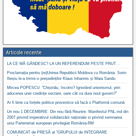
Articole recente
LA CE MĂ GÂNDESC? LA UN REFERENDUM PESTE PRUT…
Proclamația pentru (re)Unirea Republicii Moldova cu România. Sorin
Ilieșiu le-a trimis-o președinților Klaus Iohannis și Maia Sandu
Mircea POPESCU: ”Chișinău, încotro? Ignorând unionismul, prin
aducerea unei credințe sectare, oare cât va dura noul guvern?”
Ar fi bine ca forțele politice provestice să facă o Platformă comună
Un nou 1 DECEMBRIE. Din nou fără Reunire. Manifestul PNL.md din
2007 privind imperativul solidarizării naționale si privind semnarea
unui Parteneriat european privilegiat România-RM
COMUNICAT de PRESĂ al ”GRUPULUI de INTEGRARE