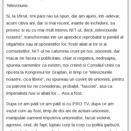
Televiziune.
Si, la sfirsit. Imi pare rau sa spun, dar am ajuns, intr-adevar,
acum citiva ani, dar si mai recent, inainte de inchidere, sa
privesc si eu cu mai mult interes NIT-ul, decit „televiziunile
noastre”, transformate intr-un apendice reprobabil si penibil al
oligarhilor sau al oponentilor lor, fostii aliati ai lor si ai
comunistilor. NIT-ul ne calomnia crunt pe noi, unionistii, dar
macar ne facea o publicitate, chiar si negativa, nedreapta,
spunea oamenilor ca existm, noi creind si Consiliul Unirii ca
riposta la Kongresul lor Grajdan, in timp ce ”televiziunile
noastre, cica libere”, nu spuneau un cuvint de unionisti, pentru
ca patronii lor ne considerau, probabil, ”fascisti”, asa ca
imperialistii rusi si aliatii lor… Asa a fost.
Dupa ce am patit ce am patit si cu PRO TV, dupa ce am
vazut cum au fost, timp de doi ani de actiuni unioniste,
manipulati oamenii impotriva unionistilor, facuti violenti,
agresivi, cind, de fapt, luptau corp la corp cu politia garbuzii,