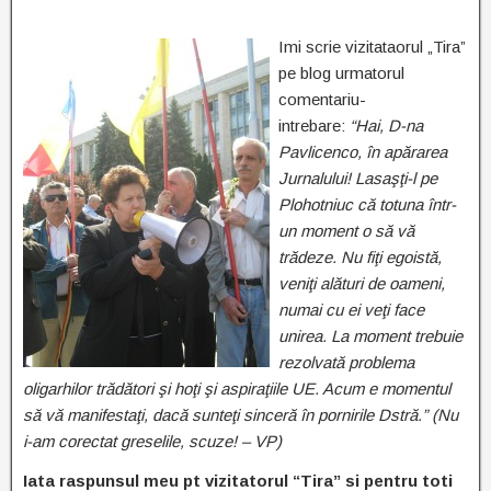
Imi scrie vizitataorul „Tira”
pe blog urmatorul
comentariu-
intrebare:
“Hai, D-na
Pavlicenco, în apărarea
Jurnalului! Lasaşţi-l pe
Plohotniuc că totuna într-
un moment o să vă
trădeze. Nu fiţi egoistă,
veniţi alături de oameni,
numai cu ei veţi face
unirea. La moment trebuie
rezolvată problema
oligarhilor trădători şi hoţi şi aspiraţiile UE. Acum e momentul
să vă manifestaţi, dacă sunteţi sinceră în pornirile Dstră.” (Nu
i-am corectat greselile, scuze! – VP)
Iata raspunsul meu pt vizitatorul “Tira” si pentru toti