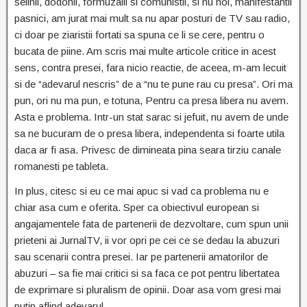
selinii, dodonii, formuzalii si comunistii, si nu noi, manifestantii
pasnici, am jurat mai mult sa nu apar posturi de TV sau radio,
ci doar pe ziaristii fortati sa spuna ce li se cere, pentru o
bucata de piine. Am scris mai multe articole critice in acest
sens, contra presei, fara nicio reactie, de aceea, m-am lecuit
si de “adevarul nescris” de a “nu te pune rau cu presa”. Ori ma
pun, ori nu ma pun, e totuna, Pentru ca presa libera nu avem.
Asta e problema. Intr-un stat sarac si jefuit, nu avem de unde
sa ne bucuram de o presa libera, independenta si foarte utila
daca ar fi asa. Privesc de dimineata pina seara tirziu canale
romanesti pe tableta.
In plus, citesc si eu ce mai apuc si vad ca problema nu e
chiar asa cum e oferita. Sper ca obiectivul european si
angajamentele fata de partenerii de dezvoltare, cum spun unii
prieteni ai JurnalTV, ii vor opri pe cei ce se dedau la abuzuri
sau scenarii contra presei. Iar pe partenerii amatorilor de
abuzuri – sa fie mai critici si sa faca ce pot pentru libertatea
de exprimare si pluralism de opinii. Doar asa vom gresi mai
putin aflind adevarul.