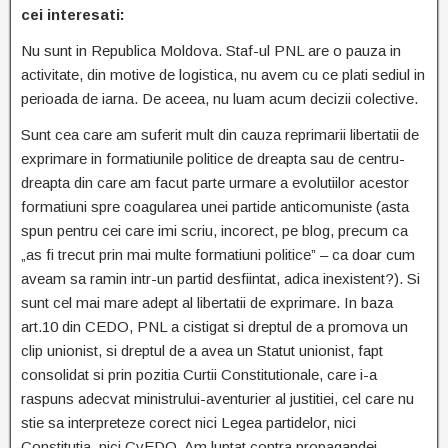
cei interesati:
Nu sunt in Republica Moldova. Staf-ul PNL are o pauza in
activitate, din motive de logistica, nu avem cu ce plati sediul in
perioada de iarna. De aceea, nu luam acum decizii colective.
Sunt cea care am suferit mult din cauza reprimarii libertatii de
exprimare in formatiunile politice de dreapta sau de centru-
dreapta din care am facut parte urmare a evolutiilor acestor
formatiuni spre coagularea unei partide anticomuniste (asta
spun pentru cei care imi scriu, incorect, pe blog, precum ca
„as fi trecut prin mai multe formatiuni politice” – ca doar cum
aveam sa ramin intr-un partid desfiintat, adica inexistent?). Si
sunt cel mai mare adept al libertatii de exprimare. In baza
art.10 din CEDO, PNL a cistigat si dreptul de a promova un
clip unionist, si dreptul de a avea un Statut unionist, fapt
consolidat si prin pozitia Curtii Constitutionale, care i-a
raspuns adecvat ministrului-aventurier al justitiei, cel care nu
stie sa interpreteze corect nici Legea partidelor, nici
Constitutia, nici CvEDO. Am luptat contra propagandei