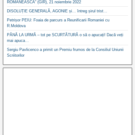
ROMÂNEASCĂ” (GIR), 21 noiembrie 2022
DISOLUȚIE GENERALĂ, AGONIE și… întreg șirul trist…
Petrișor PEIU: Foaia de parcurs a Reunificarii Romaniei cu
R.Moldova
PÂNĂ LA URMĂ – tot pe SCURTĂTURĂ o să o apucați! Dacă veți
mai apuca…
Sergiu Pavlicenco a primit un Premiu frumos de la Consiliul Uniunii
Scriitorilor