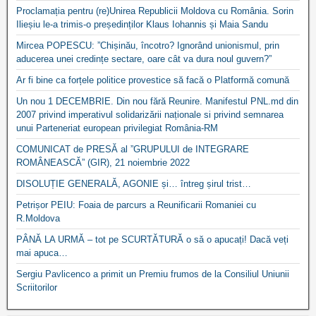
Proclamația pentru (re)Unirea Republicii Moldova cu România. Sorin
Ilieșiu le-a trimis-o președinților Klaus Iohannis și Maia Sandu
Mircea POPESCU: ”Chișinău, încotro? Ignorând unionismul, prin
aducerea unei credințe sectare, oare cât va dura noul guvern?”
Ar fi bine ca forțele politice provestice să facă o Platformă comună
Un nou 1 DECEMBRIE. Din nou fără Reunire. Manifestul PNL.md din
2007 privind imperativul solidarizării naționale si privind semnarea
unui Parteneriat european privilegiat România-RM
COMUNICAT de PRESĂ al ”GRUPULUI de INTEGRARE
ROMÂNEASCĂ” (GIR), 21 noiembrie 2022
DISOLUȚIE GENERALĂ, AGONIE și… întreg șirul trist…
Petrișor PEIU: Foaia de parcurs a Reunificarii Romaniei cu
R.Moldova
PÂNĂ LA URMĂ – tot pe SCURTĂTURĂ o să o apucați! Dacă veți
mai apuca…
Sergiu Pavlicenco a primit un Premiu frumos de la Consiliul Uniunii
Scriitorilor