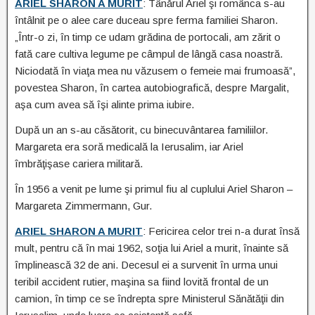
ARIEL SHARON A MURIT
: Tânărul Ariel şi românca s-au
întâlnit pe o alee care duceau spre ferma familiei Sharon.
„Într-o zi, în timp ce udam grădina de portocali, am zărit o
fată care cultiva legume pe câmpul de lângă casa noastră.
Niciodată în viaţa mea nu văzusem o femeie mai frumoasă”,
povestea Sharon, în cartea autobiografică, despre Margalit,
aşa cum avea să îşi alinte prima iubire.
După un an s-au căsătorit, cu binecuvântarea familiilor.
Margareta era soră medicală la Ierusalim, iar Ariel
îmbrăţişase cariera militară.
În 1956 a venit pe lume şi primul fiu al cuplului Ariel Sharon –
Margareta Zimmermann, Gur.
ARIEL SHARON A MURIT
: Fericirea celor trei n-a durat însă
mult, pentru că în mai 1962, soţia lui Ariel a murit, înainte să
împlinească 32 de ani. Decesul ei a survenit în urma unui
teribil accident rutier, maşina sa fiind lovită frontal de un
camion, în timp ce se îndrepta spre Ministerul Sănătăţii din