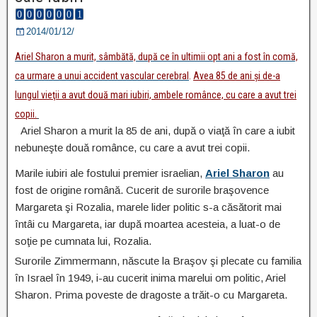
2014/01/12/
Ariel Sharon a murit, sâmbătă, după ce în ultimii opt ani a fost în comă,
ca urmare a unui accident vascular cerebral
.
Avea 85 de ani şi de-a
lungul vieţii a avut două mari iubiri, ambele românce, cu care a avut trei
copii.
Ariel Sharon a murit la 85 de ani, după o viaţă în care a iubit
nebuneşte două românce, cu care a avut trei copii.
Marile iubiri ale fostului premier israelian,
Ariel Sharon
au
fost de origine română. Cucerit de surorile braşovence
Margareta şi Rozalia, marele lider politic s-a căsătorit mai
întâi cu Margareta, iar după moartea acesteia, a luat-o de
soţie pe cumnata lui, Rozalia.
Surorile Zimmermann, născute la Braşov şi plecate cu familia
în Israel în 1949, i-au cucerit inima marelui om politic, Ariel
Sharon. Prima poveste de dragoste a trăit-o cu Margareta.