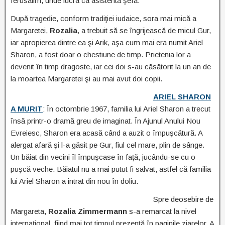
Ierusalim, unde lucra ca asistentă şefă.
După tragedie, conform tradiţiei iudaice, sora mai mică a
Margaretei,
Rozalia
, a trebuit să se îngrijească de micul Gur,
iar apropierea dintre ea şi Arik, aşa cum mai era numit Ariel
Sharon, a fost doar o chestiune de timp. Prietenia lor a
devenit în timp dragoste, iar cei doi s-au căsătorit la un an de
la moartea Margaretei şi au mai avut doi copii.
ARIEL SHARON
A MURIT
: În octombrie 1967, familia lui Ariel Sharon a trecut
însă printr-o dramă greu de imaginat. În Ajunul Anului Nou
Evreiesc, Sharon era acasă când a auzit o împuşcătură. A
alergat afară şi l-a găsit pe Gur, fiul cel mare, plin de sânge.
Un băiat din vecini îl împuşcase în faţă, jucându-se cu o
puşcă veche. Băiatul nu a mai putut fi salvat, astfel că familia
lui Ariel Sharon a intrat din nou în doliu.
Spre deosebire de
Margareta,
Rozalia Zimmermann
s-a remarcat la nivel
internaţional, fiind mai tot timpul prezentă în paginile ziarelor. A