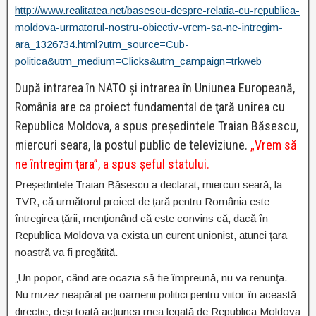
http://www.realitatea.net/basescu-despre-relatia-cu-republica-
moldova-urmatorul-nostru-obiectiv-vrem-sa-ne-intregim-
ara_1326734.html?utm_source=Cub-
politica&utm_medium=Clicks&utm_campaign=trkweb
După intrarea în NATO şi intrarea în Uniunea Europeană,
România are ca proiect fundamental de ţară unirea cu
Republica Moldova, a spus preşedintele Traian Băsescu,
miercuri seara, la postul public de televiziune.
„Vrem să
ne întregim ţara”, a spus şeful statului.
Președintele Traian Băsescu a declarat, miercuri seară, la
TVR, că următorul proiect de țară pentru România este
întregirea țării, menționând că este convins că, dacă în
Republica Moldova va exista un curent unionist, atunci țara
noastră va fi pregătită.
„Un popor, când are ocazia să fie împreună, nu va renunţa.
Nu mizez neapărat pe oamenii politici pentru viitor în această
direcţie, deşi toată acţiunea mea legată de Republica Moldova