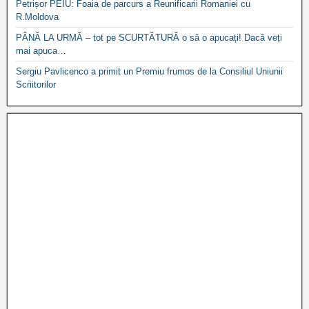
Petrișor PEIU: Foaia de parcurs a Reunificarii Romaniei cu
R.Moldova
PÂNĂ LA URMĂ – tot pe SCURTĂTURĂ o să o apucați! Dacă veți
mai apuca…
Sergiu Pavlicenco a primit un Premiu frumos de la Consiliul Uniunii
Scriitorilor