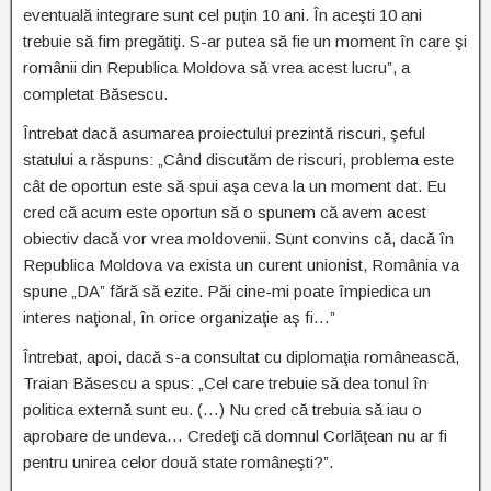
eventuală integrare sunt cel puţin 10 ani. În aceşti 10 ani
trebuie să fim pregătiţi. S-ar putea să fie un moment în care şi
românii din Republica Moldova să vrea acest lucru”, a
completat Băsescu.
Întrebat dacă asumarea proiectului prezintă riscuri, şeful
statului a răspuns: „Când discutăm de riscuri, problema este
cât de oportun este să spui aşa ceva la un moment dat. Eu
cred că acum este oportun să o spunem că avem acest
obiectiv dacă vor vrea moldovenii. Sunt convins că, dacă în
Republica Moldova va exista un curent unionist, România va
spune „DA” fără să ezite. Păi cine-mi poate împiedica un
interes naţional, în orice organizaţie aş fi…”
Întrebat, apoi, dacă s-a consultat cu diplomaţia românească,
Traian Băsescu a spus: „Cel care trebuie să dea tonul în
politica externă sunt eu. (…) Nu cred că trebuia să iau o
aprobare de undeva… Credeţi că domnul Corlăţean nu ar fi
pentru unirea celor două state româneşti?”.