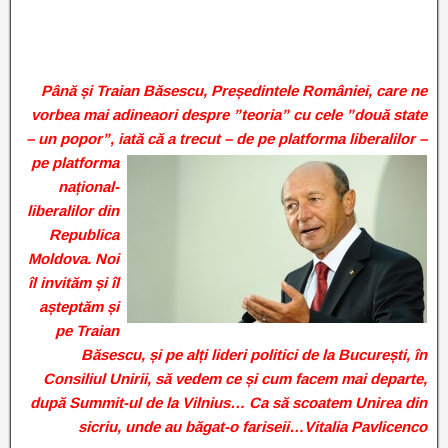
Până și Traian Băsescu, Președintele României, care ne
vorbea mai adineaori despre ”teoria” cu cele ”două state
– un popor”, iată că a trecut – de pe
platforma liberalilor –
pe platforma
național-
liberalilor din
Republica
Moldova. Noi
îl invităm și îl
așteptăm și
pe Traian
Băsescu, și pe alți lideri politici de la București, în
Consiliul Unirii, să vedem ce și cum facem mai departe,
după Summit-ul de la Vilnius… Ca să scoatem Unirea din
sicriu, unde au băgat-o fariseii…Vitalia Pavlicenco