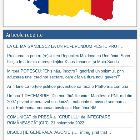
Articole recente
LA CE MĂ GÂNDESC? LA UN REFERENDUM PESTE PRUT…
Proclamația pentru (re)Unirea Republicii Moldova cu România. Sorin
Ilieșiu le-a trimis-o președinților Klaus Iohannis și Maia Sandu
Mircea POPESCU: ”Chișinău, încotro? Ignorând unionismul, prin
aducerea unei credințe sectare, oare cât va dura noul guvern?”
Ar fi bine ca forțele politice provestice să facă o Platformă comună
Un nou 1 DECEMBRIE. Din nou fără Reunire. Manifestul PNL.md din
2007 privind imperativul solidarizării naționale si privind semnarea
unui Parteneriat european privilegiat România-RM
COMUNICAT de PRESĂ al ”GRUPULUI de INTEGRARE
ROMÂNEASCĂ” (GIR), 21 noiembrie 2022
DISOLUȚIE GENERALĂ, AGONIE și… întreg șirul trist…