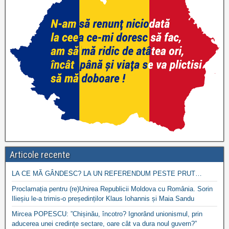
Articole recente
LA CE MĂ GÂNDESC? LA UN REFERENDUM PESTE PRUT…
Proclamația pentru (re)Unirea Republicii Moldova cu România. Sorin
Ilieșiu le-a trimis-o președinților Klaus Iohannis și Maia Sandu
Mircea POPESCU: ”Chișinău, încotro? Ignorând unionismul, prin
aducerea unei credințe sectare, oare cât va dura noul guvern?”