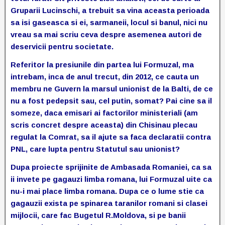
Gruparii Lucinschi, a trebuit sa vina aceasta perioada
sa isi gaseasca si ei, sarmaneii, locul si banul, nici nu
vreau sa mai scriu ceva despre asemenea autori de
deservicii pentru societate.
Referitor la presiunile din partea lui Formuzal, ma
intrebam, inca de anul trecut, din 2012, ce cauta un
membru ne Guvern la marsul unionist de la Balti, de ce
nu a fost pedepsit sau, cel putin, somat? Pai cine sa il
someze, daca emisari ai factorilor ministeriali (am
scris concret despre aceasta) din Chisinau plecau
regulat la Comrat, sa il ajute sa faca declaratii contra
PNL, care lupta pentru Statutul sau unionist?
Dupa proiecte sprijinite de Ambasada Romaniei, ca sa
ii invete pe gagauzi limba romana, lui Formuzal uite ca
nu-i mai place limba romana. Dupa ce o lume stie ca
gagauzii exista pe spinarea taranilor romani si clasei
mijlocii, care fac Bugetul R.Moldova, si pe banii