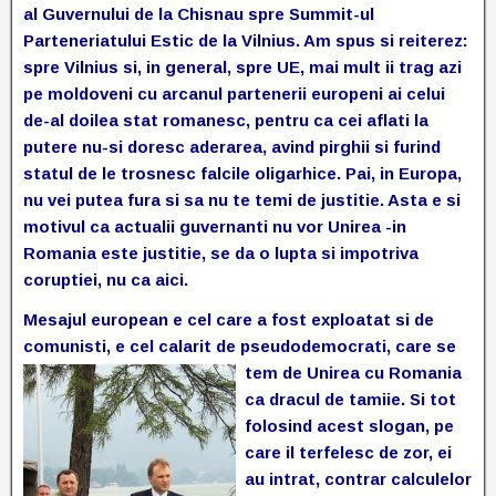
al Guvernului de la Chisnau spre Summit-ul
Parteneriatului Estic de la Vilnius. Am spus si reiterez:
spre Vilnius si, in general, spre UE, mai mult ii trag azi
pe moldoveni cu arcanul partenerii europeni ai celui
de-al doilea stat romanesc, pentru ca cei aflati la
putere nu-si doresc aderarea, avind pirghii si furind
statul de le trosnesc falcile oligarhice. Pai, in Europa,
nu vei putea fura si sa nu te temi de justitie. Asta e si
motivul ca actualii guvernanti nu vor Unirea -in
Romania este justitie, se da o lupta si impotriva
coruptiei, nu ca aici.
Mesajul european e cel care a fost exploatat si de
comunisti, e cel calarit de pseudodemocrati, care se
tem de Unirea
cu Romania
ca dracul de tamiie. Si tot
folosind acest slogan, pe
care il terfelesc de zor, ei
au intrat, contrar calculelor