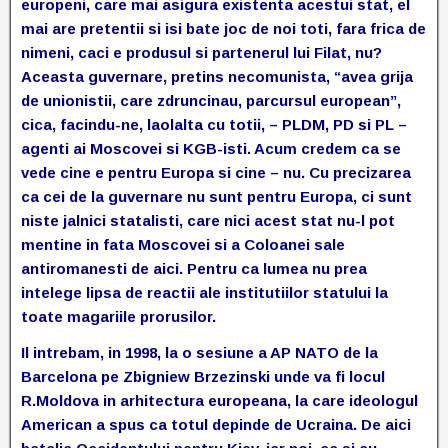
europeni, care mai asigura existenta acestui stat, el
mai are pretentii si isi bate joc de noi toti, fara frica de
nimeni, caci e produsul si partenerul lui Filat, nu?
Aceasta guvernare, pretins necomunista, “avea grija
de unionistii, care zdruncinau, parcursul european”,
cica, facindu-ne, laolalta cu totii, – PLDM, PD si PL –
agenti ai Moscovei si KGB-isti. Acum credem ca se
vede cine e pentru Europa si cine – nu. Cu precizarea
ca cei de la guvernare nu sunt pentru Europa, ci sunt
niste jalnici statalisti, care nici acest stat nu-l pot
mentine in fata Moscovei si a Coloanei sale
antiromanesti de aici. Pentru ca lumea nu prea
intelege lipsa de reactii ale institutiilor statului la
toate magariile prorusilor.
Il intrebam, in 1998, la o sesiune a AP NATO de la
Barcelona pe Zbigniew Brzezinski unde va fi locul
R.Moldova in arhitectura europeana, la care ideologul
American a spus ca totul depinde de Ucraina. De aici