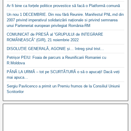
Ar fi bine ca forțele politice provestice să facă o Platformă comună
Un nou 1 DECEMBRIE. Din nou fără Reunire. Manifestul PNL.md din
2007 privind imperativul solidarizării naționale si privind semnarea
unui Parteneriat european privilegiat România-RM
COMUNICAT de PRESĂ al ”GRUPULUI de INTEGRARE
ROMÂNEASCĂ” (GIR), 21 noiembrie 2022
DISOLUȚIE GENERALĂ, AGONIE și… întreg șirul trist…
Petrișor PEIU: Foaia de parcurs a Reunificarii Romaniei cu
R.Moldova
PÂNĂ LA URMĂ – tot pe SCURTĂTURĂ o să o apucați! Dacă veți
mai apuca…
Sergiu Pavlicenco a primit un Premiu frumos de la Consiliul Uniunii
Scriitorilor