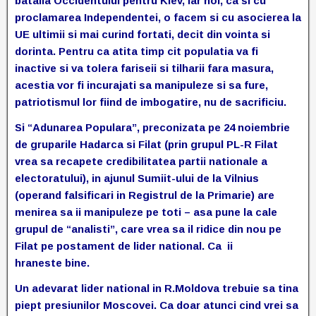
batalia Occidentului pentru Kiev, iar noi, ca si cu
proclamarea Independentei, o facem si cu asocierea la
UE ultimii si mai curind fortati, decit din vointa si
dorinta. Pentru ca atita timp cit populatia va fi
inactive si va tolera fariseii si tilharii fara masura,
acestia vor fi incurajati sa manipuleze si sa fure,
patriotismul lor fiind de imbogatire, nu de sacrificiu.
Si “Adunarea Populara”, preconizata pe 24 noiembrie
de gruparile Hadarca si Filat (prin grupul PL-R Filat
vrea sa recapete credibilitatea partii nationale a
electoratului), in ajunul Sumiit-ului de la Vilnius
(operand falsificari in Registrul de la Primarie) are
menirea sa ii manipuleze pe toti – asa pune la cale
grupul de “analisti”, care vrea sa il ridice din nou pe
Filat pe postament de lider national. Ca ii
hraneste
bine
.
Un adevarat lider national in R.Moldova trebuie sa tina
piept presiunilor Moscovei. Ca doar atunci cind vrei sa