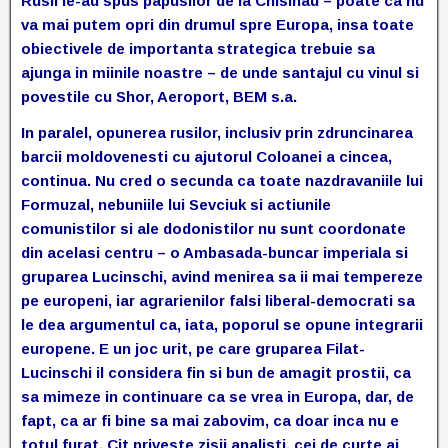
Rusii le-au spus papusilor de la Chisinau – poate ca nu
va mai putem opri din drumul spre Europa, insa toate
obiectivele de importanta strategica trebuie sa
ajunga in miinile noastre – de unde santajul cu vinul si
povestile cu Shor, Aeroport, BEM s.a.
In paralel, opunerea rusilor, inclusiv prin zdruncinarea
barcii moldovenesti cu ajutorul Coloanei a cincea,
continua. Nu cred o secunda ca toate nazdravaniile lui
Formuzal, nebuniile lui Sevciuk si actiunile
comunistilor si ale dodonistilor nu sunt coordonate
din acelasi centru – o Ambasada-buncar imperiala si
gruparea Lucinschi, avind menirea sa ii mai tempereze
pe europeni, iar agrarienilor falsi liberal-democrati sa
le dea argumentul ca, iata, poporul se opune integrarii
europene. E un joc urit, pe care gruparea Filat-
Lucinschi il considera fin si bun de amagit prostii, ca
sa mimeze in continuare ca se vrea in Europa, dar, de
fapt, ca ar fi bine sa mai zabovim, ca doar inca nu e
totul furat. Cit priveste zisii analisti, cei de curte ai