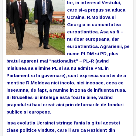
lor, in interesul Vestului,
care si-a propus sa aduca
Ucraina, R.Moldova si
Georgia in comunitatea
euroatlantica. Asa va fi –
nu doar europeana, dar
euroatlantica. Agrarienii, pe
nume PLDM si PD, plus
bratul aparent mai “nationalist” – PL-R (avind
misiunea sa elimine PL si sa nu admita PNL in
Parlament si la guvernare), sunt expresia vointei de a
mentine R.Moldova nici incolo, nici incoace, ceea ce
inseamna, de fapt, a ramine in zona de influenta rusa.
Si Bruxelles-ul intelege asta foarte bine, vazind
prapadul si haul creat aici prin deturnarile de fonduri
publice si europene.
Insa evolutia Ucrainei stringe funia la gitul acestei
clase politice vindute, care il are ca Rezident din