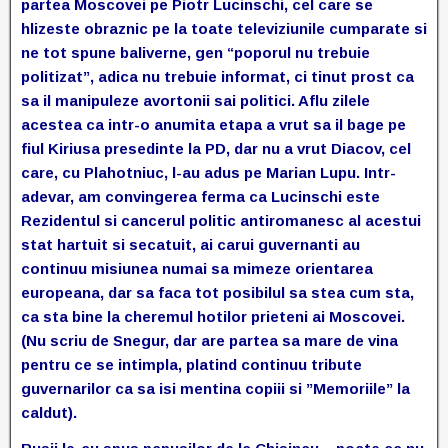
partea Moscovei pe Piotr Lucinschi, cel care se
hlizeste obraznic pe la toate televiziunile cumparate si
ne tot spune baliverne, gen “poporul nu trebuie
politizat”, adica nu trebuie informat, ci tinut prost ca
sa il manipuleze avortonii sai politici. Aflu zilele
acestea ca intr-o anumita etapa a vrut sa il bage pe
fiul Kiriusa presedinte la PD, dar nu a vrut Diacov, cel
care, cu Plahotniuc, l-au adus pe Marian Lupu. Intr-
adevar, am convingerea ferma ca Lucinschi este
Rezidentul si cancerul politic antiromanesc al acestui
stat hartuit si secatuit, ai carui guvernanti au
continuu misiunea numai sa mimeze orientarea
europeana, dar sa faca tot posibilul sa stea cum sta,
ca sta bine la cheremul hotilor prieteni ai Moscovei.
(Nu scriu de Snegur, dar are partea sa mare de vina
pentru ce se intimpla, platind continuu tribute
guvernarilor ca sa isi mentina copiii si ”Memoriile” la
caldut).