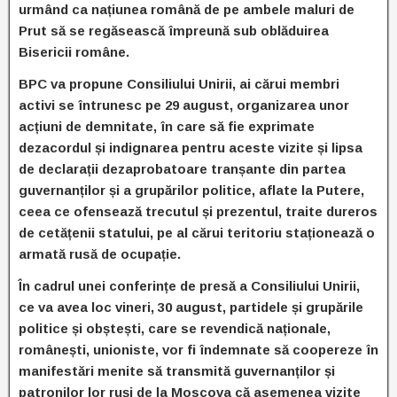
urmând ca națiunea română de pe ambele maluri de
Prut să se regăsească împreună sub oblăduirea
Bisericii române.
BPC va propune Consiliului Unirii, ai cărui membri
activi se întrunesc pe 29 august, organizarea unor
acțiuni de demnitate, în care să fie exprimate
dezacordul și indignarea pentru aceste vizite și lipsa
de declarații dezaprobatoare tranșante din partea
guvernanților și a grupărilor politice, aflate la Putere,
ceea ce ofensează trecutul și prezentul, traite dureros
de cetățenii statului, pe al cărui teritoriu staționează o
armată rusă de ocupație.
În cadrul unei conferințe de presă a Consiliului Unirii,
ce va avea loc vineri, 30 august, partidele și grupările
politice și obștești, care se revendică naționale,
românești, unioniste, vor fi îndemnate să coopereze în
manifestări menite să transmită guvernanților și
patronilor lor ruși de la Moscova că asemenea vizite