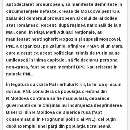
autodeclarat proeuropean, să manifeste demnitate în
circumstanțele nefaste, create de Moscova pentru a
zădărnici demersul proeuropean al celui de-al doilea
stat românesc. Recent, după rușinea națională de la 9
Mai, când, în Piața Marii Adunări Naționale, au
manifestat nestingherit Rogozin și supușii Moscovei,
PNL a organizat, pe 28 iunie, sfințirea PMAN și un Marș,
care a cerut ca acest politician, trimis de Putin să ne
umilească în inima capitalei, să fie declarat persona
non-grata, fapt pe care membrii BPC l-au reiterat în
numele PNL.
În legătură cu vizita Patriarhului Kirill, la fel ca și acum
doi ani, PNL consideră că populația creștină din
R.Moldova continua să fie manipulată, deoarece
guvernanții de la Chișinău nu încurajează desprinderea
Bisericii din R.Moldova de Biserica rusă (fapt
consemnat și în Programul politic al PNL), cel puțin
după exemplul unei părți din populația ucraineană,