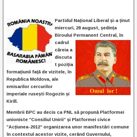
Partidul Național Liberal și-a ținut
miercuri, 28 august, ședința
Biroului Permanent Central, în
cadrul
căreia a
discuta
t poziția
formațiunii față de vizitele, în
Republica Moldova, ale
emisarilor cercurilor
imperiale rusești Rogozin și
Kirill.
Membrii BPC au decis ca PNL să propună Platformei
unioniste ”Consiliul Unirii” și Platformei civice
”Acțiunea-2012” organizarea unor manifestări comune
în contextul acestor vizite, cerând Guvernului,