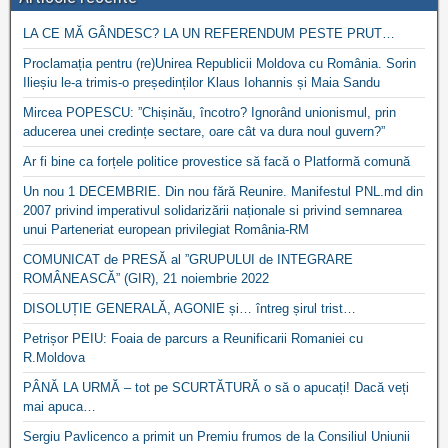
LA CE MĂ GÂNDESC? LA UN REFERENDUM PESTE PRUT…
Proclamația pentru (re)Unirea Republicii Moldova cu România. Sorin
Ilieșiu le-a trimis-o președinților Klaus Iohannis și Maia Sandu
Mircea POPESCU: ”Chișinău, încotro? Ignorând unionismul, prin
aducerea unei credințe sectare, oare cât va dura noul guvern?”
Ar fi bine ca forțele politice provestice să facă o Platformă comună
Un nou 1 DECEMBRIE. Din nou fără Reunire. Manifestul PNL.md din
2007 privind imperativul solidarizării naționale si privind semnarea
unui Parteneriat european privilegiat România-RM
COMUNICAT de PRESĂ al ”GRUPULUI de INTEGRARE
ROMÂNEASCĂ” (GIR), 21 noiembrie 2022
DISOLUȚIE GENERALĂ, AGONIE și… întreg șirul trist…
Petrișor PEIU: Foaia de parcurs a Reunificarii Romaniei cu
R.Moldova
PÂNĂ LA URMĂ – tot pe SCURTĂTURĂ o să o apucați! Dacă veți
mai apuca…
Sergiu Pavlicenco a primit un Premiu frumos de la Consiliul Uniunii