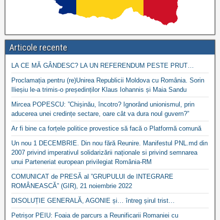
Articole recente
LA CE MĂ GÂNDESC? LA UN REFERENDUM PESTE PRUT…
Proclamația pentru (re)Unirea Republicii Moldova cu România. Sorin
Ilieșiu le-a trimis-o președinților Klaus Iohannis și Maia Sandu
Mircea POPESCU: ”Chișinău, încotro? Ignorând unionismul, prin
aducerea unei credințe sectare, oare cât va dura noul guvern?”
Ar fi bine ca forțele politice provestice să facă o Platformă comună
Un nou 1 DECEMBRIE. Din nou fără Reunire. Manifestul PNL.md din
2007 privind imperativul solidarizării naționale si privind semnarea
unui Parteneriat european privilegiat România-RM
COMUNICAT de PRESĂ al ”GRUPULUI de INTEGRARE
ROMÂNEASCĂ” (GIR), 21 noiembrie 2022
DISOLUȚIE GENERALĂ, AGONIE și… întreg șirul trist…
Petrișor PEIU: Foaia de parcurs a Reunificarii Romaniei cu