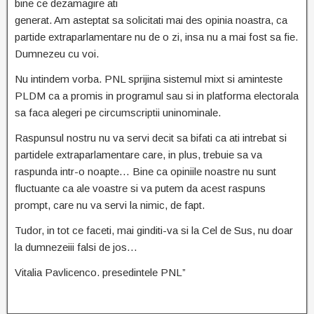
bine ce dezamagire ati
generat. Am asteptat sa solicitati mai des opinia noastra, ca
partide extraparlamentare nu de o zi, insa nu a mai fost sa fie.
Dumnezeu cu voi.
Nu intindem vorba. PNL sprijina sistemul mixt si aminteste
PLDM ca a promis in programul sau si in platforma electorala
sa faca alegeri pe circumscriptii uninominale.
Raspunsul nostru nu va servi decit sa bifati ca ati intrebat si
partidele extraparlamentare care, in plus, trebuie sa va
raspunda intr-o noapte… Bine ca opiniile noastre nu sunt
fluctuante ca ale voastre si va putem da acest raspuns
prompt, care nu va servi la nimic, de fapt.
Tudor, in tot ce faceti, mai ginditi-va si la Cel de Sus, nu doar
la dumnezeiii falsi de jos…
Vitalia Pavlicenco. presedintele PNL”