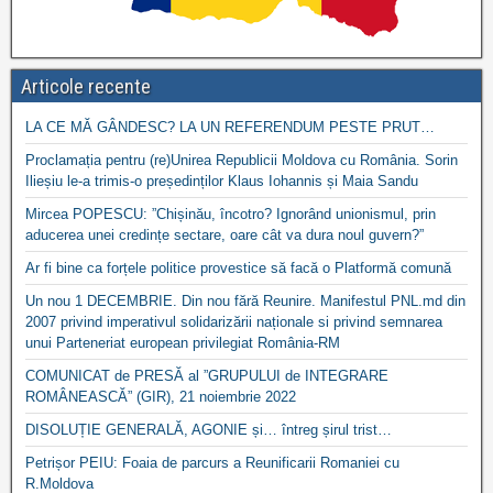
Articole recente
LA CE MĂ GÂNDESC? LA UN REFERENDUM PESTE PRUT…
Proclamația pentru (re)Unirea Republicii Moldova cu România. Sorin
Ilieșiu le-a trimis-o președinților Klaus Iohannis și Maia Sandu
Mircea POPESCU: ”Chișinău, încotro? Ignorând unionismul, prin
aducerea unei credințe sectare, oare cât va dura noul guvern?”
Ar fi bine ca forțele politice provestice să facă o Platformă comună
Un nou 1 DECEMBRIE. Din nou fără Reunire. Manifestul PNL.md din
2007 privind imperativul solidarizării naționale si privind semnarea
unui Parteneriat european privilegiat România-RM
COMUNICAT de PRESĂ al ”GRUPULUI de INTEGRARE
ROMÂNEASCĂ” (GIR), 21 noiembrie 2022
DISOLUȚIE GENERALĂ, AGONIE și… întreg șirul trist…
Petrișor PEIU: Foaia de parcurs a Reunificarii Romaniei cu
R.Moldova