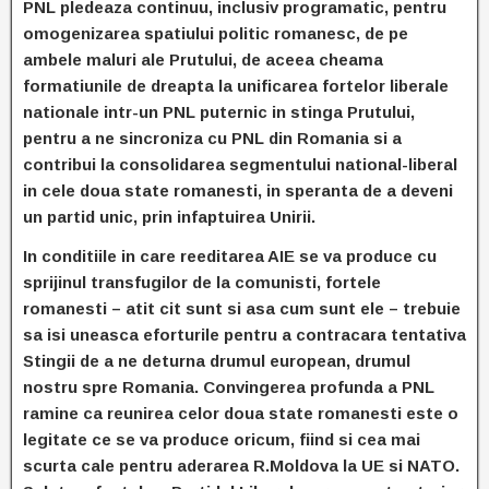
PNL pledeaza continuu, inclusiv programatic, pentru
omogenizarea spatiului politic romanesc, de pe
ambele maluri ale Prutului, de aceea cheama
formatiunile de dreapta la unificarea fortelor liberale
nationale intr-un PNL puternic in stinga Prutului,
pentru a ne sincroniza cu PNL din Romania si a
contribui la consolidarea segmentului national-liberal
in cele doua state romanesti, in speranta de a deveni
un partid unic, prin infaptuirea Unirii.
In conditiile in care reeditarea AIE se va produce cu
sprijinul transfugilor de la comunisti, fortele
romanesti – atit cit sunt si asa cum sunt ele – trebuie
sa isi uneasca eforturile pentru a contracara tentativa
Stingii de a ne deturna drumul european, drumul
nostru spre Romania. Convingerea profunda a PNL
ramine ca reunirea celor doua state romanesti este o
legitate ce se va produce oricum, fiind si cea mai
scurta cale pentru aderarea R.Moldova la UE si NATO.