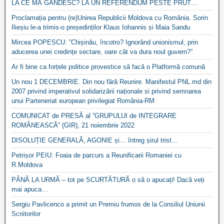
LA CE MĂ GÂNDESC? LA UN REFERENDUM PESTE PRUT…
Proclamația pentru (re)Unirea Republicii Moldova cu România. Sorin
Ilieșiu le-a trimis-o președinților Klaus Iohannis și Maia Sandu
Mircea POPESCU: ”Chișinău, încotro? Ignorând unionismul, prin
aducerea unei credințe sectare, oare cât va dura noul guvern?”
Ar fi bine ca forțele politice provestice să facă o Platformă comună
Un nou 1 DECEMBRIE. Din nou fără Reunire. Manifestul PNL.md din
2007 privind imperativul solidarizării naționale si privind semnarea
unui Parteneriat european privilegiat România-RM
COMUNICAT de PRESĂ al ”GRUPULUI de INTEGRARE
ROMÂNEASCĂ” (GIR), 21 noiembrie 2022
DISOLUȚIE GENERALĂ, AGONIE și… întreg șirul trist…
Petrișor PEIU: Foaia de parcurs a Reunificarii Romaniei cu
R.Moldova
PÂNĂ LA URMĂ – tot pe SCURTĂTURĂ o să o apucați! Dacă veți
mai apuca…
Sergiu Pavlicenco a primit un Premiu frumos de la Consiliul Uniunii
Scriitorilor