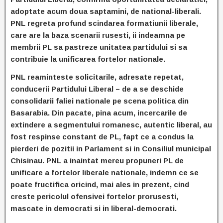
adoptate acum doua saptamini, de national-liberali.
PNL regreta profund scindarea formatiunii liberale,
care are la baza scenarii rusesti, ii indeamna pe
membrii PL sa pastreze unitatea partidului si sa
contribuie la unificarea fortelor nationale.
PNL reaminteste solicitarile, adresate repetat,
conducerii Partidului Liberal – de a se deschide
consolidarii faliei nationale pe scena politica din
Basarabia. Din pacate, pina acum, incercarile de
extindere a segmentului romanesc, autentic liberal, au
fost respinse constant de PL, fapt ce a condus la
pierderi de pozitii in Parlament si in Consiliul municipal
Chisinau. PNL a inaintat mereu propuneri PL de
unificare a fortelor liberale nationale, indemn ce se
poate fructifica oricind, mai ales in prezent, cind
creste pericolul ofensivei fortelor prorusesti,
mascate in democrati si in liberal-democrati.