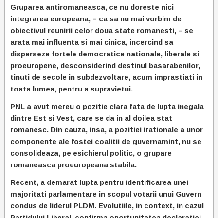
Gruparea antiromaneasca, ce nu doreste nici
integrarea europeana, – ca sa nu mai vorbim de
obiectivul reunirii celor doua state romanesti, – se
arata mai influenta si mai cinica, incercind sa
disperseze fortele democratice nationale, liberale si
proeuropene, desconsiderind destinul basarabenilor,
tinuti de secole in subdezvoltare, acum imprastiati in
toata lumea, pentru a supravietui.
PNL a avut mereu o pozitie clara fata de lupta inegala
dintre Est si Vest, care se da in al doilea stat
romanesc. Din cauza, insa, a pozitiei irationale a unor
componente ale fostei coalitii de guvernamint, nu se
consolideaza, pe esichierul politic, o grupare
romaneasca proeuropeana stabila.
Recent, a demarat lupta pentru identificarea unei
majoritati parlamentare in scopul votarii unui Guvern
condus de liderul PLDM. Evolutiile, in context, in cazul
Partidului Liberal, confirma oportunitatea declaratiei,