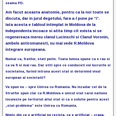
seama PD.
Am facut aceasta anatomie, pentru ca la noi toate se
discuta, dar in jurul degetului, fara a-l pune pe “i”.
Iata acesta e tabloul intimplat in Moldova de la
Independenta incoace si atita timp cit exista si se
regenereaza mereu clanul Lucinschi si Clanul Voronin,
ambele antiromanesti, nu mai vede R.Moldova
integrare europeana.
Numai ca, fratilor, stati putin. Toata lumea spune ca e rau si
ca va fi si mai rau. Dar stiti spre ce conduceti voi lucrurile si
societatea, furind intruna acest stat si deturnind visul
european al societatii?
Va spun eu – spre Unirea cu Romania. Nu inzadar cei de la
Stratfor spun clar ca R.Moldova e unicul stat carui natiune
locuieste pe teritoriul altui stat si ca o solutie pentru acest
„stat-problema” este Unirea cu Romania.
Nimic din ce e artificial nu rezista, ce e artificial – crapa.