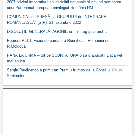
2007 privind imperativul solidarizării naționale si privind semnarea
unui Parteneriat european privilegiat România-RM
COMUNICAT de PRESĂ al ”GRUPULUI de INTEGRARE
ROMÂNEASCĂ” (GIR), 21 noiembrie 2022
DISOLUȚIE GENERALĂ, AGONIE și… întreg șirul trist…
Petrișor PEIU: Foaia de parcurs a Reunificarii Romaniei cu
R.Moldova
PÂNĂ LA URMĂ – tot pe SCURTĂTURĂ o să o apucați! Dacă veți
mai apuca…
Sergiu Pavlicenco a primit un Premiu frumos de la Consiliul Uniunii
Scriitorilor