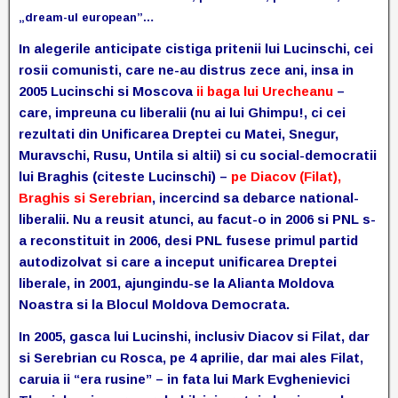
„dream-ul european”…
In alegerile anticipate cistiga pritenii lui Lucinschi, cei
rosii comunisti, care ne-au distrus zece ani, insa in
2005 Lucinschi si Moscova
ii baga lui Urecheanu
–
care, impreuna cu liberalii (nu ai lui Ghimpu!, ci cei
rezultati din Unificarea Dreptei cu Matei, Snegur,
Muravschi, Rusu, Untila si altii) si cu social-democratii
lui Braghis (citeste Lucinschi) –
pe Diacov (Filat),
Braghis si Serebrian
, incercind sa debarce national-
liberalii. Nu a reusit atunci, au facut-o in 2006 si PNL s-
a reconstituit in 2006, desi PNL fusese primul partid
autodizolvat si care a inceput unificarea Dreptei
liberale, in 2001, ajungindu-se la Alianta Moldova
Noastra si la Blocul Moldova Democrata.
In 2005, gasca lui Lucinshi, inclusiv Diacov si Filat, dar
si Serebrian cu Rosca, pe 4 aprilie, dar mai ales Filat,
caruia ii “era rusine” – in fata lui Mark Evghenievici