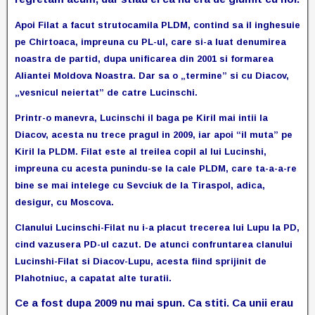
Apoi Filat a facut strutocamila PLDM, contind sa il inghesuie
pe Chirtoaca, impreuna cu PL-ul, care si-a luat denumirea
noastra de partid, dupa unificarea din 2001 si formarea
Aliantei Moldova Noastra. Dar sa o „termine” si cu Diacov,
„vesnicul neiertat” de catre Lucinschi.
Printr-o manevra, Lucinschi il baga pe Kiril mai intii la
Diacov, acesta nu trece pragul in 2009, iar apoi “il muta” pe
Kiril la PLDM. Filat este al treilea copil al lui Lucinshi,
impreuna cu acesta punindu-se la cale PLDM, care ta-a-a-re
bine se mai intelege cu Sevciuk de la Tiraspol, adica,
desigur, cu Moscova.
Clanului Lucinschi-Filat nu i-a placut trecerea lui Lupu la PD,
cind vazusera PD-ul cazut. De atunci confruntarea clanului
Lucinshi-Filat si Diacov-Lupu, acesta fiind sprijinit de
Plahotniuc, a capatat alte turatii.
Ce a fost dupa 2009 nu mai spun. Ca stiti. Ca unii erau