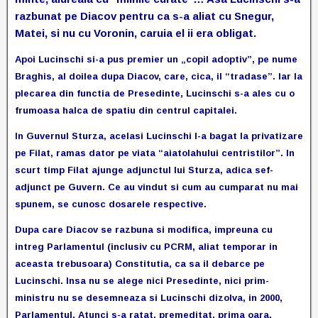
razbunat pe Diacov pentru ca s-a aliat cu Snegur,
Matei, si nu cu Voronin, caruia el ii era obligat.
Apoi Lucinschi si-a pus premier un „copil adoptiv”, pe nume
Braghis, al doilea dupa Diacov, care, cica, il “tradase”. Iar la
plecarea din functia de Presedinte, Lucinschi s-a ales cu o
frumoasa halca de spatiu din centrul capitalei.
In Guvernul Sturza, acelasi Lucinschi l-a bagat la privatizare
pe Filat, ramas dator pe viata “aiatolahului centristilor”. In
scurt timp Filat ajunge adjunctul lui Sturza, adica sef-
adjunct pe Guvern. Ce au vindut si cum au cumparat nu mai
spunem, se cunosc dosarele respective.
Dupa care Diacov se razbuna si modifica, impreuna cu
intreg Parlamentul (inclusiv cu PCRM, aliat temporar in
aceasta trebusoara) Constitutia, ca sa il debarce pe
Lucinschi. Insa nu se alege nici Presedinte, nici prim-
ministru nu se desemneaza si Lucinschi dizolva, in 2000,
Parlamentul. Atunci s-a ratat, premeditat, prima oara,