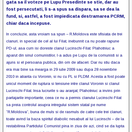
gata sa il voteze pe Lupu Presedinte se stie, dar au
fost persecutati, li s-a spus sa dispara, sa se dea la
fund, si, astfel, a fost impiedicata destramarea PCRM,
chiar daca incepuse.
In concluzie, asta vroiam sa spun – R.Moldova este sfisiata de trei
clanuri, in special de cel al lui Filat, inebunnit ca nu poate rapune
PD-ul, asa cum isi doreste clanul Lucinschi-Filat. Plahotniuc a
aparut din sinul comunistilor, l-a adus pe Lupu de la comunisti si a
ajuns si el persoana publica, din om de afaceri. Dar nu stiu daca
era mai bine sa mearga in 29 iulie 2009 sau dupa 28 noiembrie
2010 in alianta cu Voronin, si nu cu PL si PLDM. Acesta a fost poate
unicul moment de ruptura si tensiune intre clanul Voronin si clanul
Lucinschi-Filat. Insa lucrurile s-au aranjat, Plahotniuc a invins prin
partajarile importante, ceea ce nu a permis clanului Lucinschi-Filat
sa preia controlul asupra intregului sistem statal pe nume
”R.Moldova”, buna de muls si de rasmuls de catre cele trei clanuri,
toate avind la baza spiritul diabolic nesabuit al lui Lucinschi – de la
restabilirea Partidului Comunist pina in ziua de azi, cind se da lupta