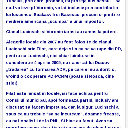
Tkaciuk, prin care, probabil, isi proteja businessul – sa
nu-l voteze pt Voronin, votat inclusiv prin contributia
lui Iuscenco, Saakasvili si Basescu, precum si printr-o
mediere americana „scumpa” a unui impostor.
Clanul Lucinschi si Voronin iarasi au ramas la putere.
Alegerile locale din 2007 au fost folosite de clanul
Lucinschi prin Filat, care deja stia ca se va rupe din PD,
pentru ca Lucinschi, nici chiar luindu-se in
consideratie 4 aprilie 2005, nu i-a iertat lui Diacov
„tradarea“ cu formarea ADR, pe care el nu a dorit-o,
vroind o cooperare PD-PCRM (poate si Rosca, cine
stie!).
Filat este lansat in locale, isi face echipa pentru
Consiliul municipal, apoi formeaza partid, inclusiv am
discutat sa facem impreuna, dar, la sigur, Lucinschi a
spus ca nu trebuie “sa ne incurcam”, doamne freeste,
cu nationalistii de la PNL. Si bine au facut. Avea sa
regretam acum, dar stiau ei ca nu era de glumit cu noi.