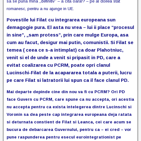
sa se puna mina „definitiv” – a cita oara!? – pe al doilea stat
romanesc, pentru a nu ajunge in UE.
Povestile lui Filat cu integrarea europeana sun
demagogie pura. El asta nu vrea – lui ii place “procesul
in sine”, „sam protess”, prin care mulge Europa, asa
cum au facut, desigur mai putin, comunistii. Si Filat se
temea ( ceea ce s-a intimplat) ca doar Plahotniuc,
venit si el de unde a venit si pripasit in PD, care a
evitat coalizarea cu PCRM, poate opri clanul
Lucinschi-Filat de la acapararea totala a puterii, lucru
pe care Filat si latratorii lui spun ca il face clanul PD.
Mai departe depinde cine din nou va fi cu PCRM? Ori PD
face Guvern cu PCRM, care spune ca nu accepta, ori acestia
nu accepta pentru ca exista intelegerea dintre Lucinschi si
Voronin sa dea peste cap integrarea europeana deja ratata
si deturnata constient de Filat si Leanca, cei care acum se
bucura de debarcarea Guvernului, pentru ca – ei cred – vor
pune raspunderea pentru esecul eurointegrationist pe