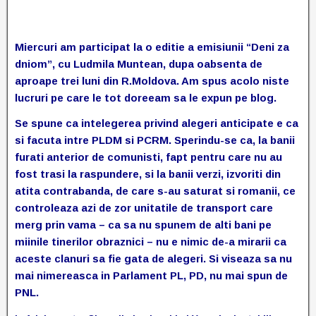
Miercuri am participat la o editie a emisiunii “Deni za
dniom”, cu Ludmila Muntean, dupa oabsenta de
aproape trei luni din R.Moldova. Am spus acolo niste
lucruri pe care le tot doreeam sa le expun pe blog.
Se spune ca intelegerea privind alegeri anticipate e ca
si facuta intre PLDM si PCRM. Sperindu-se ca, la banii
furati anterior de comunisti, fapt pentru care nu au
fost trasi la raspundere, si la banii verzi, izvoriti din
atita contrabanda, de care s-au saturat si romanii, ce
controleaza azi de zor unitatile de transport care
merg prin vama – ca sa nu spunem de alti bani pe
miinile tinerilor obraznici – nu e nimic de-a mirarii ca
aceste clanuri sa fie gata de alegeri. Si viseaza sa nu
mai nimereasca in Parlament PL, PD, nu mai spun de
PNL.