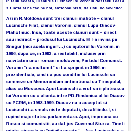
In felul acesta, Clanurile Lucinschi si Voronin destabilizeaza
situatia si ne fac pe noi, anticomunisti, de risul bolsevicilor.
Azi in R.Moldova sunt trei clanuri mafiote – clanul
Lucinschi-Filat, clanul Voronin, clanul Lupu-Diacov-
Plahotniuc. Insa, toate aceste clanuri sunt – direct
sau indirect – produsul lui Lucinschi. El l-a invins pe
Snegur (nici acela inger!…) cu ajutorul lui Voronin, in
1996, dupa ce, in 1993, a restabilit, inclusiv prin
naivitatea unor romani moldoveni, Partidul Comunist.
Voronin “i-a multumit” si l-a sprijinit in 1996, in
prezidentiale, cind i-a pus conditie lui Lucinschi sa
semneze un Memorandum antinational cu Tiraspolul,
alias cu Moscova. Apoi Lucinschi a vrut sa ii plateasca
lui Voronin cu o alianta intre PD-Rindunica al lui Diacov
cu PCRM, in 1998-1999. Diacov nu a acceptat si
Lucisnchi i-a smuls niste deputati, dezafiliindu-I, si
rupind majoritatea parlamentara. Apoi, impreuna cu
Rosca si comunistii, au dat jos Guvernul Sturza. Tineti
minte, aiureala cu “miinile curate”… Asa Lucinschi s-a