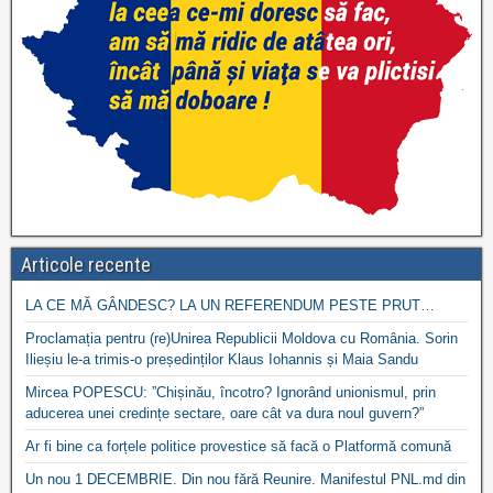
Articole recente
LA CE MĂ GÂNDESC? LA UN REFERENDUM PESTE PRUT…
Proclamația pentru (re)Unirea Republicii Moldova cu România. Sorin
Ilieșiu le-a trimis-o președinților Klaus Iohannis și Maia Sandu
Mircea POPESCU: ”Chișinău, încotro? Ignorând unionismul, prin
aducerea unei credințe sectare, oare cât va dura noul guvern?”
Ar fi bine ca forțele politice provestice să facă o Platformă comună
Un nou 1 DECEMBRIE. Din nou fără Reunire. Manifestul PNL.md din