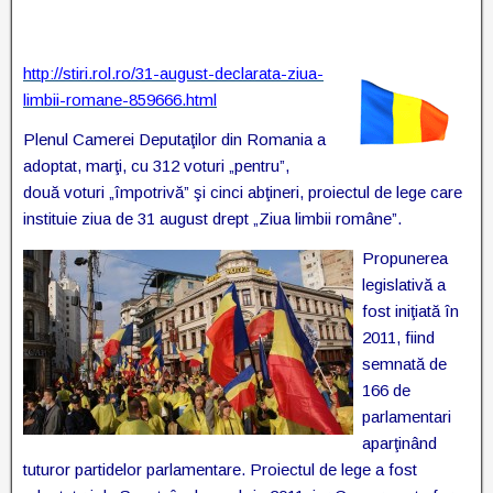
http://stiri.rol.ro/31-august-declarata-ziua-
limbii-romane-859666.html
Plenul Camerei Deputaţilor din Romania a
adoptat, marţi, cu 312 voturi „pentru”,
două voturi „împotrivă” şi cinci abţineri, proiectul de lege care
instituie ziua de 31 august drept „Ziua limbii române”.
Propunerea
legislativă a
fost iniţiată în
2011, fiind
semnată de
166 de
parlamentari
aparţinând
tuturor partidelor parlamentare. Proiectul de lege a fost