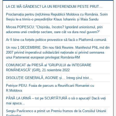
LA CE MĂ GÂNDESC? LA UN REFERENDUM PESTE PRUT…
Proclamația pentru (re)Unirea Republicii Moldova cu România. Sorin
Ilieșiu le-a trimis-o președinților Klaus Iohannis și Maia Sandu
Mircea POPESCU: ”Chișinău, încotro? Ignorând unionismul, prin
aducerea unei credințe sectare, oare cât va dura noul guvern?”
Ar fi bine ca forțele politice provestice să facă o Platformă comună
Un nou 1 DECEMBRIE. Din nou fără Reunire. Manifestul PNL.md din
2007 privind imperativul solidarizării naționale si privind semnarea
unui Parteneriat european privilegiat România-RM
COMUNICAT de PRESĂ al ”GRUPULUI de INTEGRARE
ROMÂNEASCĂ” (GIR), 21 noiembrie 2022
DISOLUȚIE GENERALĂ, AGONIE și… întreg șirul trist…
Petrișor PEIU: Foaia de parcurs a Reunificarii Romaniei cu
R.Moldova
PÂNĂ LA URMĂ – tot pe SCURTĂTURĂ o să o apucați! Dacă veți
mai apuca…
Sergiu Pavlicenco a primit un Premiu frumos de la Consiliul Uniunii
Scriitorilor