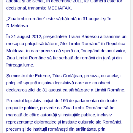
adoptat şi de Senat, în decembrie 2011, iar Camera este for
decizional, transmite MEDIAFAX.
„Ziua limbii române” este sărbătorită în 31 august şi în
R.Moldova.
În 31 august 2012, preşedintele Traian Băsescu a transmis un
mesaj cu prilejul sărbătorii „Zilei Limbii Române” în Republica
Moldova, în care preciza că speră ca, începând de anul viitor,
Ziua Limbii Române să fie serbată de românii din ţară şi din
întreaga lume.
Şi ministrul de Externe, Titus Corlăţean, preciza, cu acelaşi
prilej, că sprijină iniţiativa legislativă care are ca obiect
declararea zilei de 31 august ca sărbătoare a Limbii Române.
Proiectul legislativ, iniţiat de 166 de parlamentari din toate
grupurile politice, prevede ca Ziua Limbii Române să fie
marcată de către autorităţi şi instituţiile publice, inclusiv
reprezentanţe diplomatice şi institute culturale ale României,
precum şi de instituţii româneşti din străinătate, prin