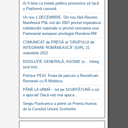
Ar fi bine ca forțele politice provestice să facă
o Platformă comună
Un nou 1 DECEMBRIE. Din nou fără Reunire.
Manifestul PNL.md din 2007 privind imperativul
solidarizării naționale si privind semnarea unui
Parteneriat european privilegiat România-RM
COMUNICAT de PRESĂ al ”GRUPULUI de
INTEGRARE ROMÂNEASCĂ” (GIR), 21
noiembrie 2022
DISOLUȚIE GENERALĂ, AGONIE și… întreg
șirul trist…
Petrișor PEIU: Foaia de parcurs a Reunificarii
Romaniei cu R.Moldova
PÂNĂ LA URMĂ – tot pe SCURTĂTURĂ o să
o apucați! Dacă veți mai apuca…
Sergiu Pavlicenco a primit un Premiu frumos
de la Consiliul Uniunii Scriitorilor