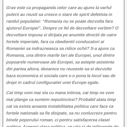
Grav este ca propaganda celor care au ajuns la varful
puterii au reusit sa creeze o stare de spirit defetista in
randul populatiei: “Romania nu se poate dezvolta fara
ajutorul Europei”. Despre ce fel de dezvoltare vorbim? O
dezvoltare impusa si dirijata pe anumite directii de catre
fortele imperiale, fara ca obedientii conducatori ai
Romaniei sa indrazneasca sa ridice ochii? S-a ajuns ca
Romania, una dintre marile tari ale Europei, unul dintre
popoarele numeroase ale Europei, sa astepte asistenta
din partea altora, deoarece nu reuseste sa-si dezvolte
baza economica si sociala care s-o puna la locul sau de
drept in cadrul configuratiei unei Europe egale.
Cat timp vom mai sta cu mana intinsa, cat timp ne vom
mai plange ca suntem neputinciosi? Probabil atata timp
cat va exista aceasta instabilitatea politica care face ca
fortele nationale sa fie disipate, sa nu conlucreze pentru
binele poporului roman, ci pentru satisfacerea clasei
politice. Aceeasi clasa politica, ce uita si de milioanele de