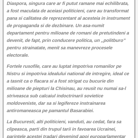
Diaspora, singura care ar fi putut ramane mai echilibrata,
a fost maculata de aceiasi politicieni, care au transformat
pana si calitatea de reprezentant al acesteia in instrument
de propaganda si de dezbinare. Un asa-numit
departament pentru milioane de romani de pretutindeni a
devenit, de fapt, prin conducere politica, un „politburo”
pentru strainatate, menit sa manevreze procesele
electorale.
Fortele rusofile, care au luptat impotriva romanilor pe
Nistru si impotriva idealului national de intregire, ideal ce
a tasnit ca o flacara si a fost strigat cu bucurie din
milioane de piepturi la Chisinau, au reusit nu numai sa-l
striveasca sub calcaiul indoctrinarii sovietice
moldoveniste, dar sa si legifereze instrainarea
antiromaneasca pe pamantul Basarabiei.
La Bucuresti, alti politicieni, vanduti, au cedat, fara sa
clipeasca, parti din trupul tarii in favoarea Ucrainei,
parintele acestei tradari devenind apoi europarlamentar