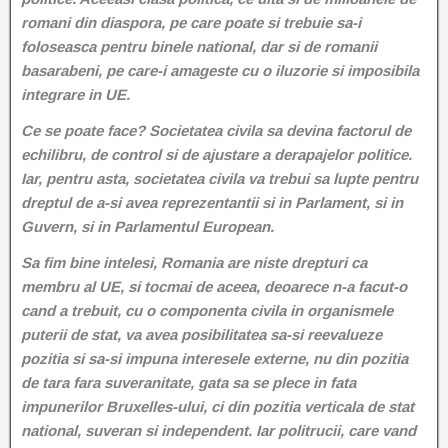
romani din diaspora, pe care poate si trebuie sa-i
foloseasca pentru binele national, dar si de romanii
basarabeni, pe care-i amageste cu o iluzorie si imposibila
integrare in UE.
Ce se poate face? Societatea civila sa devina factorul de
echilibru, de control si de ajustare a derapajelor politice.
Iar, pentru asta, societatea civila va trebui sa lupte pentru
dreptul de a-si avea reprezentantii si in Parlament, si in
Guvern, si in Parlamentul European.
Sa fim bine intelesi, Romania are niste drepturi ca
membru al UE, si tocmai de aceea, deoarece n-a facut-o
cand a trebuit, cu o componenta civila in organismele
puterii de stat, va avea posibilitatea sa-si reevalueze
pozitia si sa-si impuna interesele externe, nu din pozitia
de tara fara suveranitate, gata sa se plece in fata
impunerilor Bruxelles-ului, ci din pozitia verticala de stat
national, suveran si independent. Iar politrucii, care vand