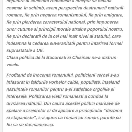
implinire al societatii romanesti a inceput sa devina
cosmar. In schimb, avem perspectiva destramarii natiunii
romane, fie prin negarea romanismului, fie prin emigrare,
fie prin pierderea caracterului national, prin impunerea
unor cutume si principii morale straine poporului nostru,
fie prin declaratii de la cel mai inalt nivel al statului, care
indeamna la cedarea suveranitatii pentru intarirea formei
suprastatale a UE.
Clasa politica de la Bucuresti si Chisinau ne-a distrus
visele.
Profitand de inocenta romanului, politicieni verosi s-au
infasurat in faldurile vorbelor calde, populiste, inseland
nazuintele romanilor pentru a-si satisface orgoliile si
interesele. Politizarea vietii romanesti a condus la
divizarea natiunii. Din cauza acestei politici marsave de
spalare a creierelor si de aplicare a principiului “dezbina
si stapaneste”, s-a ajuns ca roman cu roman, parinte cu
fiu sa se dusmaneasca.