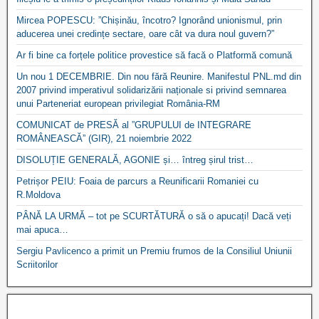
Mircea POPESCU: ”Chișinău, încotro? Ignorând unionismul, prin
aducerea unei credințe sectare, oare cât va dura noul guvern?”
Ar fi bine ca forțele politice provestice să facă o Platformă comună
Un nou 1 DECEMBRIE. Din nou fără Reunire. Manifestul PNL.md din
2007 privind imperativul solidarizării naționale si privind semnarea
unui Parteneriat european privilegiat România-RM
COMUNICAT de PRESĂ al ”GRUPULUI de INTEGRARE
ROMÂNEASCĂ” (GIR), 21 noiembrie 2022
DISOLUȚIE GENERALĂ, AGONIE și… întreg șirul trist…
Petrișor PEIU: Foaia de parcurs a Reunificarii Romaniei cu
R.Moldova
PÂNĂ LA URMĂ – tot pe SCURTĂTURĂ o să o apucați! Dacă veți
mai apuca…
Sergiu Pavlicenco a primit un Premiu frumos de la Consiliul Uniunii
Scriitorilor