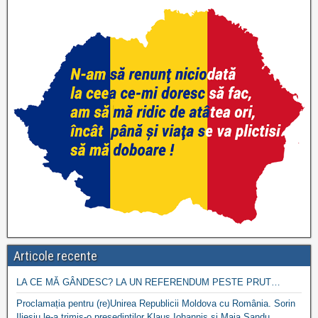
Articole recente
LA CE MĂ GÂNDESC? LA UN REFERENDUM PESTE PRUT…
Proclamația pentru (re)Unirea Republicii Moldova cu România. Sorin
Ilieșiu le-a trimis-o președinților Klaus Iohannis și Maia Sandu