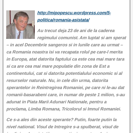
http://mipopescu.wordpress.com/5-
politica/romania-asistata/
Au trecut deja 23 de ani de la caderea
regimului comunist. Am luptat si am sperat
– in acel Decembrie sangeros si in lunile care au urmat –
ca Romania noastra isi va recapata rolul pe care-l merita
in Europa, atat datorita faptului ca este cea mai mare tara
si ca are cea mai mare populatie din zona de Est a
continentului, cat si datorita potentialului economic si al
resurselor naturale. Nu, in cele din urma, datorita
sperantelor in Reintregirea Romaniei, pe care ni le-au dat
romanii-basarabeni care, in numar de peste 1 milion, s-au
adunat in Piata Marii Adunari Nationale, pentru a
proclama, Limba Romana, Tricolorul si Imnul Romaniei.
Ce s-a ales din aceste sperante? Putin, foarte putin la
nivel national. Visul de Intregire s-a spulberat, visul de