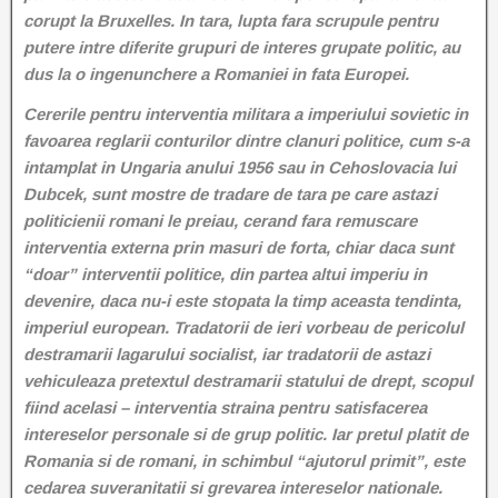
corupt la Bruxelles. In tara, lupta fara scrupule pentru
putere intre diferite grupuri de interes grupate politic, au
dus la o ingenunchere a Romaniei in fata Europei.
Cererile pentru interventia militara a imperiului sovietic in
favoarea reglarii conturilor dintre clanuri politice, cum s-a
intamplat in Ungaria anului 1956 sau in Cehoslovacia lui
Dubcek, sunt mostre de tradare de tara pe care astazi
politicienii romani le preiau, cerand fara remuscare
interventia externa prin masuri de forta, chiar daca sunt
“doar” interventii politice, din partea altui imperiu in
devenire, daca nu-i este stopata la timp aceasta tendinta,
imperiul european. Tradatorii de ieri vorbeau de pericolul
destramarii lagarului socialist, iar tradatorii de astazi
vehiculeaza pretextul destramarii statului de drept, scopul
fiind acelasi – interventia straina pentru satisfacerea
intereselor personale si de grup politic. Iar pretul platit de
Romania si de romani, in schimbul “ajutorul primit”, este
cedarea suveranitatii si grevarea intereselor nationale.