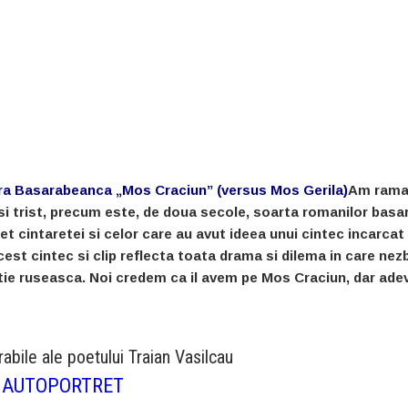
ra Basarabeanca „Mos Craciun” (versus Mos Gerila)
Am ram
i trist, precum este, de doua secole, soarta romanilor basa
t cintaretei si celor care au avut ideea unui cintec incarcat
Acest cintec si clip reflecta toata drama si dilema in care ne
ie ruseasca. Noi credem ca il avem pe Mos Craciun, dar adev
rabile ale poetului Traian Vasilcau
AUTOPORTRET