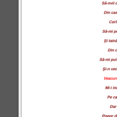
Să-nvii 
Din cas
Cerî
Să-mi po
Şi tain
Din c
Să-mi pui
Şi-n ve
Veacuri
Mi-i i
Pe ca
Dar 
Popor de