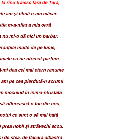
 la rînd trăiesc fără de Ţară,
te am şi tihnă n-am măcar.
tia m-a-nfiat a mia oară
a nu mi-o dă nici un barbar.
Franţiile multe de pe lume,
omele cu ne-ntrecut parfum
ă-mi dea cel mai etern renume
 am pe cea pierdută-n scrum!
 mocnind în inima-ntristată
 să-nflorească-n foc din nou,
opotul ce sunt o să mai bată
 prea nobil şi străvechi ecou.
 de stea, de flacără albastră