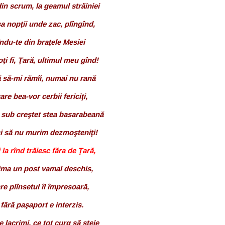
din scrum, la geamul străiniei
a nopţii unde zac, plîngînd,
ndu-te din braţele Mesiei
ţi fi, Ţară, ultimul meu gînd!
ă să-mi rămîi, numai nu rană
are bea-vor cerbii fericiţi,
 sub creştet stea basarabeană
ci să nu murim dezmoşteniţi!
 la rînd trăiesc făra de Ţară,
nima un post vamal deschis,
re plînsetul îl împresoară,
fără paşaport e interzis.
 lacrimi, ce tot curg să steie