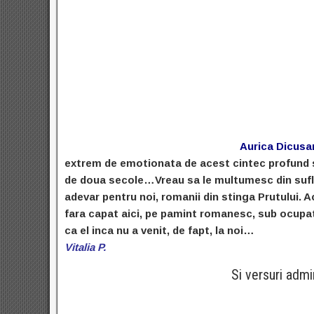
Aurica Dicusa
extrem de emotionata de acest cintec profund s
de doua secole…
Vreau sa le multumesc din sufle
adevar pentru noi, romanii din stinga Prutului. 
fara capat aici, pe pamint romanesc, sub ocupat
ca el inca nu a venit, de fapt, la noi…
Vitalia P.
Si versuri admi