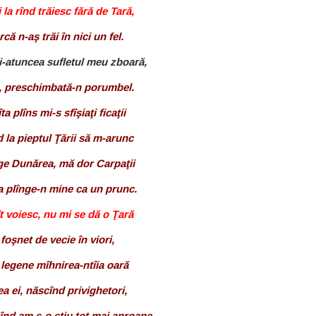
 la rînd trăiesc fără de Tară,
rcă n-aş trăi în nici un fel.
 şi-atuncea sufletul meu zboară,
, preschimbată-n porumbel.
ta plîns mi-s sfîşiaţi ficaţii
d la pieptul Ţării să m-arunc
ge Dunărea, mă dor Carpaţii
a plînge-n mine ca un prunc.
ît voiesc, nu mi se dă o Ţară
foşnet de vecie în viori,
legene mîhnirea-ntîia oară
ea ei, născînd privighetori,
cînd am s-o ştiu tot mai aproape