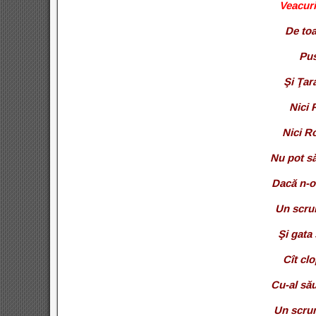
Veacuri
De toa
Pus
Şi Ţar
Nici 
Nici R
Nu pot s
Dacă n-o
Un scrum
Şi gata
Cît cl
Cu-al său
Un scrum