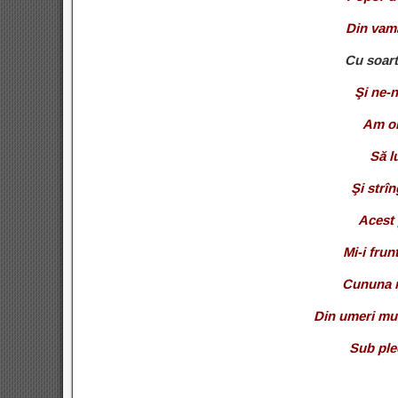
Din vamă
Cu soart
Şi ne-n
Am ob
Să l
Şi strîn
Acest 
Mi-i frun
Cununa mi
Din umeri mun
Sub ple