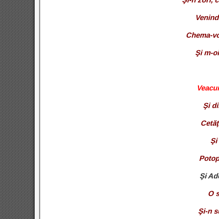
Venind 
Chema-voi
Şi m-oi
Veacuri
Şi di
Cetăţ
Şi
Potop
Şi Ad
O s
Şi-n s