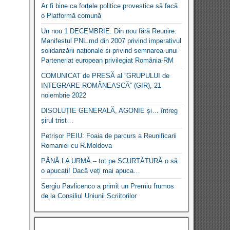
Ar fi bine ca forțele politice provestice să facă
o Platformă comună
Un nou 1 DECEMBRIE. Din nou fără Reunire.
Manifestul PNL.md din 2007 privind imperativul
solidarizării naționale si privind semnarea unui
Parteneriat european privilegiat România-RM
COMUNICAT de PRESĂ al ”GRUPULUI de
INTEGRARE ROMÂNEASCĂ” (GIR), 21
noiembrie 2022
DISOLUȚIE GENERALĂ, AGONIE și… întreg
șirul trist…
Petrișor PEIU: Foaia de parcurs a Reunificarii
Romaniei cu R.Moldova
PÂNĂ LA URMĂ – tot pe SCURTĂTURĂ o să
o apucați! Dacă veți mai apuca…
Sergiu Pavlicenco a primit un Premiu frumos
de la Consiliul Uniunii Scriitorilor