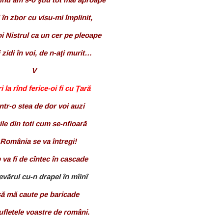
în zbor cu visu-mi împlinit,
 Nistrul ca un cer pe pleoape
 zidi în voi, de n-aţi murit…
V
 la rînd ferice-oi fi cu Țară
ntr-o stea de dor voi auzi
ile din toti cum se-nfioară
 România se va întregi!
 va fi de cîntec în cascade
evărul cu-n drapel în mîinî
ă mă caute pe baricade
ufletele voastre de români.