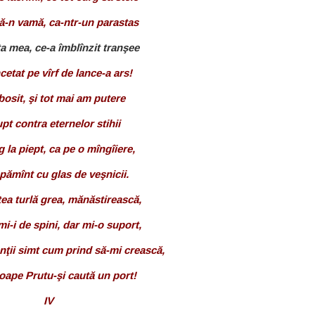
-n vamă, ca-ntr-un parastas
a mea, ce-a îmblînzit tranşee
cetat pe vîrf de lance-a ars!
osit, şi tot mai am putere
upt contra eternelor stihii
g la piept, ca pe o mîngîiere,
pămînt cu glas de veşnicii.
tea turlă grea, mănăstirească,
-i de spini, dar mi-o suport,
ţii simt cum prind să-mi crească,
oape Prutu-şi caută un port!
IV