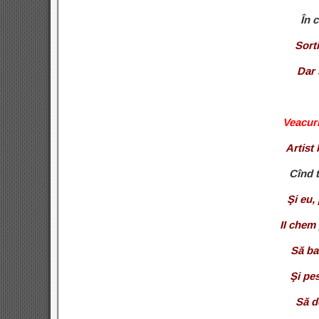
În 
Sorti
Dar 
Veacuri
Artist 
Cînd 
Şi eu,
II chem 
Să ba
Şi pes
Să d