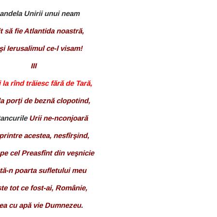
candela Unirii unui neam
t să fie Atlantida noastră,
şi Ierusalimul ce-l visam!
III
 la rînd trăiesc fără de Tară,
la porţi de beznă clopotind,
tancurile
Urii ne-nconjoară
 printre acestea, nesfîrşind,
pe cel Preasfînt din veşnicie
tă-n poarta sufletului meu
te tot ce fost-ai, Românie,
ea cu apă vie Dumnezeu.