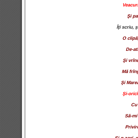
Veacuri
Şi pa
Îţi scriu,
O clipă
De-atî
Şi vrîn
Mă frîn
Şi Mare
Şi-oric
Cu 
Să-mi 
Privir
Şi-n zori, 