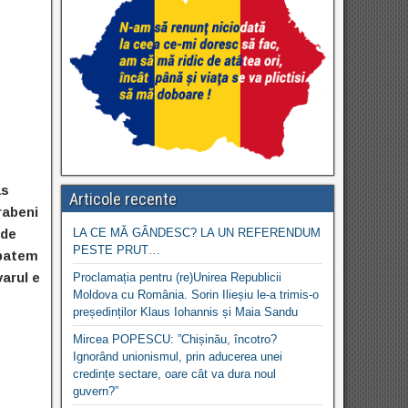
as
Articole recente
rabeni
 de
LA CE MĂ GÂNDESC? LA UN REFERENDUM
PESTE PRUT…
zbatem
arul e
Proclamația pentru (re)Unirea Republicii
Moldova cu România. Sorin Ilieșiu le-a trimis-o
președinților Klaus Iohannis și Maia Sandu
Mircea POPESCU: ”Chișinău, încotro?
Ignorând unionismul, prin aducerea unei
credințe sectare, oare cât va dura noul
guvern?”