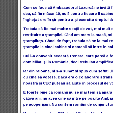
Cum se face că Ambasadorul Lazurcă ne invită fr
dea, să fie măcar 10, nu 5 pentru fiecare 5 cabin
îngheţat ore în şir pentru a-şi exercita dreptul
Trebuia să fie mai multe secţii de vot, mai multe
restituire a ştampilei. Cînd am mers la masă, mi
ştampiluţa. Când, de fapt, trebuia să ne ia mai re
ştampile la cinci cabine şi oamenii să intre în cab
Cui i-a convenit această trenare, care parcă a f
domiciliaţi şi în România, deci trebuiau amplifica
Iar din raioane, ni s-a sunat şi spus cum şefuţi „
cu cine să voteze. Dacă era o colaborare strânsă î
noastră şi CEC puteau să ajute în procesul de vot
E foarte bine că românii nu se mai tem să apară
căţiva ani, nu avea cine să intre pe poarta Amb
pe acoperişuri. Nu suntem români de conjunctur