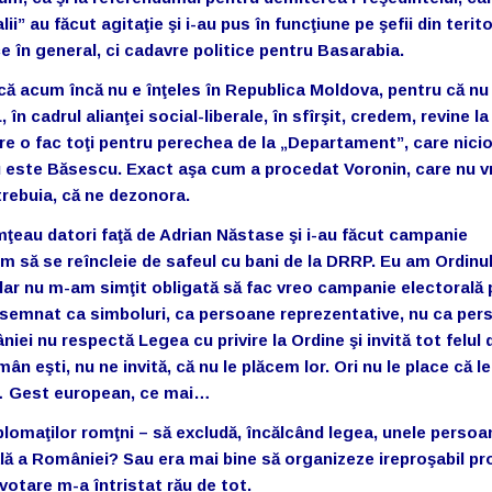
ii” au făcut agitaţie şi i-au pus în funcţiune pe şefii din terito
ce în general, ci cadavre politice pentru Basarabia.
ă acum încă nu e înţeles în Republica Moldova, pentru că nu
 cadrul alianţei social-liberale, în sfîrşit, credem, revine la
re o fac toţi pentru perechea de la „Departament”, care nici
u este Băsescu. Exact aşa cum a procedat Voronin, care nu v
trebuia, că ne dezonora.
imţeau datori faţă de Adrian Năstase şi i-au făcut campanie
um să se reîncleie de safeul cu bani de la DRRP. Eu am Ordinu
ar nu m-am simţit obligată să fac vreo campanie electorală 
 semnat ca simboluri, ca persoane reprezentative, nu ca per
ei nu respectă Legea cu privire la Ordine şi invită tot felul 
român eşti, nu ne invită, că nu le plăcem lor. Ori nu le place că 
or… Gest european, ce mai…
plomaţilor romţni – să excludă, încălcând legea, unele persoa
nală a României? Sau era mai bine să organizeze ireproşabil p
 votare m-a întristat rău de tot.