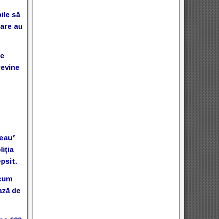
ile să
care au
de
revine
teau”
iţia
psit.
Acum
ază de