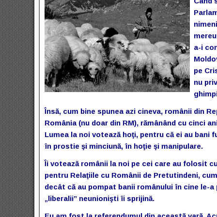
Când s
Parlam
nimeni
mereu.
a-i co
Moldov
pe Cri
nu pri
ghimpi
Însă, cum bine spunea azi cineva, românii din Rep
România (nu doar din RM), rămânând cu cinci ani 
Lumea la noi votează hoţi, pentru că ei au bani fur
în prostie şi minciună, în hoţie şi manipulare.
Îi votează românii la noi pe cei care au folosit 
pentru Relaţiile cu Românii de Pretutindeni, cum
decât că au pompat banii românului în cine le-a p
„liberalii” neunionişti îi sprijină.
Eu am fost la referendumul din această vară. Ac