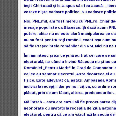
ieşit Chirtoacă şi le-a spus să stea acasă, „liberal
voteze nişte cadavre politice. Nu cadavre politi
Noi, PNL.md, am fost mereu cu PNL.ro. Chiar dac
mesaje populiste ca Băsescu. Şi dacă acum PNL, în
putere, chiar nu ne este clară manipularea pe ca
nu au fost pentru toţi românii, exact aşa cum n
să fie Preşedintele românilor din RM. Nici nu ne 
Îmi amintesc şi azi ce jenă au trăt cei care se s
electorală, iar când a învins Băsescu nu ştiau c
României „Pentru Merit” în Grad de Comandor, d
cei ce au semnat Decretul. Asta deoarece ei au
fizice. Este adevărat că, astăzi, Ambasada Români
indivizi la recepţii, dar pe noi, cîţiva, cu ordine 
plăcut, prin ce am făcut, altora, predecesoril
Mă întreb – asta era cazul să fie preocuparea di
neonorate cu invitaţii la recepţia de Ziua naţio
electoral, pentru că ce am văzut azi la secţia de