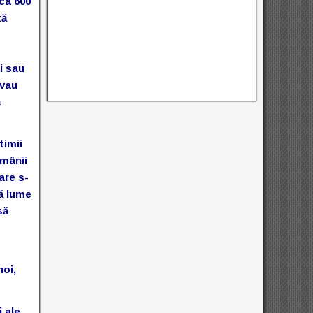
ca 600
ză
i sau
ovau
ă
timii
omânii
are s-
tă lume
să
noi,
 ale