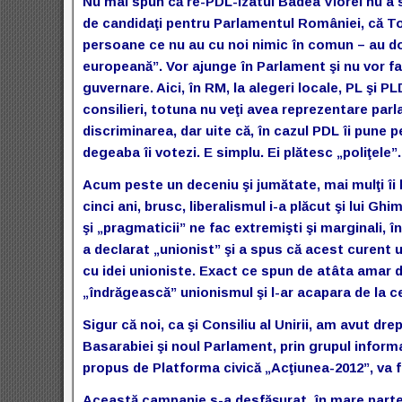
Nu mai spun că re-PDL-izatul Badea Viorel nu a 
de candidaţi pentru Parlamentul României, că To
persoane ce nu au cu noi nimic în comun – au do
europeană”. Vor ajunge în Parlament şi nu vor f
guvernare. Aici, în RM, la alegeri locale, PL şi
consilieri, totuna nu veţi avea reprezentare par
discriminarea, dar uite că, în cazul PDL îi pune
degeaba îi votezi. E simplu. Ei plătesc „poliţele”.
Acum peste un deceniu şi jumătate, mai mulţi îi lu
cinci ani, brusc, liberalismul i-a plăcut şi lui Ghimp
şi „pragmaticii” ne fac extremişti şi marginali, 
a declarat „unionist” şi a spus că acest curent 
cu idei unioniste. Exact ce spun de atâta amar 
„îndrăgească” unionismul şi l-ar acapara de la cei
Sigur că noi, ca şi Consiliu al Unirii, am avut dr
Basarabiei şi noul Parlament, prin grupul inform
propus de Platforma civică „Acţiunea-2012”, va f
Această campanie s-a desfăşurat, în mare parte,