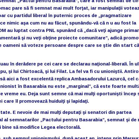
semnat „Pactul pentru Basarabia”, care a fost semnat de cir
mac pare să fi semnat mai mult forţat, iar manipulaţii votea
ar cu partidul liberal în puternic proces de „pragmatizare
ace nimic aşa cum nu au făcut, spunându-vă că n u au fost la
 PLDM au luptat contra PNL spunând că „dacă veţi ajunge primar
lamentară şi nu veţi obţine proiecte comunitare”, adică prom
 pe oameni să voteze persoane despre care se ştie din start c
au în derâdere pe cei care se declarau naţional-liberali. În ul
u, şi lui Chirtoacă, şi lui Filat. La fel va fi cu unioniştii. Antir
însă aici a fost excelentă replica Ambasadorului Lazurcă, cel c
unionist în Basarabia nu este „marginal”, că este foarte mul
de vreme eu. Deja sunt semne că mai mulţi oportunişti încep 
 care îl promovează huiduiţi şi lapidaţi.
eptate. E nevoie de mai mulţi deputaţi şi senatori din partea
al al semnatarilor „Pactului pentru Basarabia”, semnat şi de 
i bine să modifice Legea electorală.
 sub semnul unionismului, după acest an, intens prin Marşuri