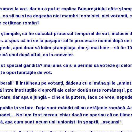
umos la vot, dar nu a putut explica Bucureştiului câte ştamp
e, ca să nu stea degeaba nici membrii comisiei, nici votanţii, 
 de cetăţean român?
 ştampile, să fie calculat procesul temporal de vot, inclusiv 
 s-a spus că mi se ia paşaportul în procesare numai după ce 
pede, apoi doar să luăm ştampiluţa, dar şi mai bine – să fie 10
ină unul după altul, ca la conveier.
ost special gândită? mai ales că s-a permis să voteze şi celor
te oportunităţile de vot.
liberali” îi întâlneau pe votanţi, dădeau cu ei mâna şi le „amin
ntre instituţiile d eprofil ale celor două state româneşti, pol
are, dar aşa e junglă – cine e la putere, face ce vrea, nepede
 public la votare. Deja sunt mândri că au cetăţenie română. 
asadei… Noi am fost mereu, chiar dacă ne speriau că ne filme
ă, aşa cum sunt acum unii unionişti în şoaptă,
„ascunşi”
.