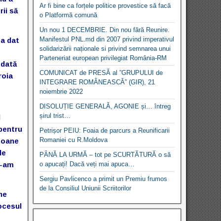
Ar fi bine ca forțele politice provestice să facă
rii să
o Platformă comună
Un nou 1 DECEMBRIE. Din nou fără Reunire.
Manifestul PNL.md din 2007 privind imperativul
 a dat
solidarizării naționale si privind semnarea unui
Parteneriat european privilegiat România-RM
odată
COMUNICAT de PRESĂ al ”GRUPULUI de
roia
INTEGRARE ROMÂNEASCĂ” (GIR), 21
noiembrie 2022
DISOLUȚIE GENERALĂ, AGONIE și… întreg
șirul trist…
l
pentru
Petrișor PEIU: Foaia de parcurs a Reunificarii
Romaniei cu R.Moldova
soane
de
PÂNĂ LA URMĂ – tot pe SCURTĂTURĂ o să
le-am
o apucați! Dacă veți mai apuca…
Sergiu Pavlicenco a primit un Premiu frumos
de la Consiliul Uniunii Scriitorilor
ne
rocesul