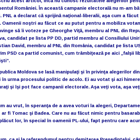
criu acest articol, încă nu cunosc rezultatele alegerilor pen
entul României. În această campanie electorală nu m-am bă
. PNL a declarat că sprijină naţional-liberalii, aşa cum a făcut
 Oamenii noştri au făcut ce au putut pentru a mobiliza votanţ
nvinge să îi voteze pe Gheorghe Viţă, membru al PNL din Rep
a, candidat pe lista PP DD, partid membru al Consiliului Unirii
stian David, membru al PNL din România, candidat pe lista US
vim PSD ca partid comunist, cum trâmbiţează pe aici „falşii lib
şti”.
ublica Moldova se lasă manipulaţi şi în privinţa alegerilor din
în urma procesului politic de acolo. Ei au votat şi azi himere
aţi şi îşi pot face campanii electorale. Aşa veţi vota, aşa veţi
cum au vrut, în speranţa de a avea voturi la alegeri, Departam
 ar fi Tomac şi Badea. Care nu au făcut nimic pentru basarab
lăcut lor, în special în oamenii PL-ului, fapt pentru care ac
um, ca şi la referendumul pentru demiterea Preşedintelui, câ