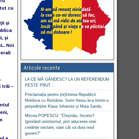
tru
tut cu
ii şi
ublica
, şi
L. Noi
erali
Articole recente
.
LA CE MĂ GÂNDESC? LA UN REFERENDUM
PESTE PRUT…
 trăi –
Proclamația pentru (re)Unirea Republicii
Moldova cu România. Sorin Ilieșiu le-a trimis-o
entul
președinților Klaus Iohannis și Maia Sandu
eni,
Mircea POPESCU: ”Chișinău, încotro?
um
Ignorând unionismul, prin aducerea unei
credințe sectare, oare cât va dura noul
guvern?”
nd a