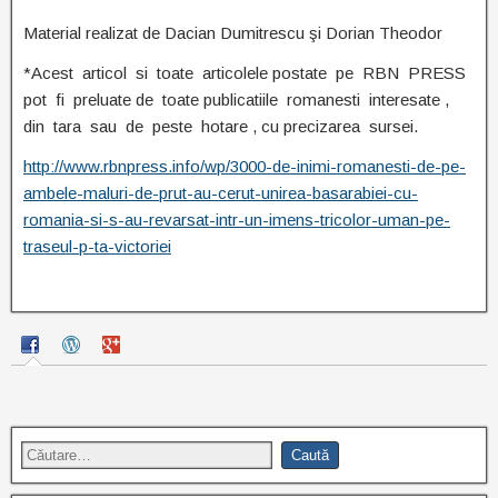
Material realizat de Dacian Dumitrescu şi Dorian Theodor
*Acest articol si toate articolele postate pe RBN PRESS
pot fi preluate de toate publicatiile romanesti interesate ,
din tara sau de peste hotare , cu precizarea sursei.
http://www.rbnpress.info/wp/3000-de-inimi-romanesti-de-pe-
ambele-maluri-de-prut-au-cerut-unirea-basarabiei-cu-
romania-si-s-au-revarsat-intr-un-imens-tricolor-uman-pe-
traseul-p-ta-victoriei