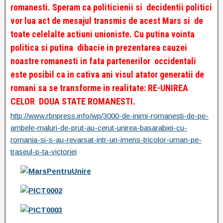
romanesti. Speram ca politicienii si decidentii politici
vor lua act de mesajul transmis de acest Mars si de
toate celelalte actiuni unioniste. Cu putina vointa
politica si putina dibacie in prezentarea cauzei
noastre romanesti in fata partenerilor occidentali
este posibil ca in cativa ani visul atator generatii de
romani sa se transforme in realitate: RE-UNIREA
CELOR DOUA STATE ROMANESTI.
http://www.rbnpress.info/wp/3000-de-inimi-romanesti-de-pe-
ambele-maluri-de-prut-au-cerut-unirea-basarabiei-cu-
romania-si-s-au-revarsat-intr-un-imens-tricolor-uman-pe-
traseul-p-ta-victoriei