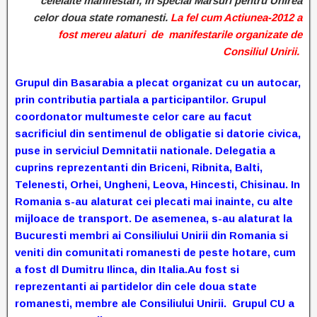
celelalte manifestari, in special Marsuri pentru Unirea
celor doua state romanes
t
i.
La fel cum Actiunea-2012 a
fost mereu alaturi de manifestarile organizate de
Consiliul Unirii.
Grupul din Basarabia a plecat organizat cu un autocar,
prin contributia partiala a participantilor. Grupul
coordonator multumeste celor care au facut
sacrificiul din sentimenul de obligatie si datorie civica,
puse in serviciul Demnitatii nationale. Delegatia a
cuprins reprezentanti din Briceni, Ribnita, Balti,
Telenesti, Orhei, Ungheni, Leova, Hincesti, Chisinau. In
Romania s-au alaturat cei plecati mai inainte, cu alte
mijloace de transport. De asemenea, s-au alaturat la
Bucuresti membri ai Consiliului Unirii din Romania si
veniti din comunitati romanesti de peste hotare, cum
a fost dl Dumitru Ilinca, din Italia.Au fost si
reprezentanti ai partidelor din cele doua state
romanesti, membre ale Consiliului Unirii. Grupul CU a