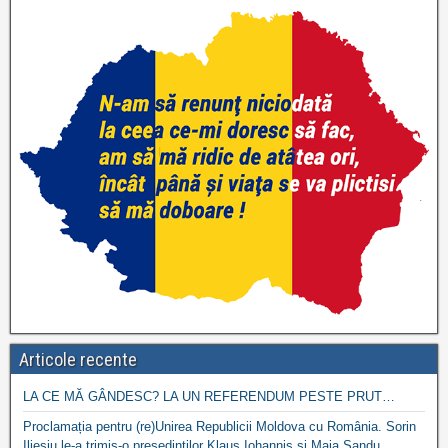
Articole recente
LA CE MĂ GÂNDESC? LA UN REFERENDUM PESTE PRUT…
Proclamația pentru (re)Unirea Republicii Moldova cu România. Sorin
Ilieșiu le-a trimis-o președinților Klaus Iohannis și Maia Sandu