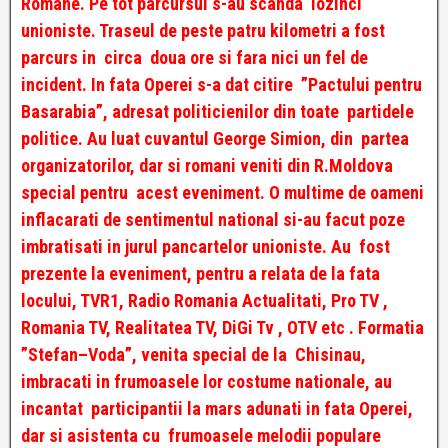
Romane. Pe tot parcursul s-au scanda lozinci
unioniste. Traseul de peste patru kilometri a fost
parcurs in circa doua ore si fara nici un fel de
incident. In fata Operei s-a dat citire ”Pactului pentru
Basarabia”, adresat politicienilor din toate partidele
politice. Au luat cuvantul George Simion, din partea
organizatorilor, dar si romani veniti din R.Moldova
special pentru acest eveniment. O multime de oameni
inflacarati de sentimentul national si-au facut poze
imbratisati in jurul pancartelor unioniste. Au fost
prezente la eveniment, pentru a relata de la fata
locului, TVR1, Radio Romania Actualitati, Pro TV ,
Romania TV, Realitatea TV, DiGi Tv , OTV etc . Formatia
”Stefan–Voda”, venita special de la Chisinau,
imbracati in frumoasele lor costume nationale, au
incantat participantii la mars adunati in fata Operei,
dar si asistenta cu frumoasele melodii populare