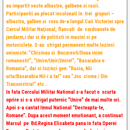
au impartit veste albastre, galbene si rosii.
Participantii au plecat incolonati în trei grupuri –
albastru, galben si rosu de-a lungul Caii Victoriei spre
Cercul Militar Naţional, flancati de cordoanele de
jandarm,i dar si de politisti in masini si pe
motociclete. S-au strigat permanent multe lozinci
unioniste: ”Chisinau si Bucuresti/Doua inimi
romanesti!”, ”Unire/Unir/Unire!”, ”Basarabia e
Romania”, dar si lozinci gen: ”Rusia, NU
uita/Basarabia NU-i a ta!” sau ”Jos cisma / Din
Transnistria!“ etc .
In fata Cercului Militar National s-a facut o scurta
oprire si s-a strigat puternic ”Unire” de mai multe ori.
Apoi s-a cantat Imnul National ”Desteapta-te,
Romane”. Dupa acest moment emotionant, a continuat
Marsul pe Bd.Regina Elisabeta pana in fata Operei