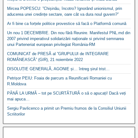
Mircea POPESCU: ”Chișinău, încotro? Ignorând unionismul, prin
aducerea unei credințe sectare, oare cât va dura noul guvern?”
Ar fi bine ca forțele politice provestice să facă o Platformă comună
Un nou 1 DECEMBRIE. Din nou fără Reunire. Manifestul PNL.md din
2007 privind imperativul solidarizării naționale si privind semnarea
unui Parteneriat european privilegiat România-RM
COMUNICAT de PRESĂ al ”GRUPULUI de INTEGRARE
ROMÂNEASCĂ” (GIR), 21 noiembrie 2022
DISOLUȚIE GENERALĂ, AGONIE și… întreg șirul trist…
Petrișor PEIU: Foaia de parcurs a Reunificarii Romaniei cu
R.Moldova
PÂNĂ LA URMĂ – tot pe SCURTĂTURĂ o să o apucați! Dacă veți
mai apuca…
Sergiu Pavlicenco a primit un Premiu frumos de la Consiliul Uniunii
Scriitorilor