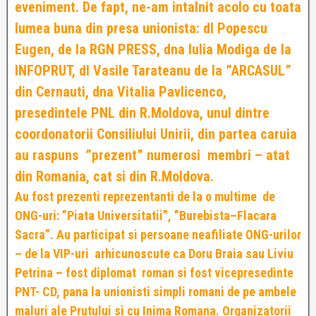
eveniment. De fapt, ne-am intalnit acolo cu toata
lumea buna din presa unionista: dl Popescu
Eugen, de la RGN PRESS, dna Iulia Modiga de la
INFOPRUT, dl Vasile Tarateanu de la ”ARCASUL”
din Cernauti, dna Vitalia Pavlicenco,
presedintele PNL din R.Moldova, unul dintre
coordonatorii Consiliului Unirii, din partea caruia
au raspuns ”prezent” numerosi membri – atat
din Romania, cat si din R.Moldova.
Au fost prezenti reprezentanti de la o multime de
ONG-uri: ”Piata Universitatii”, ”Burebista–Flacara
Sacra”. Au participat si persoane neafiliate ONG-urilor
– de la VIP-uri arhicunoscute ca Doru Braia sau Liviu
Petrina – fost diplomat roman si fost vicepresedinte
PNT- CD, pana la unionisti simpli romani de pe ambele
maluri ale Prutului si cu Inima Romana. Organizatorii