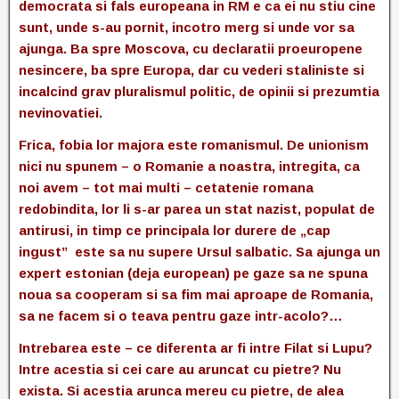
democrata si fals europeana in RM e ca ei nu stiu cine
sunt, unde s-au pornit, incotro merg si unde vor sa
ajunga. Ba spre Moscova, cu declaratii proeuropene
nesincere, ba spre Europa, dar cu vederi staliniste si
incalcind grav pluralismul politic, de opinii si prezumtia
nevinovatiei.
Frica, fobia lor majora este romanismul. De unionism
nici nu spunem – o Romanie a noastra, intregita, ca
noi avem – tot mai multi – cetatenie romana
redobindita, lor li s-ar parea un stat nazist, populat de
antirusi, in timp ce principala lor durere de „cap
ingust” este sa nu supere Ursul salbatic. Sa ajunga un
expert estonian (deja european) pe gaze sa ne spuna
noua sa cooperam si sa fim mai aproape de Romania,
sa ne facem si o teava pentru gaze intr-acolo?…
Intrebarea este – ce diferenta ar fi intre Filat si Lupu?
Intre acestia si cei care au aruncat cu pietre? Nu
exista. Si acestia arunca mereu cu pietre, de alea