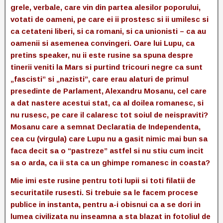
grele, verbale, care vin din partea alesilor poporului,
votati de oameni, pe care ei ii prostesc si ii umilesc si
ca cetateni liberi, si ca romani, si ca unionisti – ca au
oamenii si asemenea convingeri. Oare lui Lupu, ca
pretins speaker, nu ii este rusine sa spuna despre
tinerii veniti la Mars si purtind tricouri negre ca sunt
„fascisti” si „nazisti”, care erau alaturi de primul
presedinte de Parlament, Alexandru Mosanu, cel care
a dat nastere acestui stat, ca al doilea romanesc, si
nu rusesc, pe care il calaresc tot soiul de neispraviti?
Mosanu care a semnat Declaratia de Independenta,
cea cu (virgula) care Lupu nu a gasit nimic mai bun sa
faca decit sa o “pastreze” astfel si nu stiu cum incit
sa o arda, ca ii sta ca un ghimpe romanesc in coasta?
Mie imi este rusine pentru toti lupii si toti filatii de
securitatile rusesti. Si trebuie sa le facem procese
publice in instanta, pentru a-i obisnui ca a se dori in
lumea civilizata nu inseamna a sta blazat in fotoliul de