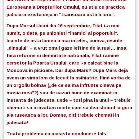
Europeana a Drepturilor Omului, nu stiu ce practica
judiciara exista deja in “tsarisoara asta a lora”.
Dupa Marsul Unirii din 16 septembrie, Filat i-a mai
numit, o data, pe unionisti “inamici ai poporului”.
Inainte de asta lumea a mai inteles, cumva, iesirile
„dinsului” – a vrut omul gaze ieftine de la rusi… Insa,
fara reforme si demnitate nationala, Filat ramine
cersetor la Poarta Ursului, care l-a calcat bine la
Moscova in picioare. Dar dupa Mars? Dupa Mars deja
avem un simptom de lecuit la psihiatrie, fiind vorba de
un orgoliu bolnav („de ce sa ma infrunte cineva pe
mosia mea”?) sau de cazuri bune de examinat in
instanta de judecata, unde – toti pina la unul – trebuie
chemati sa ii invatam minte cum sa dea slobod la gura
aia ruseasca a lor. Domne, citi trebuie chemati in
judecata!
Toata problema cu aceasta conducere fals