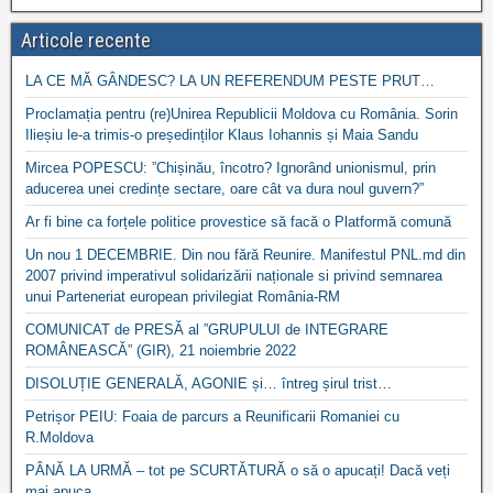
Articole recente
LA CE MĂ GÂNDESC? LA UN REFERENDUM PESTE PRUT…
Proclamația pentru (re)Unirea Republicii Moldova cu România. Sorin
Ilieșiu le-a trimis-o președinților Klaus Iohannis și Maia Sandu
Mircea POPESCU: ”Chișinău, încotro? Ignorând unionismul, prin
aducerea unei credințe sectare, oare cât va dura noul guvern?”
Ar fi bine ca forțele politice provestice să facă o Platformă comună
Un nou 1 DECEMBRIE. Din nou fără Reunire. Manifestul PNL.md din
2007 privind imperativul solidarizării naționale si privind semnarea
unui Parteneriat european privilegiat România-RM
COMUNICAT de PRESĂ al ”GRUPULUI de INTEGRARE
ROMÂNEASCĂ” (GIR), 21 noiembrie 2022
DISOLUȚIE GENERALĂ, AGONIE și… întreg șirul trist…
Petrișor PEIU: Foaia de parcurs a Reunificarii Romaniei cu
R.Moldova
PÂNĂ LA URMĂ – tot pe SCURTĂTURĂ o să o apucați! Dacă veți
mai apuca…