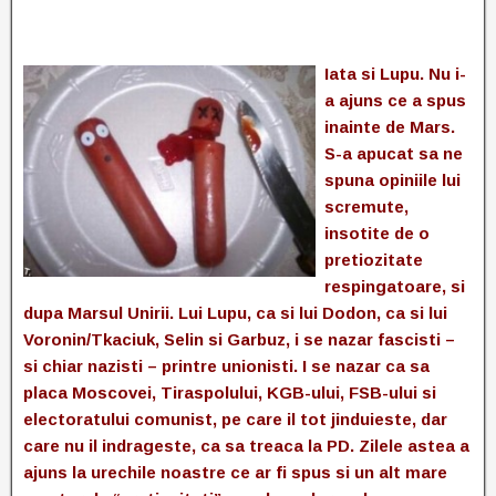
Iata si Lupu. Nu i-
a ajuns ce a spus
inainte de Mars.
S-a apucat sa ne
spuna opiniile lui
scremute,
insotite de o
pretiozitate
respingatoare, si
dupa Marsul Unirii. Lui Lupu, ca si lui Dodon, ca si lui
Voronin/Tkaciuk, Selin si Garbuz, i se nazar fascisti –
si chiar nazisti – printre unionisti. I se nazar ca sa
placa Moscovei, Tiraspolului, KGB-ului, FSB-ului si
electoratului comunist, pe care il tot jinduieste, dar
care nu il indrageste, ca sa treaca la PD. Zilele astea a
ajuns la urechile noastre ce ar fi spus si un alt mare