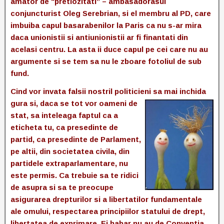
amator de “pretiozitati” – ambasadorasul
conjuncturist Oleg Serebrian, si el membru al PD, care
imbuiba capul basarabenilor la Paris ca nu s-ar mira
daca unionistii si antiunionistii ar fi finantati din
acelasi centru. La asta ii duce capul pe cei care nu au
argumente si se tem sa nu le zboare fotoliul de sub
fund.
Cind vor invata falsii nostril politicieni sa mai inchida
gura si, daca
se tot vor oameni de
stat, sa inteleaga faptul ca a
eticheta tu, ca presedinte de
partid, ca presedinte de Parlament,
pe altii, din societatea civila, din
partidele extraparlamentare, nu
este permis. Ca trebuie sa te ridici
de asupra si sa te preocupe
asigurarea drepturilor si a libertatilor fundamentale
ale omului, respectarea principiilor statului de drept,
libertatea de exprimare. Ei habar nu au de Conventia