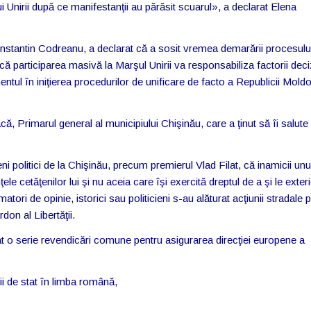
i Unirii după ce manifestanţii au părăsit scuarul», a declarat Elena
nstantin Codreanu, a declarat că a sosit vremea demarării procesulu
ă participarea masivă la Marşul Unirii va responsabiliza factorii deci
entul în iniţierea procedurilor de unificare de facto a Republicii Mold
ă, Primarul general al municipiului Chişinău, care a ţinut să îi salute
politici de la Chişinău, precum premierul Vlad Filat, că inamicii unui
 cetăţenilor lui şi nu aceia care îşi exercită dreptul de a şi le exter
ori de opinie, istorici sau politicieni s-au alăturat acţiunii stradale 
don al Libertăţii.
ntat o serie revendicări comune pentru asigurarea direcţiei europene a
ii de stat în limba română,