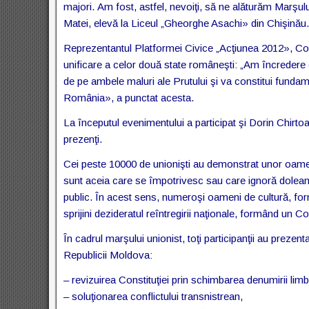
majori. Am fost, astfel, nevoiţi, să ne alăturăm Marşulu
Matei, elevă la Liceul „Gheorghe Asachi» din Chişinău.
Reprezentantul Platformei Civice „Acţiunea 2012», Co
unificare a celor două state româneşti: „Am încredere c
de pe ambele maluri ale Prutului şi va constitui fundam
România», a punctat acesta.
La începutul evenimentului a participat şi Dorin Chirtoac
prezenţi.
Cei peste 10000 de unionişti au demonstrat unor oameni 
sunt aceia care se împotrivesc sau care ignoră doleanţele
public. În acest sens, numeroşi oameni de cultură, format
sprijini dezideratul reîntregirii naţionale, formând un Cor
În cadrul marşului unionist, toţi participanţii au preze
Republicii Moldova:
– revizuirea Constituţiei prin schimbarea denumirii limb
– soluţionarea conflictului transnistrean,