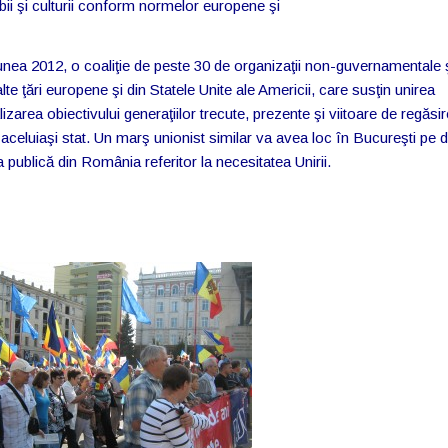
mbii şi culturii conform normelor europene şi
iunea 2012, o coaliţie de peste 30 de organizaţii non-guvernamentale 
te ţări europene şi din Statele Unite ale Americii, care susţin unirea
area obiectivului generaţiilor trecute, prezente şi viitoare de regăsir
 aceluiaşi stat. Un marş unionist similar va avea loc în Bucureşti pe 
 publică din România referitor la necesitatea Unirii.