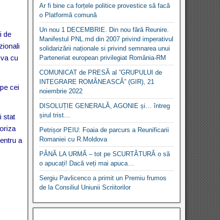
Ar fi bine ca forțele politice provestice să facă
o Platformă comună
Un nou 1 DECEMBRIE. Din nou fără Reunire.
i de
Manifestul PNL.md din 2007 privind imperativul
zionali
solidarizării naționale si privind semnarea unui
ova cu
Parteneriat european privilegiat România-RM
COMUNICAT de PRESĂ al ”GRUPULUI de
INTEGRARE ROMÂNEASCĂ” (GIR), 21
 pe cei
noiembrie 2022
DISOLUȚIE GENERALĂ, AGONIE și… întreg
șirul trist…
 stat
ioriza
Petrișor PEIU: Foaia de parcurs a Reunificarii
Romaniei cu R.Moldova
pentru a
PÂNĂ LA URMĂ – tot pe SCURTĂTURĂ o să
o apucați! Dacă veți mai apuca…
Sergiu Pavlicenco a primit un Premiu frumos
de la Consiliul Uniunii Scriitorilor