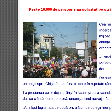
Peste 10.000 de persoane au solicitat pe str
Cea mai
încercă
mijloac
anunţă 
organiz
«Forţel
Moldove
doreau 
De asem
unionişti spre Chişinău, au fost blocate în repetate rân
La presiunea celor deja strânşi în scuar şi care scand
dar cu o întârziere de o oră, unioniştii fiind nevoiţi să
„Am fost legitimata de două ori, alături de colegii mei