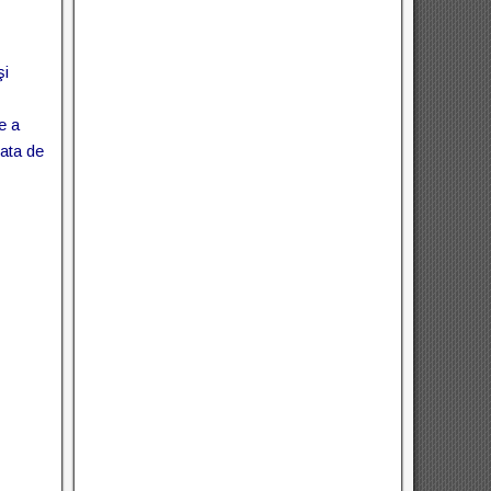
şi
e a
data de