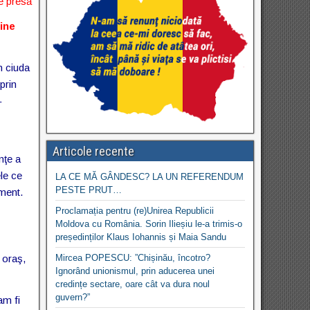
e presă
ine
n ciuda
prin
–
Articole recente
nţe a
ele ce
LA CE MĂ GÂNDESC? LA UN REFERENDUM
PESTE PRUT…
iment.
Proclamația pentru (re)Unirea Republicii
Moldova cu România. Sorin Ilieșiu le-a trimis-o
președinților Klaus Iohannis și Maia Sandu
 oraş,
Mircea POPESCU: ”Chișinău, încotro?
Ignorând unionismul, prin aducerea unei
credințe sectare, oare cât va dura noul
guvern?”
am fi