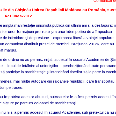
Comunicat d
ăzile din Chişinău Unirea Republicii Moldova cu România, sust
Actiunea-2012
 amplă manifestaţie unionistă publică din ultimii ani s-a desfăşurat î
rilor unor formaţiuni pro-ruse şi a unor lideri politici de a împiedica – 
e de intimidare şi de presiune – exprimarea liberă a voinţei populare 
un comunicat distribuit presei de membrii «Acţiunea 2012», care au
at marșul.
e de ordine nu au permis, iniţial, accesul în scuarul Academiei de Ştii
i – locul de întâlnire al unioniştilor – percheziţionând toate persoan
să participe la manifestaţie şi interzicând tinerilor să ia parte la even
enea, mai multe autocare din raioanele republicii, care transportau
duri pe traseu.
au împotriva acestor abuzuri, autocarelor le-a fost permis accesul în
 se alăture pe parcurs coloanei de manifestanţi.
 şi nu ni s-a permis accesul în scuarul Academiei, sub pretextul că nu 