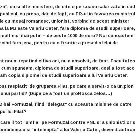
za”, ca si alte ministere, de cite o persoana salarizata in cad
ublicul, cu presa, dar, de fapt, cu PR-ul in favoarea ministru
dele cu mesaj romanesc, unionist, vorbind de acest minister
la MJ este Valeriu Cater, fara diploma de studii superioare,
ai mult nici mai putin – de peste 1000 de euro? Noi cunoastem 
cind fara jena, pentru ca o fi sotie a presedintelui de
at noua, repetind citiva ani, nu a absolvit, de fapt, Facultate
d, cum spuneam, diploma de studii superioare, desi a fost aco
am copia diplomei de studii superioare a lui Valeriu Cater.
fost rasplatit de gruparea Filat, pe care a servit-o ca un pion
ul unui partid? (Dupa ce a fost un proRosca zelos…)
e Mihai Formuzal, fiind “delegat” cu aceasta misiune de catre
u’ lui Filat?
e care il tot “umfla” pe Formuzal contra PNL si a unionistilor 
maneasca si “inteleapta” a lui Valeriu Cater, devenit antir