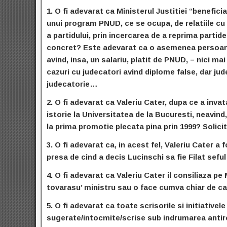
1.
O fi adevarat ca Ministerul Justitiei “beneficia
unui program PNUD, ce se ocupa, de relatiile cu p
a partidului, prin incercarea de a reprima parti
concret? Este adevarat ca o asemenea persoana 
avind, insa, un salariu, platit de PNUD, – nici m
cazuri cu judecatori avind diplome false, dar jude
judecatorie…
2.
O fi adevarat ca Valeriu Cater, dupa ce a invat
istorie la Universitatea de la Bucuresti, neavin
la prima promotie plecata pina prin 1999? Solicit
3.
O fi adevarat ca, in acest fel, Valeriu Cater a 
presa de cind a decis Lucinschi sa fie Filat sef
4.
O fi adevarat ca Valeriu Cater il consiliaza p
tovarasu’ ministru sau o face cumva chiar de cap
5.
O fi adevarat ca toate scrisorile si initiativel
sugerate/intocmite/scrise sub indrumarea antiro