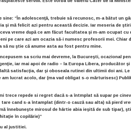
rasplateste servilii. Este vorba de Valeriu Cater de la Ministe
e sine: “În adolescenţă, trebuie să recunosc, m-a bătut un g
a şi mă felicit azi pentru această decizie. Iar meseria de ştir
la ceva vreme după ce am făcut facultatea şi m-am ocupat cu 
meni pe care azi am ocazia să-i numesc profesorii mei. Chiar 
ea să nu ştie că anume asta au fost pentru mine.
incepusem sa scriu mai devreme, la Bucureşti, ocazional pen
enţie, iar mai apoi de radio – la Europa Libera, producător şi
ă satisfacţia, dar şi oboseala rutinei din ultimii doi ani. Le
 am lucrat acolo, dar (ma vad obligat s-o mărturisesc) Publi
 imi trece repede si regret dacă s-a întmplat să supar pe cinev
e tare cand s-a întamplat (dintr-o cauză sau alta) să pierd vre
 (mă înnebuneşte mirosul de hârtie abia ieşită de sub tipar), şt
itaţie în copilărie)”
al justitiei.