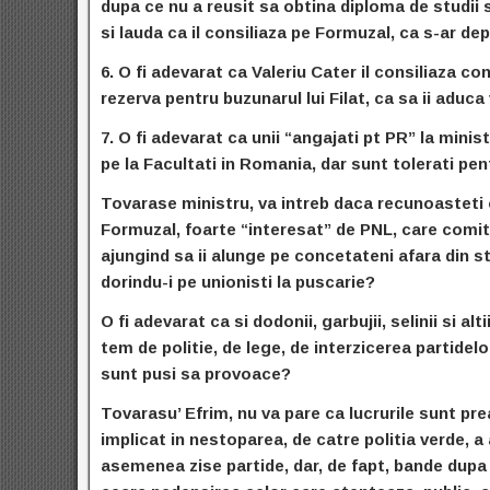
dupa ce nu a reusit sa obtina diploma de studii 
si lauda ca il consiliaza pe Formuzal, ca s-ar d
6. O fi adevarat ca Valeriu Cater il consiliaza co
rezerva pentru buzunarul lui Filat, ca sa ii aduc
7. O fi adevarat ca unii “angajati pt PR” la minis
pe la Facultati in Romania, dar sunt tolerati pe
Tovarase ministru, va intreb daca recunoasteti 
Formuzal, foarte “interesat” de PNL, care comit
ajungind sa ii alunge pe concetateni afara din st
dorindu-i pe unionisti la puscarie?
O fi adevarat ca si dodonii, garbujii, selinii si alt
tem de politie, de lege, de interzicerea partidelo
sunt pusi sa provoace?
Tovarasu’ Efrim, nu va pare ca lucrurile sunt pre
implicat in nestoparea, de catre politia verde, a 
asemenea zise partide, dar, de fapt, bande dupa