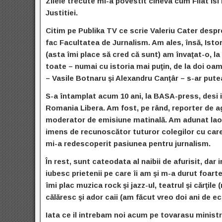
Zilele trecute mi-a povestit cineva cum Filat isi 
Justitiei.
Citim pe Publika TV ce scrie Valeriu Cater despr
fac Facultatea de Jurnalism. Am ales, însă, Istori
(asta îmi place să cred că sunt) am învaţat-o, 
toate – numai cu istoria mai puţin, de la doi oa
– Vasile Botnaru şi Alexandru Canţâr – s-ar put
S-a întamplat acum 10 ani, la BASA-press, desi 
Romania Libera. Am fost, pe rând, reporter de ag
moderator de emisiune matinală. Am adunat laolalt
imens de recunoscător tuturor colegilor cu care
mi-a redescoperit pasiunea pentru jurnalism.
În rest, sunt cateodata al naibii de afurisit, dar
iubesc prietenii pe care îi am şi m-a durut foart
îmi plac muzica rock şi jazz-ul, teatrul şi cărţile
călăresc şi ador caii (am făcut vreo doi ani de ech
Iata ce il intrebam noi acum pe tovarasu ministru 