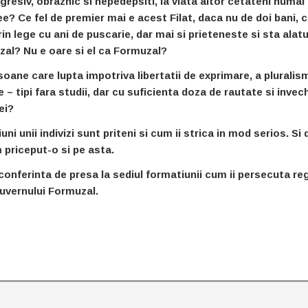
resiv, obraznic si nepedepsiti, la viata altor cetateni numai
e? Ce fel de premier mai e acest Filat, daca nu de doi bani, c
 lege cu ani de puscarie, dar mai si prieteneste si sta alatur
zal? Nu e oare si el ca Formuzal?
ane care lupta impotriva libertatii de exprimare, a pluralis
 – tipi fara studii, dar cu suficienta doza de rautate si invech
ei?
ni unii indivizi sunt priteni si cum ii strica in mod serios. Si 
priceput-o si pe asta.
 conferinta de presa la sediul formatiunii cum ii persecuta re
uvernului Formuzal.