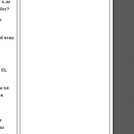
 s-ar
ilor?
e
nd erau
a EL
nu se
ca
e
nu