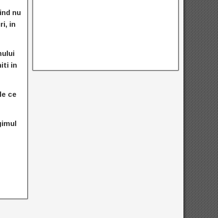
ind nu
i, in
mului
iti in
de ce
gimul