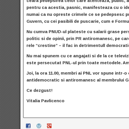
ceara pedepsirea celor care atenteaza, public, ag
pentru ca acestia, pasnic, manifesteaza cu o ide
numai ca nu opreste crimele ce se pedepsesc prin
Guvern, cu cei pasibili de puscarie, cum e Formu
Nu cumva PNUD-ul plateste cu salarii grase perso
politic si de opinii, prin PR antiromanesc, pe care
rele “crestine” – il fac in detrimentull democrati
Nu mai spunem cu ce angajati si de la ce televiziu
este persecutat PNL-ul prin toate metodele. Am 
Joi, la ora 11.00, membri ai PNL vor spune intr-o
antidemocratic si antiromanesc al membrului G
Ce dezgust!
Vitalia Pavlicenco