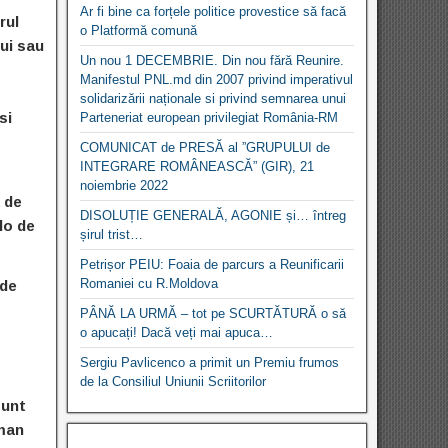
Ar fi bine ca forțele politice provestice să facă
rul
o Platformă comună
lui sau
Un nou 1 DECEMBRIE. Din nou fără Reunire.
Manifestul PNL.md din 2007 privind imperativul
solidarizării naționale si privind semnarea unui
si
Parteneriat european privilegiat România-RM
COMUNICAT de PRESĂ al ”GRUPULUI de
INTEGRARE ROMÂNEASCĂ” (GIR), 21
noiembrie 2022
a de
DISOLUȚIE GENERALĂ, AGONIE și… întreg
lo de
șirul trist…
Petrișor PEIU: Foaia de parcurs a Reunificarii
Romaniei cu R.Moldova
 de
PÂNĂ LA URMĂ – tot pe SCURTĂTURĂ o să
o apucați! Dacă veți mai apuca…
Sergiu Pavlicenco a primit un Premiu frumos
de la Consiliul Uniunii Scriitorilor
sunt
oman