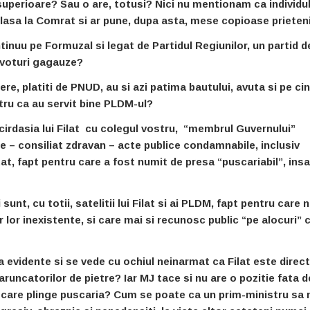
superioare? Sau o are, totusi? Nici nu mentionam ca individul
eplasa la Comrat si ar pune, dupa asta, mese copioase prieten
ntinuu pe Formuzal si legat de Partidul Regiunilor, un partid d
a voturi gagauze?
tere, platiti de PNUD, au si azi patima bautului, avuta si pe ci
ntru ca au servit bine PLDM-ul?
cirdasia lui Filat cu colegul vostru, “membrul Guvernului”
e – consiliat zdravan – acte publice condamnabile, inclusiv
at, fapt pentru care a fost numit de presa “puscariabil”, ins
ii sunt, cu totii, satelitii lui Filat si ai PLDM, fapt pentru care 
r lor inexistente, si care mai si recunosc public “pe alocuri” 
a evidente si se vede cu ochiul neinarmat ca Filat este direct
aruncatorilor de pietre? Iar MJ tace si nu are o pozitie fata d
 care plinge puscaria? Cum se poate ca un prim-ministru sa 