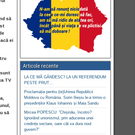
rul
ând să
ist
de
dacă ei
tru
Articole recente
 sunt
LA CE MĂ GÂNDESC? LA UN REFERENDUM
ka TV
PESTE PRUT…
Proclamația pentru (re)Unirea Republicii
Moldova cu România. Sorin Ilieșiu le-a trimis-o
a,
președinților Klaus Iohannis și Maia Sandu
unul,
iu să
Mircea POPESCU: ”Chișinău, încotro?
Ignorând unionismul, prin aducerea unei
credințe sectare, oare cât va dura noul
guvern?”