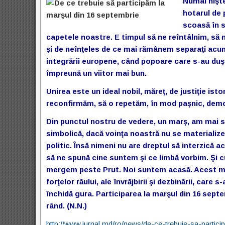
Numai nişte
hotarul de 
scoasă în s
capetele noastre. E timpul să ne reîntâlnim, să
şi de neînţeles de ce mai rămânem separaţi acum, 
integrării europene, când popoare care s-au duş
împreună un viitor mai bun.
Unirea este un ideal nobil, măreţ, de justiţie isto
reconfirmăm, să o repetăm, în mod paşnic, democra
Din punctul nostru de vedere, un marş, am mai 
simbolică, dacă voinţa noastră nu se materializea
politic. Însă nimeni nu are dreptul să interzică 
să ne spună cine suntem şi ce limbă vorbim. Şi c
mergem peste Prut. Noi suntem acasă. Acest mesa
forţelor răului, ale învrăjbirii şi dezbinării, care
închidă gura. Participarea la marşul din 16 septe
rând. (N.N.)
http://www.jurnal.md/ro/news/de-ce-trebuie-sa-partic