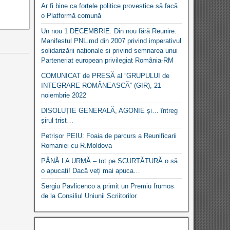
Ar fi bine ca forțele politice provestice să facă
o Platformă comună
Un nou 1 DECEMBRIE. Din nou fără Reunire.
Manifestul PNL.md din 2007 privind imperativul
solidarizării naționale si privind semnarea unui
Parteneriat european privilegiat România-RM
COMUNICAT de PRESĂ al ”GRUPULUI de
INTEGRARE ROMÂNEASCĂ” (GIR), 21
noiembrie 2022
DISOLUȚIE GENERALĂ, AGONIE și… întreg
șirul trist…
Petrișor PEIU: Foaia de parcurs a Reunificarii
Romaniei cu R.Moldova
PÂNĂ LA URMĂ – tot pe SCURTĂTURĂ o să
o apucați! Dacă veți mai apuca…
Sergiu Pavlicenco a primit un Premiu frumos
de la Consiliul Uniunii Scriitorilor