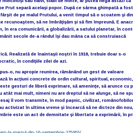
 mincinoşi sau naivi, slabi de minte, ar putea nega astăzi că
pe Prut separă acelaşi popor. După ce sârma ghimpată a fost
fârşit de pe malul Prutului, a venit timpul să o scoatem şi din
 ne recunoaştem, să ne îmbrăţişăm şi să fim împreună. E anac
în era comunicării, a globalizării, a satului planetar, în cont
mănit secole de-a rândul îşi dau mâna ca să construiască
rică. Realizată de înaintaşii noştri în 1918, trebuie doar s-o
tic, în condiţiile zilei de azi.
spus-o, nu apropie reunirea, rămânând un gest de valoare
ză în acţiuni concrete de ordin cultural, spiritual, economic,
aceste gesturi de liberă exprimare, să ameninţe, să arunce cu p
u atât mai mult, nimeni nu are dreptul să ne alunge, să ne sp
j îl vom transmite, în mod paşnic, civilizat, românofobilor
 s-au activizat în ultima vreme şi încearcă să ne dicteze din nou
mbrie este un act de demnitate şi libertate a exprimării, în p
ipam-la-marsul-din-16-septembrie-275955/