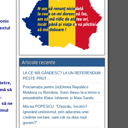
ronic
extul
Articole recente
LA CE MĂ GÂNDESC? LA UN REFERENDUM
PESTE PRUT…
ietre,
Proclamația pentru (re)Unirea Republicii
ună să
Moldova cu România. Sorin Ilieșiu le-a trimis-o
,
președinților Klaus Iohannis și Maia Sandu
, să ne
Mircea POPESCU: ”Chișinău, încotro?
rimul
Ignorând unionismul, prin aducerea unei
credințe sectare, oare cât va dura noul
guvern?”