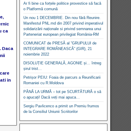
Ar fi bine ca forțele politice provestice să facă
o Platformă comună
e,
Un nou 1 DECEMBRIE. Din nou fără Reunire.
Manifestul PNL.md din 2007 privind imperativul
ernic
solidarizării naționale si privind semnarea unui
u ca
Parteneriat european privilegiat România-RM
COMUNICAT de PRESĂ al ”GRUPULUI de
i. Daca
INTEGRARE ROMÂNEASCĂ” (GIR), 21
noiembrie 2022
nii
DISOLUȚIE GENERALĂ, AGONIE și… întreg
șirul trist…
 care
Petrișor PEIU: Foaia de parcurs a Reunificarii
ati in
Romaniei cu R.Moldova
PÂNĂ LA URMĂ – tot pe SCURTĂTURĂ o să
o apucați! Dacă veți mai apuca…
Sergiu Pavlicenco a primit un Premiu frumos
de la Consiliul Uniunii Scriitorilor