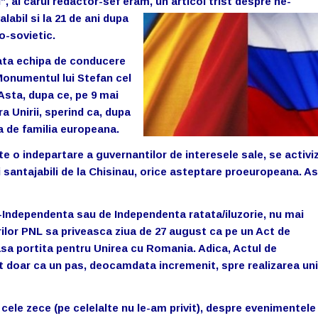
”, al carui redactor-sef eram,
un articol trist despre ne-
labil si la 21 de ani dupa
o-sovietic.
oata echipa de conducere
 Monumentul lui Stefan cel
 Asta, dupa ce, pe 9 mai
a Unirii, sperind ca, dupa
a de familia europeana.
e o indepartare a guvernantilor de interesele sale, se activi
i santajabili de la Chisinau, orice asteptare proeuropeana. A
ne-Independenta sau de Independenta ratata/iluzorie, nu mai
ilor PNL sa priveasca ziua de 27 august ca pe un Act de
asa portita pentru Unirea cu Romania. Adica, Actul de
it doar ca un pas, deocamdata incremenit, spre realizarea uni
 cele zece (pe celelalte nu le-am privit), despre evenimentele