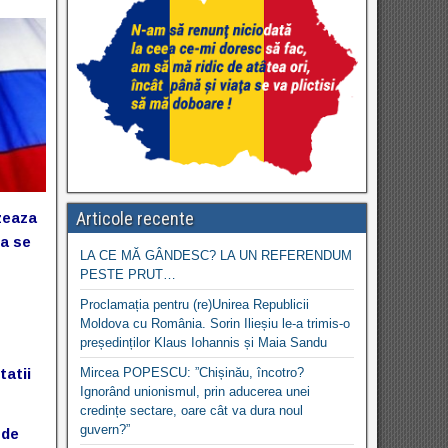
Articole recente
zeaza
sa se
LA CE MĂ GÂNDESC? LA UN REFERENDUM
PESTE PRUT…
Proclamația pentru (re)Unirea Republicii
Moldova cu România. Sorin Ilieșiu le-a trimis-o
președinților Klaus Iohannis și Maia Sandu
tatii
Mircea POPESCU: ”Chișinău, încotro?
Ignorând unionismul, prin aducerea unei
credințe sectare, oare cât va dura noul
guvern?”
 de