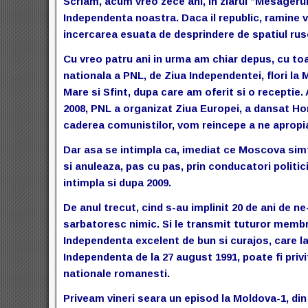
Scriam, acum vreo zece ani, in ziarul “Mesagerul
Independenta noastra. Daca il republic, ramine va
incercarea esuata de desprindere de spatiul rus
Cu vreo patru ani in urma am chiar depus, cu t
nationala a PNL, de Ziua Independentei, flori la
Mare si Sfint, dupa care am oferit si o receptie.
2008, PNL a organizat Ziua Europei, a dansat Hor
caderea comunistilor, vom reincepe a ne apropi
Dar asa se intimpla ca, imediat ce Moscova simt
si anuleaza, pas cu pas, prin conducatori politic
intimpla si dupa 2009.
De anul trecut, cind s-au implinit 20 de ani de 
sarbatoresc nimic. Si le transmit tuturor membr
Independenta excelent de bun si curajos, care l
Independenta de la 27 august 1991, poate fi priv
nationale romanesti.
Priveam vineri seara un episod la Moldova-1, din