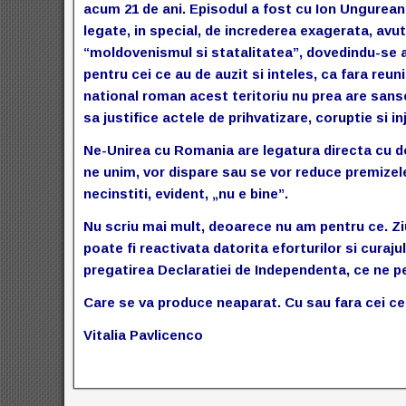
acum 21 de ani. Episodul a fost cu Ion Ungureanu
legate, in special, de increderea exagerata, avut
“moldovenismul si statalitatea”, dovedindu-se a f
pentru cei ce au de auzit si inteles, ca fara reu
national roman acest teritoriu nu prea are sans
sa justifice actele de prihvatizare, coruptie si inj
Ne-Unirea cu Romania are legatura directa cu do
ne unim, vor dispare sau se vor reduce premizel
necinstiti, evident, „nu e bine”.
Nu scriu mai mult, deoarece nu am pentru ce. Zi
poate fi reactivata datorita eforturilor si curajul
pregatirea Declaratiei de Independenta, ce ne p
Care se va produce neaparat. Cu sau fara cei ce 
Vitalia Pavlicenco