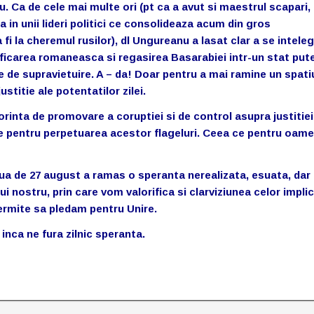
. Ca de cele mai multe ori (pt ca a avut si maestrul scapari,
a in unii lideri politici ce consolideaza acum din gros
i la cheremul rusilor), dl Ungureanu a lasat clar a se inteleg
nificarea romaneasca si regasirea Basarabiei intr-un stat put
e de supravietuire. A – da! Doar pentru a mai ramine un spati
ustitie ale potentatilor zilei.
rinta de promovare a coruptiei si de control asupra justitie
e pentru perpetuarea acestor flageluri. Ceea ce pentru oame
ua de 27 august a ramas o speranta nerealizata, esuata, dar
ui nostru, prin care vom valorifica si clarviziunea celor implic
ermite sa pledam pentru Unire.
inca ne fura zilnic speranta.