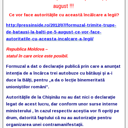
august !!!
Ce vor face autorităţile cu această încălcare a legii?
http://pressinside.ro/2012/07/formuzal-trimite-trupe-
de-batausi-la-balti-pe-5-august-ce-vor-face-
autoritatile-cu-aceasta-incalcare-a-legii/
Republica Moldova –
statul în care orice este posibil.
Formuzal a dat o declaraţie publică prin care a anunţat
intenţia de a încărca trei autobuze cu bătăuşi şi a-i
duce la Bălţi, pentru „a da o lecţie binemeritată
unioniştilor români”.
Autorităţile de la Chişinău nu au dat nici o declaraţie
legat de acest lucru, dar conform unor surse interne
ministerului , în cazul respectiv aceştia vor fi opriţi pe
drum, datorită faptului că nu au autorizaţie pentru
organizarea unei contramanifestaţii.