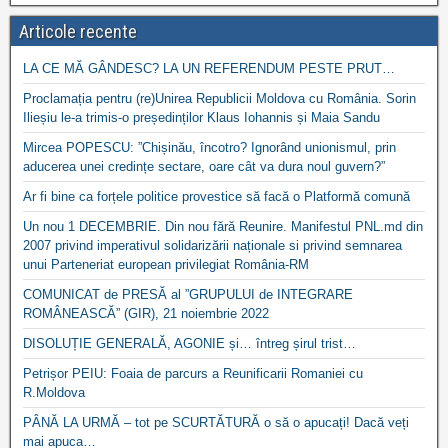
Articole recente
LA CE MĂ GÂNDESC? LA UN REFERENDUM PESTE PRUT…
Proclamația pentru (re)Unirea Republicii Moldova cu România. Sorin
Ilieșiu le-a trimis-o președinților Klaus Iohannis și Maia Sandu
Mircea POPESCU: ”Chișinău, încotro? Ignorând unionismul, prin
aducerea unei credințe sectare, oare cât va dura noul guvern?”
Ar fi bine ca forțele politice provestice să facă o Platformă comună
Un nou 1 DECEMBRIE. Din nou fără Reunire. Manifestul PNL.md din
2007 privind imperativul solidarizării naționale si privind semnarea
unui Parteneriat european privilegiat România-RM
COMUNICAT de PRESĂ al ”GRUPULUI de INTEGRARE
ROMÂNEASCĂ” (GIR), 21 noiembrie 2022
DISOLUȚIE GENERALĂ, AGONIE și… întreg șirul trist…
Petrișor PEIU: Foaia de parcurs a Reunificarii Romaniei cu
R.Moldova
PÂNĂ LA URMĂ – tot pe SCURTĂTURĂ o să o apucați! Dacă veți
mai apuca…