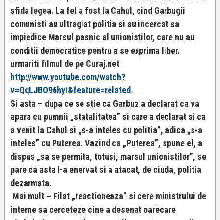
sfida legea. La fel a fost la Cahul, cind Garbugii
comunisti au ultragiat politia si au incercat sa
impiedice Marsul pasnic al unionistilor, care nu au
conditii democratice pentru a se exprima liber.
urmariti filmul de pe Curaj.net
http://www.youtube.com/watch?
v=QqLJBO96hyI&feature=related
Si asta – dupa ce se stie ca Garbuz a declarat ca va
apara cu pumnii „statalitatea” si care a declarat si ca
a venit la Cahul si „s-a inteles cu politia”, adica „s-a
inteles” cu Puterea. Vazind ca „Puterea”, spune el, a
dispus „sa se permita, totusi, marsul unionistilor”, se
pare ca asta l-a enervat si
a atacat, de ciuda, politia
dezarmata.
Mai mult – Filat „reactioneaza” si cere ministrului de
interne sa cerceteze cine a desenat oarecare