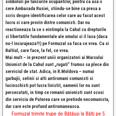
simboluri pe tancurile ocupantilor, pentru ca asa ii
cere Ambasada Rusiei, stiindu-se bine ca presa a
scris despre identificarea celor care au facut acest
lucru si care provin dintre comunisti. Dar nu
reactioneaza la ce s eintimpla la Cahul cu drepturile
si libertatile fundamentale ale omului si il lasa (daca
nu-l incurajeaza?!) pe Formuzal sa faca ce vrea. Ca si
Baltiul, care face, la fel, ce vrea.
Mai mult – in prezent uniii organizatori ai Marsului
Unionist de la Cahul sunt „rugati” frumos sa plece din
serviciul de stat. Adica, in R.Moldova – numai
garbujii, selinii si alti antiromani comunisti si
lucinschisti pot lucra linistit, oamenii lor nu sunt
persecutati, in timp ce romanii unionisti sunt scosi
din serviciu de Puterea care se pretinde necomunista,
dar care este profund antiromaneasca.
Formuzal trimite trupe de Bătăuşi la Bălţi pe 5