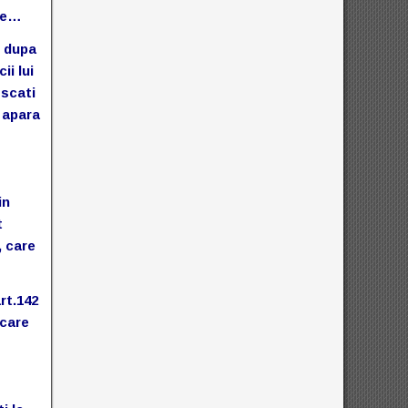
tie…
, dupa
ii lui
oscati
e apara
in
t
, care
rt.142
 care