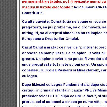
permanentă a statului, pot fi revizuite numai cu 
înscrişi în listele electorale.”
Adica unionistii-st
Constitutie.
Cu alte cuvinte, Constitutia ne spune univoc ce s
pregatesti, sa pui problema, sa o promovezi, sa 
mitinguri, sa ai dreptul nimeni sa nu te impiedice
Europeana a Drepturilor Omului.
Cazul Cahul a aratat ce nivel de “plintus” (corect: 
obosesc sa manipuleze. Ca de spionii sovietici, 
greata. Un spion sovietic nu poate fi vreodata d
unde pregateste tot niste spioni ca el. Un spio
consilierul lui Kolea Paskaru si Misa Garbuz, car
cu legea.
Dupa likbezul cu Legea Fundamentala, dupa cisti
cistigul in prima instanta in cauza “PNL vs Minist
precedentelor CEDO, dupa ce PNL a facut, si sub
prorus, cel al coloanei a cincea pe nume AIE, – a