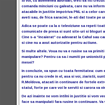
Si voi, cu asemenea abordari, vreti sa fiti crezuti
comanda minciuni cu galeata, care nu va informati
atacabile in justitie impotriva PNL si a celor 
aveti sau, de frica saraciei, le-ati dat toate pe 
Adica se poate ca la o televiziune sa repeti toat
comunicate de presa si sunt site-uri si bloguri a
Cine s-a “incaierat” cu adevarat la Cahul sau car
si cine nu a avut autorizatie pentru actiune.
Si multe altele. Voua nu va e rusine sa va primiti
manipulare? Pentru ca sa-i numiti pe unionistii pa
mesei?
In concluzie, va spun cu toata fermitatea: cum 
pentru ca nu crede in el, asa si voi, ziaristii, sun
R.Moldova, atacati in continuare de fortele extr
statul, forte pe care voi le serviti si carora va
De azi inainte ne vom intilni in justitie si vom 
face sa manipulati fara rusine in continuare. Va 