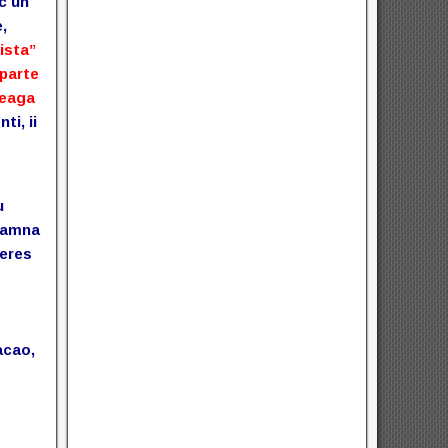
sc un
,
ista”
 parte
reaga
ti, ii
u
seamna
teres
cacao,