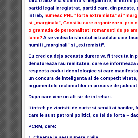
fara o aluzie la violenta si ilegalitate, le intre
partid legal inregistrat, partid care, din pacate
intreb,
numesc PNL “forta extremista” si “margin
si „marginala”, Consiliu care organizeaza, prin 
o gramada de personalitati romanesti de pe ambe
lume?
A se vedea la sfirsitul articolului cine fac
numiti „marginali” si „extremisti”.
Eu cred ca deja aceasta durere va fi trecuta in p
denatureaza rau realitatea, care se informeaza s
respecta coduri deontologice si care manifesta
un concurs de inteligenta si de competitivitate,
argumentele reclamatilor in procese de judecat
Dupa care vine un alt sir de intrebari.
Ii intreb pe ziaristii de curte si servili ai banilo
care le sunt patroni politici, ce fel de forta – 
PCRM, care:
1. Cheama la nesupunere civila.