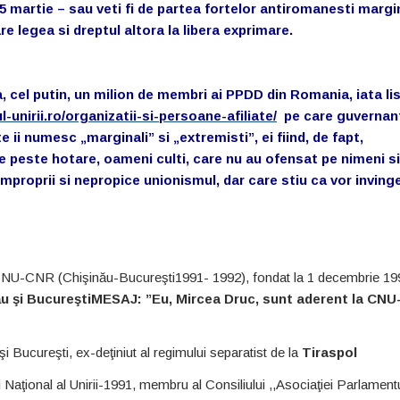
5 martie – sau veti fi de partea fortelor antiromanesti margi
re legea si dreptul altora la libera exprimare.
ga, cel putin, un milion de membri ai PPDD din Romania, iata li
l-unirii.ro/organizatii-si-persoane-afiliate/
pe care guvernant
rte ii numesc „marginali” si „extremisti”, ei fiind, de fapt,
e peste hotare, oameni culti, care nu au ofensat pe nimeni si
mproprii si nepropice unionismul, dar care stiu ca vor inving
NU-CNR (Chişinău-Bucureşti1991- 1992), fondat la 1 decembrie 19
ău şi BucureştiMESAJ: ”Eu, Mircea Druc, sunt aderent la CNU
 Bucureşti, ex-deţiniut al regimului separatist de la
Tiraspol
Naţional al Unirii-1991, membru al Consiliului ,,Asociaţiei Parlamentu