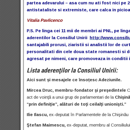
partea adevarului – asa cum nu ati fost nici pe 2
antistataliste si extremiste, care calca in picioa
Vitalia Pavlicenco
P.S. Pe linga cei 11 mii de membri ai PNL, pe lin
aderentilor la Consiliul Unirii
http://www.consiliu
santajabili prorusi, ziaristii si analistii lor de cu
personalitati din cele doua state romanesti si d
agresat pe nimeni, care promoveaza in conditii i
L
ista aderenţilor la Consiliul Uniri
i:
Aici sunt și mesajele ce însoțesc Adeziunile.
Mircea Druc, membru-fondator şi preşedintele
C
act de voinţă a unui grup de parlamentari de la
Chişin
“prin definiţie”, alături de toţi ceilalţi unionişti.”
Ilie Ilascu,
ex-deputat în Parlamentele de la Chişinău şi
Ştefan Maimescu,
ex-deputat, membru al Consiliului 