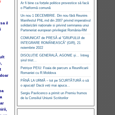
r
Ar fi bine ca forțele politice provestice să facă
o Platformă comună
Un nou 1 DECEMBRIE. Din nou fără Reunire.
Manifestul PNL.md din 2007 privind imperativul
sa il
solidarizării naționale si privind semnarea unui
i
Parteneriat european privilegiat România-RM
COMUNICAT de PRESĂ al ”GRUPULUI de
INTEGRARE ROMÂNEASCĂ” (GIR), 21
noiembrie 2022
DISOLUȚIE GENERALĂ, AGONIE și… întreg
ult
șirul trist…
,
Petrișor PEIU: Foaia de parcurs a Reunificarii
t
Romaniei cu R.Moldova
 doar
PÂNĂ LA URMĂ – tot pe SCURTĂTURĂ o să
o apucați! Dacă veți mai apuca…
pa
Sergiu Pavlicenco a primit un Premiu frumos
za
de la Consiliul Uniunii Scriitorilor
ar
rii,