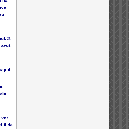
i la
ive
eu
ul. 2.
a avut
capul
uu
 din
a vor
i fi de