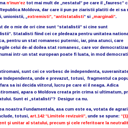
 ma
n’inun’ez
tot mai mult de „nestatul” pe care il „fauresc” c
Republica Moldova, dar care ii pun pe ziaristii platiti de ei sa
, unionistii, „
extremisti”, “antistatalisti
” si
„marginali”
.
t de o mie de ori cine sunt “statalistii” si cine sunt
istii”. Statalisti fiind cei ce pledeaza pentru unitatea nation
, pentru un stat romanesc puternic, iar, pina atunci, care
egile celui de-al doilea stat romanesc, care vor democratizar
numai intr-un stat european poate fi luata, in mod democrati
 antiromani, sunt cei ce vorbesc de independenta, suveranitate
 de Independenta, unde e prevazut, totusi, fragmentul ca popu
ara sa isi decida viitorul, lucru pe care ei il neaga.
Adica
antiromani, apara o Moldova creata prin crima si ultimatum, pr
tatului. Sunt ei „statalisti”? Desigur ca nu.
egea noastra Fundamentala, asa cum este ea, votata de agrari
nclude, totusi,
art.142 “Limitele revizuirii”,
unde se spune:
“(1)
nt şi unitar al statului, precum şi cele referitoare la neutral