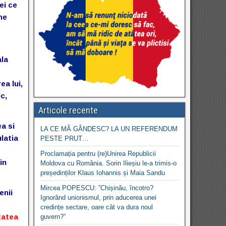
ei ce
 ne
ala
ea lui,
c,
Articole recente
a si
LA CE MĂ GÂNDESC? LA UN REFERENDUM
latia
PESTE PRUT…
Proclamația pentru (re)Unirea Republicii
in
Moldova cu România. Sorin Ilieșiu le-a trimis-o
președinților Klaus Iohannis și Maia Sandu
Mircea POPESCU: ”Chișinău, încotro?
enii
Ignorând unionismul, prin aducerea unei
credințe sectare, oare cât va dura noul
itatea
guvern?”