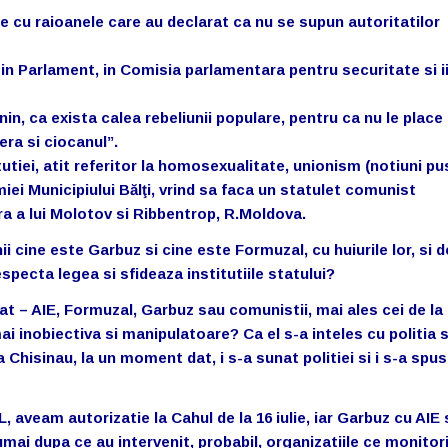
le cu raioanele care au declarat ca nu se supun autoritatilor
i, in Parlament, in Comisia parlamentara pentru securitate si i
nin, ca exista calea rebeliunii populare, pentru ca nu le place
ra si ciocanul”.
titutiei, atit referitor la homosexualitate, unionism (notiuni p
iei Municipiului Bălţi, vrind sa faca un statulet comunist
era a lui Molotov si Ribbentrop, R.Moldova.
i cine este Garbuz si cine este Formuzal, cu huiurile lor, si d
especta legea si sfideaza institutiile statului?
t – AIE, Formuzal, Garbuz sau comunistii, mai ales cei de la 
ai inobiectiva si manipulatoare? Ca el s-a inteles cu politia 
a Chisinau, la un moment dat, i s-a sunat politiei si i s-a spus
L, aveam autorizatie la Cahul de la 16 iulie, iar Garbuz cu AIE 
umai dupa ce au intervenit, probabil, organizatiile ce monitor