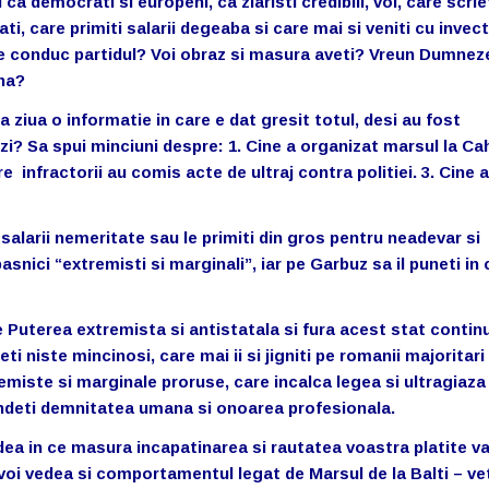
 ca democrati si europeni, ca ziaristi credibili, voi, care scriet
, care primiti salarii degeaba si care mai si veniti cu invect
care conduc partidul? Voi obraz si masura aveti? Vreun Dumnez
una?
a ziua o informatie in care e dat gresit totul, desi au fost
zi? Sa spui minciuni despre: 1. Cine a organizat marsul la Cah
e infractorii au comis acte de ultraj contra politiei. 3. Cine 
 salarii nemeritate sau le primiti din gros pentru neadevar si
snici “extremisti si marginali”, iar pe Garbuz sa il puneti in 
e Puterea extremista si antistatala si fura acest stat contin
teti niste mincinosi, care mai ii si jigniti pe romanii majoritari
emiste si marginale proruse, care incalca legea si ultragiaza
 vindeti demnitatea umana si onoarea profesionala.
vedea in ce masura incapatinarea si rautatea voastra platite v
voi vedea si comportamentul legat de Marsul de la Balti – vet