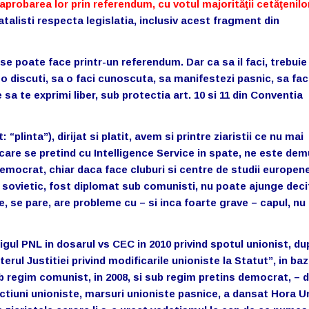
aprobarea lor prin referendum, cu votul majorităţii cetăţenilo
atalisti respecta legislatia, inclusiv acest fragment din
e poate face printr-un referendum. Dar ca sa il faci, trebuie 
o discuti, sa o faci cunoscuta, sa manifestezi pasnic, sa fac
 sa te exprimi liber, sub protectia art. 10 si 11 din Conventia
“plinta”), dirijat si platit, avem si printre ziaristii ce nu mai
care se pretind cu Intelligence Service in spate, ne este dem
emocrat, chiar daca face cluburi si centre de studii europene
n sovietic, fost diplomat sub comunisti, nu poate ajunge deci
e, se pare, are probleme cu – si inca foarte grave – capul, nu
gul PNL in dosarul vs CEC in 2010 privind spotul unionist, du
erul Justitiei privind modificarile unioniste la Statut”, in ba
 regim comunist, in 2008, si sub regim pretins democrat, – d
ctiuni unioniste, marsuri unioniste pasnice, a dansat Hora Uni