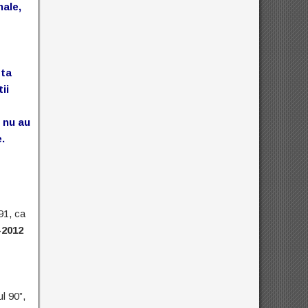
nale,
sta
ii
 nu au
e.
91, ca
-2012
l 90”,