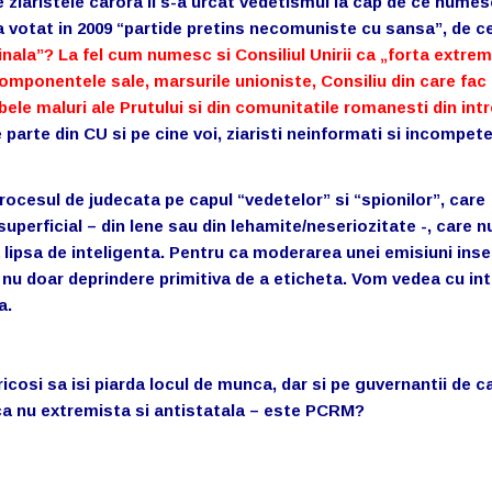
b pe ziaristele carora li s-a urcat vedetismul la cap de ce nume
, a votat in 2009 “partide pretins necomuniste cu sansa”, de ce
ala”? La fel cum numesc si Consiliul Unirii ca „forta extrem
componentele sale, marsurile unioniste, Consiliu din care fac
le maluri ale Prutului si din comunitatile romanesti din int
e parte din CU si pe cine voi, ziaristi neinformati si incompeten
rocesul de judecata pe capul “vedetelor” si “spionilor”, care
uperficial – din lene sau din lehamite/neseriozitate -, care n
 lipsa de inteligenta. Pentru ca moderarea unei emisiuni in
 nu doar deprindere primitiva de a eticheta. Vom vedea cu in
a.
r, fricosi sa isi piarda locul de munca, dar si pe guvernantii de 
daca nu extremista si antistatala – este PCRM?