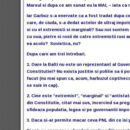
Marsul si dupa ce am sunat eu la MAI, – iata ca n
Iar Garbuz s-a enervate ca a fost tradat dupa ce
care, de ciuda, s-a dedat actelor de ultraj impotr
si cu el extremisti si marginali? Sau noi sunte
cu oua, pietre si rosii de catre extremistii rusi
ea acolo? Sovietica, nu?
Dupa care am trei intrebari.
1. Oare la Balti nu este un reprezentant al Guver
Constitutiei? Nu exista justitie si politie sa ii
facut (nu mai spun ca, acum, harbuzul copt/neco
se suie in cap).
2. Cine este “extremist”, “marginal” si “antistat
din Constitutie, citat mai sus, incercind sa pre
sfideaza populatia, legea si pe guvernantii impot
3. Daca si-ar permite macar ceva PNL din ce isi p