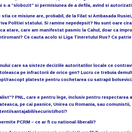
i s-a “slobozit” si permisiunea de a defila, avind si autoriza
 stia ce misiune are, probabil, de la Filat si Ambasada Rusiei
iva Politiei statului. Si ramine nepedepsit? Nu sunt oare cirac
m ca atare, care am manifestat pasmic la Cahul, doar ca impr
 antiromani? Ce cauta acolo si Liga Tineretului Rus? Ce patri
nului care sa sisteze deciziile autoritatilor locale ce contrav
 potoleasca pe infractorii de orice gen? Lucru ce trebuia demul
pt/rascopt plateste pentru cochetarea cu satrapii bolsevici
alist”? PNL, care e pentru lege, inclusiv pentru respectarea a
gateasca, pe cai pasnice, Unirea cu Romania, sau comunistii,
enti/santajabili/securisti/hoti?
ermite PCRM – ce ar fi cu national-liberalii?