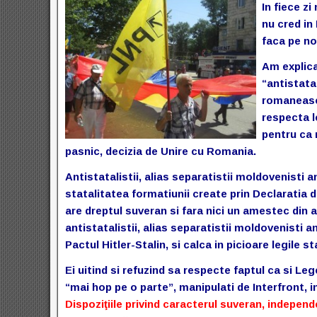
In fiece zi
nu cred in 
faca pe noi
Am explica
“antistatal
romaneasca
respecta l
pentru ca 
pasnic, decizia de Unire cu Romania.
Antistatalistii, alias separatistii moldovenisti
statalitatea formatiunii create prin Declaratia
are dreptul suveran si fara nici un amestec din af
antistatalistii, alias separatistii moldovenisti 
Pactul Hitler-Stalin, si calca in picioare legile s
Ei uitind si refuzind sa respecte faptul ca si L
“mai hop pe o parte”, manipulati de Interfront, i
Dispoziţiile privind caracterul suveran, independe