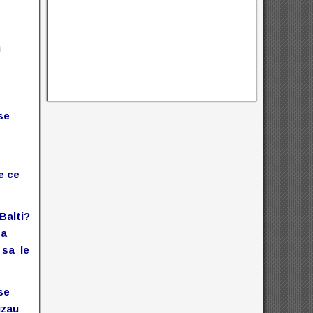
i
use
e ce
Balti?
sa
 sa le
se
izau