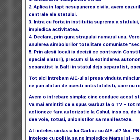
2. Aplica in fapt nesupunerea civila, avem cazuri
centrale ale statului.
3. Intra cu forta in institutia suprema a statulu
impiedica activitatea.
4. Declara, prin gura strapului numarul unu, Voro
anularea simbolurilor totalitare comuniste “sece
5. Prin alesii locali ia decizii ce contravin Cons
special alaturi), precum si la extinderea autonom
separatist la Balti in statul deja separatist, op
Tot aici intrebam AIE-ul si presa vinduta minciuni
ne pun alaturi de acesti antistatalisti, care nu r
Avem o intrebare simpla: cine conduce acest sta
Va mai amintiti ce a spus Garbuz la o TV – tot m
actioneze fara autorizatie la Cahul, insa ca, de l
dea voie, totusi, unionistilor sa manifesteze.
Ati inteles cirdasia lui Garbuz cu AIE-ul? Noi, PN
intelege cu politia sa ne impiedice Marsul si – n