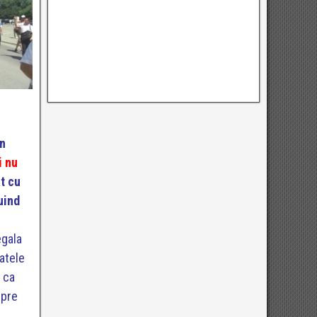
in
i nu
t cu
uind
egala
patele
u ca
spre