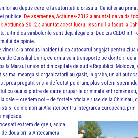
nilor au depus cerere la autoritatile orasului Cahul si au primit
iei publice.
De asemenea, Actiunea-2012 a anuntat ca va da fo
: Actiunea-2012 a anuntat acest lucru, insa nu l-a facut la Cah
a, uitind ca simbolurile sunt deja ilegale si Decizia CEDO intr-
smului de opinie.
e vineri s-a produs incidentul ca autocarul angajat pentru ziua 
a de Consiliul Unirii, ce urma sa ii transporte pe doritorii de a
ipa la Marsul unionist din capitala de sud a Republicii Moldova, 
 sa mai mearga si organizatorii au gasit, in graba, un alt autoca
ost prea pregatit si s-a defectat pe drum, plus soferii speriind
tul cu oua si pietre de catre gruparile criminale antiromanesti
la cale – credem noi – de fortele oficiale ruse de la Chisinau, 
sti si de membri ai Aliantei pentru Integrarea Europeana, prin
e mijloace.
rocesati extrem de greu, adica
t de doua ori la Antecamera