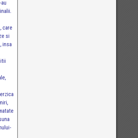
s-au
nalii.
, care
ze si
, insa
tii
le,
terzica
iri,
umatate
(suna
mului-