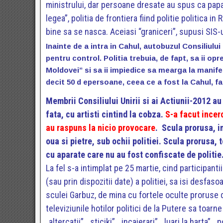
ministrului, dar persoane dresate au spus ca papa
legea”, politia de frontiera fiind politie politica i
bine sa se nasca. Aceiasi “graniceri”, supusi SIS-
Inainte de a intra in Cahul, autobuzul Consiliului 
pentru control. Politia trebuia, de fapt, sa ii opr
Moldovei” si sa ii impiedice sa mearga la manife
decit 50 d epersoane, ceea ce a fost la Cahul, f
Membrii Consiliului Unirii si ai Actiunii-2012 a
fata, cu artisti cintind la cobza.
S-a facut incer
au raspuns la nicio provocare
. Scula prorusa, i
oua si pietre, sub ochii politiei. Scula prorusa, 
cu aparate care nu au fost confiscate de politie
La fel s-a intimplat pe 25 martie, cind participanti
(sau prin dispozitii date) a politiei, sa isi desfas
sculei Garbuz, de mina cu fortele oculte proruse d
televiziunile hotilor politici de la Putere sa toar
„altercatii”, „sticiki”, „incaierari”, „luari la harta”,