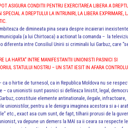
POT ASIGURA CONDITII PENTRU EXERCITAREA LIBERA A DREPT
 SPECIAL A DREPTULUI LA INTRUNIRI, LA LIBERA EXPRIMARE, 
IC.
trimbiteaza de dimineata pina seara despre incaierari inexistent
 municipala (a lui Chirtoaca) a actionat la comanda – la televizi
diferenta intre Consiliul Unirii si criminalii lui Garbuz, care “s
RE LA HARTA” INTRE MANIFESTANTII UNIONISTI PASNICI SI
TORIUL STATULUI NOSTRU – UN STAT IESIT IN AFARA CONTROLU
– ca o hirtie de turnesol, ca in Republica Moldova nu se respec
 ca unionistii sunt pasnici si defileaza linistit, legal, democra
arbuz, constituie elemente antinationale, ilegale, infractoare,
 unionistilor, pentru a le denigra imaginea acestora si a-i ara
e” etc., exact asa cum sunt, de fapt, tilharii prorusi de la guve
unionist, va depune un demers la MAI sa ii ceara sa respecte l