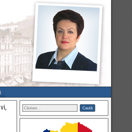
j
vi,