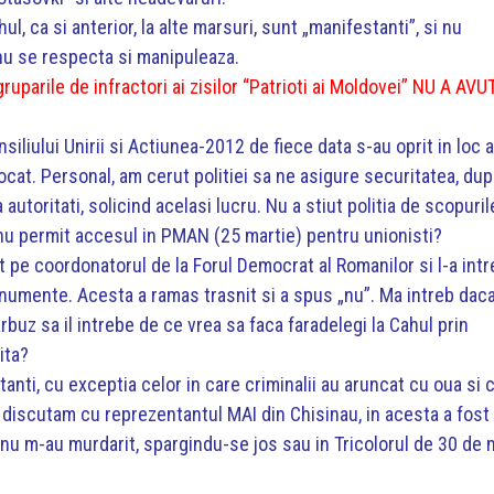
ul, ca si anterior, la alte marsuri, sunt „manifestanti”, si nu
e nu se respecta si manipuleaza.
gruparile de infractori ai zisilor “Patrioti ai Moldovei” NU A AVU
onsiliului Unirii si Actiunea-2012 de fiece data s-au oprit in loc 
cat. Personal, am cerut politiei sa ne asigure securitatea, du
autoritati, solicind acelasi lucru. Nu a stiut politia de scopuril
si nu permit accesul in PMAN (25 martie) pentru unionisti?
at pe coordonatorul de la Forul Democrat al Romanilor si l-a int
umente. Acesta a ramas trasnit si a spus „nu”. Ma intreb dac
buz sa il intrebe de ce vrea sa faca faradelegi la Cahul prin
rita?
tanti, cu exceptia celor in care criminalii au aruncat cu oua si 
nd discutam cu reprezentantul MAI din Chisinau, in acesta a fost
 nu m-au murdarit, spargindu-se jos sau in Tricolorul de 30 de 