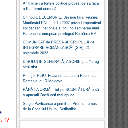
Ar fi bine ca forțele politice provestice să facă
o Platformă comună
Un nou 1 DECEMBRIE. Din nou fără Reunire.
Manifestul PNL.md din 2007 privind imperativul
solidarizării naționale si privind semnarea unui
Parteneriat european privilegiat România-RM
COMUNICAT de PRESĂ al ”GRUPULUI de
INTEGRARE ROMÂNEASCĂ” (GIR), 21
noiembrie 2022
DISOLUȚIE GENERALĂ, AGONIE și… întreg
șirul trist…
Petrișor PEIU: Foaia de parcurs a Reunificarii
Romaniei cu R.Moldova
PÂNĂ LA URMĂ – tot pe SCURTĂTURĂ o să
o apucați! Dacă veți mai apuca…
Sergiu Pavlicenco a primit un Premiu frumos
de la Consiliul Uniunii Scriitorilor
e
a TV,