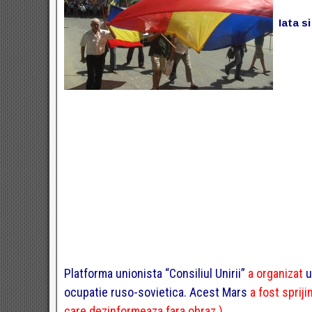
Iata si
Platforma unionista “Consiliul Unirii”
a organizat
u
ocupatie ruso-sovietica. Acest Mars
a fost spriji
care dezinformeaza fara obraz.)