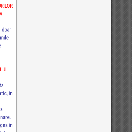
URILOR
LA
e doar
unile
e
LUI
ta
tic, in
ta
rnare.
egea in