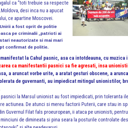
galul ca “toti trebuie sa respecte
n R.Moldova, desi inca nu a apucat
ului, ce apartine Moscovei.
Unirii a fost oprit de politie
easca pe criminalii „patrioti ai
stari neautorizate si mai mari
apt confirmat de politie.
u manifestat la Cahul pasnic, asa ca intotdeauna, cu muzica 
carea ca manifestantii pasnici sa fie
agresati, insa unionisti
nsa, a aruncat vorbe urite, a aratat gesturi obscene, a arunca
tolerata de guvernanti, au impiedicat mitingul unionistilor, br
.
i pasnici la Marsul unionist au fost impiedicati, prin toleranta il
oare actiunea. De atunci si mereu factorii Puterii, care stau in s
in Guvernul Filat fals proeuropean, ii ataca pe unionisti, pentr
ne minciuni de dimineata si pina seara la posturile controlate de
 „potasovki” si alte neadevaruri.