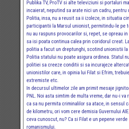
Publika TV, ProTV si alte televiziuni si portaluri m
incaierat, neputind sa arate nici un cadru, pentru c
Politia, insa, nu a reusit sa ii izoleze, in situatia
participantii la Marsul unionist, permitindu-le pe t
nu au raspuns provocarilor si, repet, se opreau in 
sa isi poata continua calea prin coridorul creat. La
politia a facut un dreptunghi, scotind unionistii 
Politia statului nu poate asigura ordinea. Statul nu
politiei sa creeze conditii si sa incurajeze alterc
unionistilor care, in opinia lui Filat si Efrim, trebu
extremiste etc.
In decursul ultimelor zile am primit mesaje jignito
PNL. Noi asta simtim de multa vreme, dar nu-i va re
ca sa nu permita criminalilor sa atace, in sensul 
de kilometru, ori vom cere demisia Guvernului AIE
ceva cunoscut, nu? Ca si Filat e un pepene verde 
romanismului.