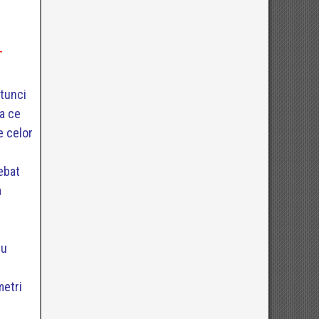
T
atunci
pa ce
e c
elor
rebat
a
cu
metri