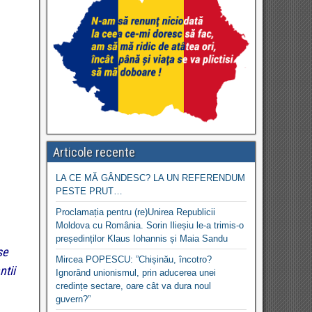
Articole recente
LA CE MĂ GÂNDESC? LA UN REFERENDUM
PESTE PRUT…
Proclamația pentru (re)Unirea Republicii
Moldova cu România. Sorin Ilieșiu le-a trimis-o
președinților Klaus Iohannis și Maia Sandu
se
Mircea POPESCU: ”Chișinău, încotro?
ntii
Ignorând unionismul, prin aducerea unei
credințe sectare, oare cât va dura noul
guvern?”