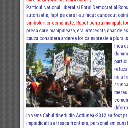
Partidul National Liberal si Forul Democrat al Roma
autorizatie, fapt pe care l-au facut cunoscut opin
simbolurilor comuniste. Repet pentru manipulatori
presa care manipuleaza, era interesata doar de ast
cauza considera arderea lor ca expresie a plurali
Inca d
duminic
partic
refuzat
nu a f
arunca
mereu 
comuni
diferit
In vama Cahul tinerii din Actiunea-2012 au fost p
impiedicati sa treaca frontiera, personal am suna