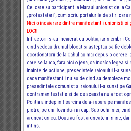
Cei care au participant la Marsul unionist de la Cah
„protestatari”, cum scriu portalurile de stiri car
Nici o incaierare dintre manifestantii unionisti si 
LOC!!!
Infractorii s-au incaierat cu politia, iar membrii C
cind vedeau drumul blocat si asteptau sa fie deblo
coordonatorii de la Cahul au mai depus o cerere la 
care se lauda, fara nici o jena, ca incalca legea 
Inainte de actiune, presedintele raionului l-a sun
daca manifestantii nu au de gind sa demoleze mon
presedintele comunist al raionului l-a sunat pe Gar
contramanifestatie si de ce aceasta nu a fost op
Politia a indeplinit sarcina de a-i apara pe manifes
pietre, pe unii lovindu-i in cap. Sub ochii mei, ci
aruncat un ou. Doua au fost aruncate in mine, dar
intins.