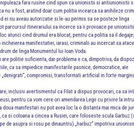
anipuleaza fara rusine cind spun ca unionistii si antiunionistii 
a nu a fost, aratind doar cum politia incearca sa anihileze crimi
 cind ei nu aveau autorizatie si le-au permis sa se posteze linga
ot parcursul itinerariului sa incerce sa ii provoace pe unionistii
loc atunci cind drumul era blocat, pentru ca politia sa il degaje
 incheierea manifestatiei, iarasi, criminalii au incercat sa atace
la drum de linga Monumentul lui Ioan Voda.
 are politie suficienta, dar problema e ca, dimpotriva, da dispozi
atiile, ca sa impiedice manifestarile pasnice, democratice, ale
ie „denigrati”, compromisi, transformati artificial in forte margina
are, inclusiv avertismentul ca Filat a dispus provocari, ca sa in
usi, pentru ca vom cere ori amendarea Legii cu privire la intrun
ca doua manifestari nu pot avea loc la o distanta mai mica de j
, ca si coloana a cincea a Rusiei, care foloseste scula Garbuz 
pe de asupra si rosu pe dinauntru) „harbuz” impotriva unionis