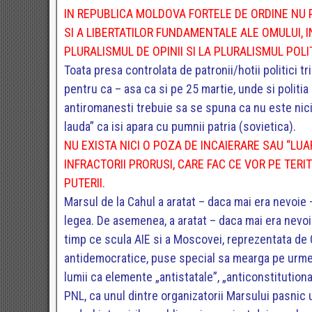
IN REPUBLICA MOLDOVA FORTELE DE ORDINE NU 
SI A LIBERTATILOR FUNDAMENTALE ALE OMULUI, IN
PLURALISMUL DE OPINII SI LA PLURALISMUL POLIT
Toata presa controlata de patronii/hotii politici 
pentru ca – asa ca si pe 25 martie, unde si politia
antiromanesti trebuie sa se spuna ca nu este nicio 
lauda” ca isi apara cu pumnii patria (sovietica).
NU EXISTA NICI O POZA DE INCAIERARE SAU “LUA
INFRACTORII PRORUSI, CARE FAC CE VOR PE TERI
PUTERII.
Marsul de la Cahul a aratat – daca mai era nevoie 
legea. De asemenea, a aratat – daca mai era nevoie –
timp ce scula AIE si a Moscovei, reprezentata de G
antidemocratice, puse special sa mearga pe urmele
lumii ca elemente „antistatale”, „anticonstitutional
PNL, ca unul dintre organizatorii Marsului pasnic 