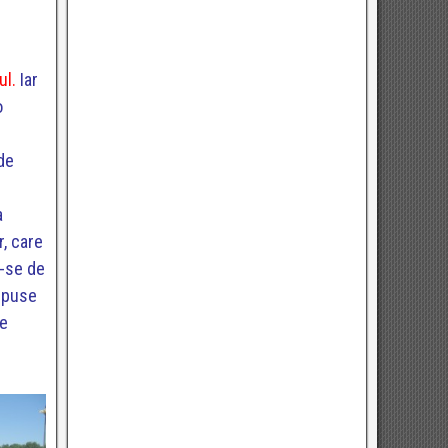
c
ul.
Iar
o
de
a
r, care
u-se de
, puse
de