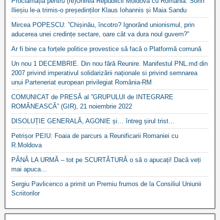
Proclamația pentru (re)Unirea Republicii Moldova cu România. Sorin
Ilieșiu le-a trimis-o președinților Klaus Iohannis și Maia Sandu
Mircea POPESCU: ”Chișinău, încotro? Ignorând unionismul, prin
aducerea unei credințe sectare, oare cât va dura noul guvern?”
Ar fi bine ca forțele politice provestice să facă o Platformă comună
Un nou 1 DECEMBRIE. Din nou fără Reunire. Manifestul PNL.md din
2007 privind imperativul solidarizării naționale si privind semnarea
unui Parteneriat european privilegiat România-RM
COMUNICAT de PRESĂ al ”GRUPULUI de INTEGRARE
ROMÂNEASCĂ” (GIR), 21 noiembrie 2022
DISOLUȚIE GENERALĂ, AGONIE și… întreg șirul trist…
Petrișor PEIU: Foaia de parcurs a Reunificarii Romaniei cu
R.Moldova
PÂNĂ LA URMĂ – tot pe SCURTĂTURĂ o să o apucați! Dacă veți
mai apuca…
Sergiu Pavlicenco a primit un Premiu frumos de la Consiliul Uniunii
Scriitorilor