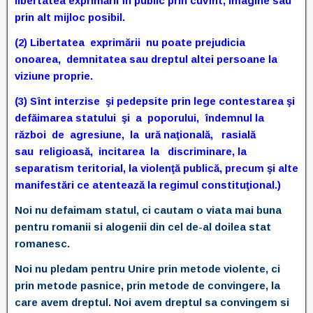
libertatea exprimării în public prin cuvînt, imagine sau
prin alt mijloc posibil.
(2) Libertatea exprimării nu poate prejudicia
onoarea, demnitatea sau dreptul altei persoane la
viziune proprie.
(3) Sînt interzise şi pedepsite prin lege contestarea şi
defăimarea statului şi a poporului, îndemnul la
război de agresiune, la ură naţională, rasială
sau religioasă, incitarea la discriminare, la
separatism teritorial, la violenţă publică, precum şi alte
manifestări ce atentează la regimul constituţional.)
Noi nu defaimam statul, ci cautam o viata mai buna
pentru romanii si alogenii din cel de-al doilea stat
romanesc.
Noi nu pledam pentru Unire prin metode violente, ci
prin metode pasnice, prin metode de convingere, la
care avem dreptul. Noi avem dreptul sa convingem si