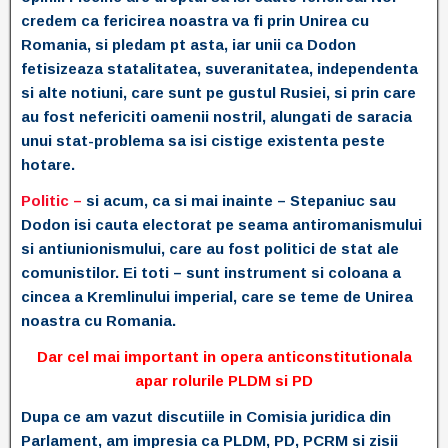
credem ca fericirea noastra va fi prin Unirea cu
Romania, si pledam pt asta, iar unii ca Dodon
fetisizeaza statalitatea, suveranitatea, independenta
si alte notiuni, care sunt pe gustul Rusiei, si prin care
au fost nefericiti oamenii nostril, alungati de saracia
unui stat-problema sa isi cistige existenta peste
hotare.
Politic –
si acum, ca si mai inainte – Stepaniuc sau
Dodon isi cauta electorat pe seama antiromanismului
si antiunionismului, care au fost politici de stat ale
comunistilor. Ei toti – sunt instrument si coloana a
cincea a Kremlinului imperial, care se teme de Unirea
noastra cu Romania.
Dar cel mai important in opera anticonstitutionala
apar rolurile PLDM si PD
Dupa ce am vazut discutiile in Comisia juridica din
Parlament, am impresia ca PLDM, PD, PCRM si zisii