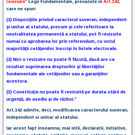
revizuirii”
Legii Fundamentale,
prevazute in
Art.142
,
care ne spun
:
(1) Dispoziţiile privind caracterul suveran, independent
şi unitar al statului, precum şi cele referitoare la
neutralitatea permanentă a statului, pot fi revizuite
numai cu aprobarea lor prin referendum, cu votul
majorităţii cetăţenilor înscrişi în listele electorale.
(2) Nici o revizuire nu poate fi făcută, dacă are ca
rezultat suprimarea drepturilor şi libertăţilor
fundamentale ale cetăţenilor sau a garanţiilor
acestora.
(3) Constituţia nu poate fi revizuită pe durata stării de
urgenţă, de asediu şi de război.”
Art.142 admite, deci, modificarea caracterului suveran,
independent si unitar al statului.
Iar acest fapt inseamna, mai intii, declaratii, initiative,