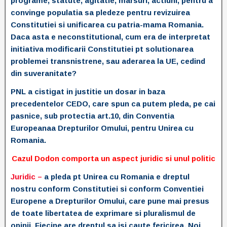
programe, statute, agitatie, marsuri, actiuni, pentru a
convinge populatia sa pledeze pentru revizuirea
Constitutiei si unificarea cu patria-mama Romania.
Daca asta e neconstitutional, cum era de interpretat
initiativa modificarii Constitutiei pt solutionarea
problemei transnistrene, sau aderarea la UE, cedind
din suveranitate?
PNL a cistigat in justitie un dosar in baza
precedentelor CEDO, care spun ca putem pleda, pe cai
pasnice, sub protectia art.10, din Conventia
Europeanaa Drepturilor Omului, pentru Unirea cu
Romania.
Cazul Dodon comporta un aspect juridic si unul politic
Juridic –
a pleda pt Unirea cu Romania e dreptul
nostru conform Constitutiei si conform Conventiei
Europene a Drepturilor Omului, care pune mai presus
de toate libertatea de exprimare si pluralismul de
opinii. Fiecine are dreptul sa isi caute fericirea. Noi