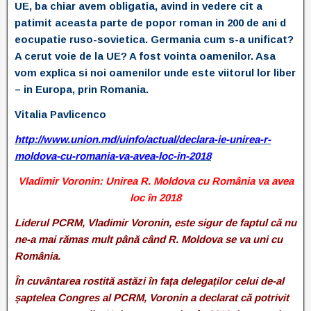
UE, ba chiar avem obligatia, avind in vedere cit a
patimit aceasta parte de popor roman in 200 de ani d
eocupatie ruso-sovietica. Germania cum s-a unificat?
A cerut voie de la UE? A fost vointa oamenilor. Asa
vom explica si noi oamenilor unde este viitorul lor liber
– in Europa, prin Romania.
Vitalia Pavlicenco
http://www.union.md/uinfo/actual/declara-ie-unirea-r-
moldova-cu-romania-va-avea-loc-in-2018
Vladimir Voronin: Unirea R. Moldova cu România va avea
loc în 2018
Liderul PCRM, Vladimir Voronin, este sigur de faptul că nu
ne-a mai rămas mult până când R. Moldova se va uni cu
România.
În cuvântarea rostită astăzi în fața delegaților celui de-al
șaptelea Congres al PCRM, Voronin a declarat că potrivit