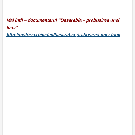
Mai intii – documentarul “Basarabia – prabusirea unei
lumi”
http://historia.ro/video/basarabia-prabusirea-unei-lumi