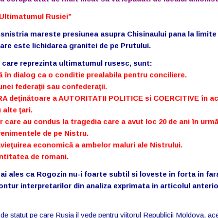
Ultimatumul Rusiei”
nsnistria mareste presiunea asupra Chisinaului pana la limite
re este lichidarea granitei de pe Prutului.
n, care reprezinta ultimatumul rusesc, sunt:
în dialog ca o conditie prealabila pentru conciliere.
nei federaţii sau confederaţii.
ARA deţinătoare a AUTORITATII POLITICE si COERCITIVE în a
alte ţari.
or care au condus la tragedia care a avut loc 20 de ani în urmă
venimentele de pe Nistru.
vieţuirea economică a ambelor maluri ale Nistrului.
entitatea de romani.
i ales ca Rogozin nu-i foarte subtil si loveste in forta in far
ntur interpretarilor din analiza exprimata in articolul anterio
a de statut pe care Rusia il vede pentru viitorul Republicii Moldova, ac