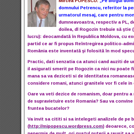
Mircea POPESCU:
„Pe blogul domn
domnului Petrencu, referitor la p
urmatorul mesaj, care pentru mom
dumneavoastra, respectiv a PL, de 
doilea, dl Rogozin trebuie să şti
lucru): deocamdată în Republica Moldova, cu exc
partid ce ar fi propus Reîntregirea politico-admi
România este inventată şi folosită în mod specul
Practic, dati senzatia ca atunci cand auziti de un
il asigurati smerit pe Rogozin ca nici nu poate f
mana sa va deziceti si de identitatea romaneasc
considere romani, atunci granitele vor fi cele in 
Oare va veti dezice de romanism, doar pentru a r
de supravietuire este Romania? Sau va convine st
fruntea bucatelor?
Va invit sa cititi si sa intelegeti analizele de 
(
http://mipopescu.wordpress.com
) deoarece, co
nepermis de mult, ori gustul puterii a reusit sa 