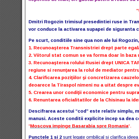
“
Dmitri Rogozin trimisul presedintiei ruse in Tra
vor conduce la activarea supapei de siguranta ca
Pe scurt, conditiile sine qua non ale lui Rogozi
1. Recunoaşterea Transnistriei drept parte egală 
2. Viitorul stat comun se va forma doar în baza u
3. Recunoaşterea rolului Rusiei drept UNICA T
regiune si renunţarea la rolul de mediator pentru 
4. Clarificarea poziţiilor şi concretizarea cauzel
deoarece la Tiraspol nimeni nu a uitat despre e
5. Crearea unor condiţii economice pentru supra
6. Renuntarea oficialitatilor de la Chisinau la id
Descifrarea acestui “cod” este relativ simplu, ma
manusi. Aceste conditii explicite incep sa dea co
“
Moscova impinge Basarabia spre Romania
“.
Punctele 1 si 2
sunt legate ombilical si clarifica idee