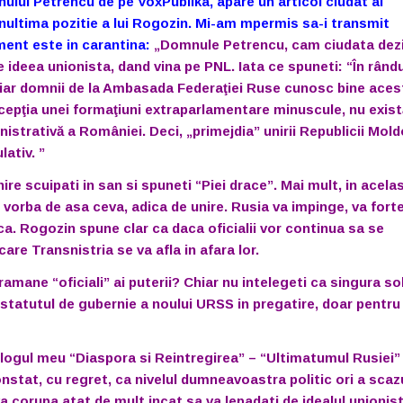
ului Petrencu de pe VoxPublika, apare un articol ciudat al
enultima pozitie a lui Rogozin. Mi-am mpermis sa-i transmit
ent este in carantina:
„
Domnule Petrencu, cam ciudata dez
ideea unionista, dand vina pe PNL. Iata ce spuneti: “În rându
e (iar domnii de la Ambasada Federaţiei Ruse cunosc bine aces
epţia unei formaţiuni extraparlamentare minuscule, nu exist
nistrativă a României. Deci, „primejdia” unirii Republicii Mol
ativ. ”
ire scuipati in san si spuneti “Piei drace”. Mai mult, in acelas
i vorba de asa ceva, adica de unire. Rusia va impinge, va fort
a. Rogozin spune clar ca daca oficialii vor continua sa se
care Transnistria se va afla in afara lor.
amane “oficiali” ai puterii?
Chiar nu intelegeti ca singura so
atutul de gubernie a noului URSS in pregatire, doar pentru a
pe blogul meu “Diaspora si Reintregirea” – “Ultimatumul Rusiei”
nstat, cu regret, ca nivelul dumneavoastra politic ori a scaz
va corupa atat de mult incat sa va lepadati de idealul unionist