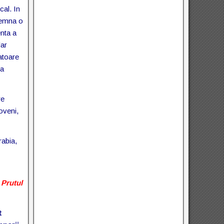
cal. In
semna o
nta a
lar
atoare
va
re
oveni,
rabia,
 Prutul
t