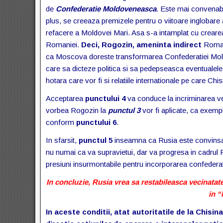
de
Confederatie Moldoveneasca
. Este mai convenabi
plus, se creeaza premizele pentru o viitoare inglobare
refacere a Moldovei Mari. Asa s-a intamplat cu creare
Romaniei.
Deci, Rogozin, ameninta indirect
Roman
ca Moscova doreste transformarea Confederatiei Moldo
care sa dicteze politica si sa pedepseasca eventualele 
hotara care vor fi si relatiile internationale pe care Chi
Acceptarea
punctului 4
va conduce la incriminarea vet
vorbea Rogozin la
punctul 3
vor fi aplicate, ca exemp
conform
punctului 6
.
In sfarsit,
punctul 5
inseamna ca Rusia este convinsa c
nu numai ca va supravietui, dar va progresa in cadrul
presiuni insurmontabile pentru incorporarea confederati
In concluzie, Rusia vrea sa restabileasca vecinatat
in “
In aceste conditii, atat autoritatile de la Chisin