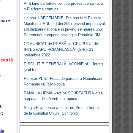
Ar fi bine ca forțele politice provestice să facă
o Platformă comună
Un nou 1 DECEMBRIE. Din nou fără Reunire.
 care
Manifestul PNL.md din 2007 privind imperativul
solidarizării naționale si privind semnarea unui
Parteneriat european privilegiat România-RM
COMUNICAT de PRESĂ al ”GRUPULUI de
INTEGRARE ROMÂNEASCĂ” (GIR), 21
noiembrie 2022
ceastă
DISOLUȚIE GENERALĂ, AGONIE și… întreg
șirul trist…
,
Petrișor PEIU: Foaia de parcurs a Reunificarii
Romaniei cu R.Moldova
PÂNĂ LA URMĂ – tot pe SCURTĂTURĂ o să
o apucați! Dacă veți mai apuca…
a
Sergiu Pavlicenco a primit un Premiu frumos
r:
de la Consiliul Uniunii Scriitorilor
ela