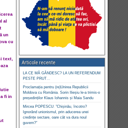
icerea
l al
t
ă un
dova cu
i text,
Articole recente
eaza
LA CE MĂ GÂNDESC? LA UN REFERENDUM
PESTE PRUT…
Proclamația pentru (re)Unirea Republicii
lutie
Moldova cu România. Sorin Ilieșiu le-a trimis-o
 fi in
președinților Klaus Iohannis și Maia Sandu
Mircea POPESCU: ”Chișinău, încotro?
Ignorând unionismul, prin aducerea unei
credințe sectare, oare cât va dura noul
ut
guvern?”
.