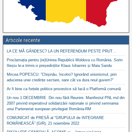
Articole recente
LA CE MĂ GÂNDESC? LA UN REFERENDUM PESTE PRUT…
Proclamația pentru (re)Unirea Republicii Moldova cu România. Sorin
Ilieșiu le-a trimis-o președinților Klaus Iohannis și Maia Sandu
Mircea POPESCU: ”Chișinău, încotro? Ignorând unionismul, prin
aducerea unei credințe sectare, oare cât va dura noul guvern?”
Ar fi bine ca forțele politice provestice să facă o Platformă comună
Un nou 1 DECEMBRIE. Din nou fără Reunire. Manifestul PNL.md din
2007 privind imperativul solidarizării naționale si privind semnarea
unui Parteneriat european privilegiat România-RM
COMUNICAT de PRESĂ al ”GRUPULUI de INTEGRARE
ROMÂNEASCĂ” (GIR), 21 noiembrie 2022