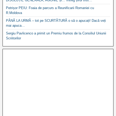
DISOLUȚIE GENERALĂ, AGONIE și… întreg șirul trist…
Petrișor PEIU: Foaia de parcurs a Reunificarii Romaniei cu
R.Moldova
PÂNĂ LA URMĂ – tot pe SCURTĂTURĂ o să o apucați! Dacă veți
mai apuca…
Sergiu Pavlicenco a primit un Premiu frumos de la Consiliul Uniunii
Scriitorilor