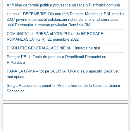
Ar fi bine ca forțele politice provestice să facă o Platformă comună
Un nou 1 DECEMBRIE. Din nou fără Reunire. Manifestul PNL.md din
2007 privind imperativul solidarizării naționale si privind semnarea
unui Parteneriat european privilegiat România-RM
COMUNICAT de PRESĂ al ”GRUPULUI de INTEGRARE
ROMÂNEASCĂ” (GIR), 21 noiembrie 2022
DISOLUȚIE GENERALĂ, AGONIE și… întreg șirul trist…
Petrișor PEIU: Foaia de parcurs a Reunificarii Romaniei cu
R.Moldova
PÂNĂ LA URMĂ – tot pe SCURTĂTURĂ o să o apucați! Dacă veți
mai apuca…
Sergiu Pavlicenco a primit un Premiu frumos de la Consiliul Uniunii
Scriitorilor