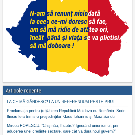
Articole recente
LA CE MĂ GÂNDESC? LA UN REFERENDUM PESTE PRUT…
Proclamația pentru (re)Unirea Republicii Moldova cu România. Sorin
Ilieșiu le-a trimis-o președinților Klaus Iohannis și Maia Sandu
Mircea POPESCU: ”Chișinău, încotro? Ignorând unionismul, prin
aducerea unei credințe sectare, oare cât va dura noul guvern?”