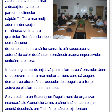
Aceasta a avut loc urmare
a discuțiilor avute pe
parcursul ultimelor
săptămîni între mai mulți
aderenți din spațiul
românesc și din afara
granițelor României la ideea
semnării unui
document
prin care să fie sensibilizată societatea și
autoritățile celor două state românești asupra imperativului
unificării acestora.
În cadrul grupului de ințiativă pentru formarea Consiliului Unirii
s-a convenit asupra mai multor acțiuni, care să asigure
demararea eficientă a procesului de coagulare a forțelor
active pe platforma unionismului.
Se va elabora un Statut și un Regulament de organizare
interioară ale Consiliului Unirii, a cărui listă de aderenți se
anunță deschisă, urmînd să se alăture toți doritorii –