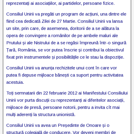
reprezentați ai asociațiilor, ai partidelor, persoane fizice.
Consiliul Unirii va pregăti un program de acțiuni, una dintre ele
fiind cea dedicată Zilei de 27 Martie. Consiliul Unirii va lansa
un site, prin care, de asemenea, doritorii de a se alătura la
opera de convingere a românilor de pe ambele maluri ale
Prutului și ale Nistrului de a se regăsi împreună într-o singură
Țară, România, se vor putea înscrie și contribui la obiectivul
fixat prin instrumentele și posibilitățile ce le stau la dispoziție.
Consiliul Unirii va anunța rechizitele unui cont în care vor
putea fi depuse mijloace bănești ca suport pentru activitatea
acestuia.
Toți semnatarii din 22 februarie 2012 ai Manifestului Consiliului
Unirii vor purta discuții cu reprezentanți ai diferitelor asociații,
mijloace de presă, persoane notorii, pentru a invita cît mai
mulți aderenți la structura unionistă.
Consiliul Unirii va avea un Președinte de Onoare și o
structură colegială de conducere. Vor deveni membri de