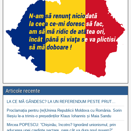
Articole recente
LA CE MĂ GÂNDESC? LA UN REFERENDUM PESTE PRUT…
Proclamația pentru (re)Unirea Republicii Moldova cu România. Sorin
Ilieșiu le-a trimis-o președinților Klaus Iohannis și Maia Sandu
Mircea POPESCU: ”Chișinău, încotro? Ignorând unionismul, prin
aducerea unei credințe sectare, oare cât va dura noul guvern?”