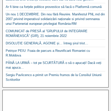
Ar fi bine ca forțele politice provestice să facă o Platformă comună
Un nou 1 DECEMBRIE. Din nou fără Reunire. Manifestul PNL.md din
2007 privind imperativul solidarizării naționale si privind semnarea
unui Parteneriat european privilegiat România-RM
COMUNICAT de PRESĂ al ”GRUPULUI de INTEGRARE
ROMÂNEASCĂ” (GIR), 21 noiembrie 2022
DISOLUȚIE GENERALĂ, AGONIE și… întreg șirul trist…
Petrișor PEIU: Foaia de parcurs a Reunificarii Romaniei cu
R.Moldova
PÂNĂ LA URMĂ – tot pe SCURTĂTURĂ o să o apucați! Dacă veți
mai apuca…
Sergiu Pavlicenco a primit un Premiu frumos de la Consiliul Uniunii
Scriitorilor