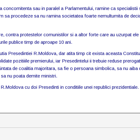
a concomitenta sau in paralel a Parlamentului, ramine ca specialistii
m sa procedeze sa nu ramina societatea foarte nemultumita de decid
e, contra protestelor comunistilor si a altor forte care au uzurpat ele
rile publice timp de aproape 10 ani.
utia Presedintiei R.Moldova, dar atita timp cit exista aceasta Constitu
lidate pozitiiile premierului, iar Presedintelui ii trebuie reduse prerogat
ata de coalitia majoritara, sa fie o persoana simbolica, sa nu aiba d
ne, sa nu poata demite ministri.
.Moldova cu doi Presedinti in conditiile unei republici prezidentiale. 