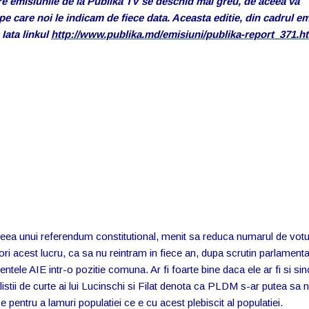
pre emisiunile de la Publika TV se deschid mai greu, de aceea va
pe care noi le indicam de fiece data. Aceasta editie, din cadrul em
 Iata linkul
http://www.publika.md/emisiuni/publika-report_371.h
deea unui referendum constitutional, menit sa reduca numarul de votur
ori acest lucru, ca sa nu reintram in fiece an, dupa scrutin parlamentar
tele AIE intr-o pozitie comuna. Ar fi foarte bine daca ele ar fi si si
tii de curte ai lui Lucinschi si Filat denota ca PLDM s-ar putea sa n
 pentru a lamuri populatiei ce e cu acest plebiscit al populatiei.