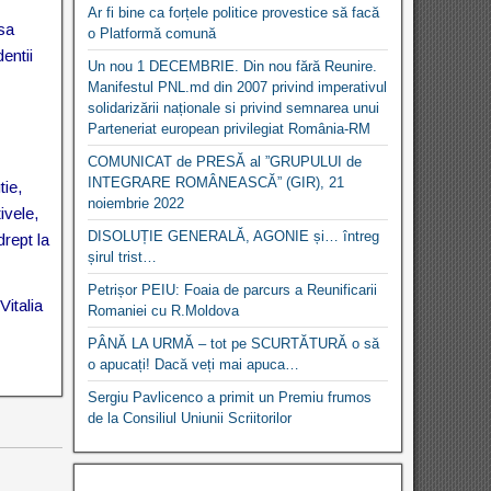
Ar fi bine ca forțele politice provestice să facă
 sa
o Platformă comună
entii
Un nou 1 DECEMBRIE. Din nou fără Reunire.
Manifestul PNL.md din 2007 privind imperativul
solidarizării naționale si privind semnarea unui
Parteneriat european privilegiat România-RM
COMUNICAT de PRESĂ al ”GRUPULUI de
INTEGRARE ROMÂNEASCĂ” (GIR), 21
tie,
noiembrie 2022
ivele,
DISOLUȚIE GENERALĂ, AGONIE și… întreg
rept la
șirul trist…
Petrișor PEIU: Foaia de parcurs a Reunificarii
Vitalia
Romaniei cu R.Moldova
PÂNĂ LA URMĂ – tot pe SCURTĂTURĂ o să
o apucați! Dacă veți mai apuca…
Sergiu Pavlicenco a primit un Premiu frumos
de la Consiliul Uniunii Scriitorilor