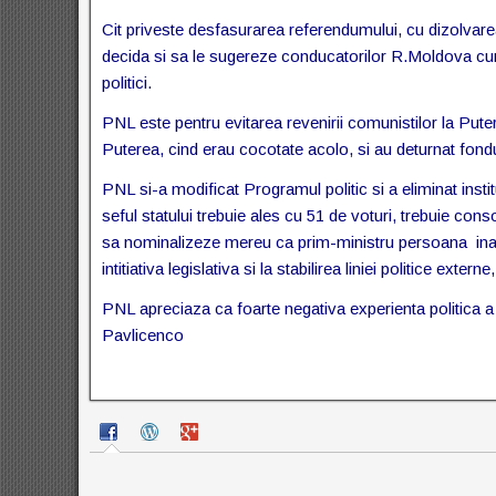
Cit priveste desfasurarea referendumului, cu dizolvare
decida si sa le sugereze conducatorilor R.Moldova cu
politici.
PNL este pentru evitarea revenirii comunistilor la Puter
Puterea, cind erau cocotate acolo, si au deturnat fondu
PNL si-a modificat Programul politic si a eliminat instit
seful statului trebuie ales cu 51 de voturi, trebuie conso
sa nominalizeze mereu ca prim-ministru persoana inaint
intitiativa legislativa si la stabilirea liniei politice exter
PNL apreciaza ca foarte negativa experienta politica a R
Pavlicenco