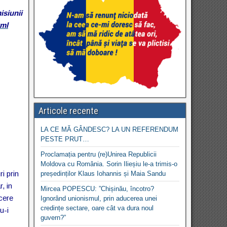
isiunii
tml
Articole recente
LA CE MĂ GÂNDESC? LA UN REFERENDUM
PESTE PRUT…
Proclamația pentru (re)Unirea Republicii
Moldova cu România. Sorin Ilieșiu le-a trimis-o
i prin
președinților Klaus Iohannis și Maia Sandu
, in
Mircea POPESCU: ”Chișinău, încotro?
ncere
Ignorând unionismul, prin aducerea unei
credințe sectare, oare cât va dura noul
u-i
guvern?”