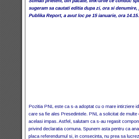
Stimati prieteni, din pacate, link-urile ce conduc s
sugeram sa cautati editia dupa zi, ora si denumire, 
Publika Report
,
a avut loc pe 15 ianuarie, ora 14.15.
Pozitia PNL este ca s-a adoptat cu o mare intirziere i
care sa fie ales Presedintele. PNL a solicitat de multe 
acelasi impas. Astfel, salutam ca s-au regasit componen
privind declaratia comuna. Spunem asta pentru ca analis
placa referendumul si, in consecinta, nu prea sa lucreze