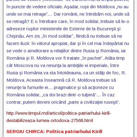
în puncte de vedere oficiale. Aşadar, ruşii din Moldova „nu au
unde se mai retrage”… Dar românii, ne întrebăm noi, unde să
se retragă? E o întrebare care, în mod solidar, trebuie să le-o
adreseze ruşilor ministerele de Externe de la Bucureşti şi
Chişinău. Am zis „în mod solidar”, fiindcă nu trebuie să ne
facem iluzii: în viitorul apropiat, dar şi în cel mai îndepărtat nu
se vede o ameliorare a relaţiilor dintre Rusia şi România, iar
România şi R. Moldova vor fi tratate „în pachet”. Atâta timp
cât Moscova nu va renunţa la ambiţiile ei imperiale, între
Rusia şi România va sta întotdeauna, ca un stâlp de foc, R.
Moldova. Aceasta înseamnă că R. Moldova trebuie să
renunţe la fumurile ei… pragmatice şi să acţioneze cu
România solidar, „ca doi brazi dintr-o tulpină”… În caz
contrar, putem deveni oricând „parte a civilizaţiei ruseşti”.
http://www.timpul.md/articol/politica-patriarhului-kirill-
destabilizeaza-lumea-ortodoxa-27568.html
SERGIU CHIRCA: Politica patriarhului Kirill