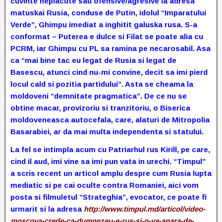
cuvinte neplacute sau ofensive/agresive la adresa
matuskai Rusia, conduse de Putin, idolul “Imparatului
Verde”, Ghimpu imediat a inghitit galuska rusa. S-a
conformat – Puterea e dulce si Filat se poate alia cu
PCRM, iar Ghimpu cu PL sa ramina pe necarosabil. Asa
ca “mai bine tac eu legat de Rusia si legat de
Basescu, atunci cind nu-mi convine, decit sa imi pierd
locul cald si pozitia partidului”. Asta se cheama la
moldoveni “demnitate pragmatica”. De ce nu se
obtine macar, provizoriu si tranzitoriu, o Biserica
moldoveneasca autocefala, care, alaturi de Mitropolia
Basarabiei, ar da mai multa independenta si statului.
La fel se intimpla acum cu Patriarhul rus Kirill, pe care,
cind il aud, imi vine sa imi pun vata in urechi. “Timpul”
a scris recent un articol amplu despre cum Rusia lupta
mediatic si pe cai oculte contra Romaniei, aici vom
posta si filmuletul “Strateghia”, evocator, ce poate fi
urmarit si la adresa
http://www.timpul.md/articol/video-
moscova-crede-ca-dumnezeu-e-rus-si-o-va-apara-de-