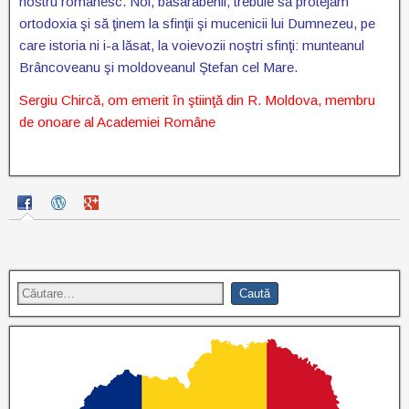
nostru românesc. Noi, basarabenii, trebuie să protejăm
ortodoxia şi să ţinem la sfinţii şi mucenicii lui Dumnezeu, pe
care istoria ni i-a lăsat, la voievozii noştri sfinţi: munteanul
Brâncoveanu şi moldoveanul Ştefan cel Mare.
Sergiu Chircă, om emerit în ştiinţă din R. Moldova, membru
de onoare al Academiei Române