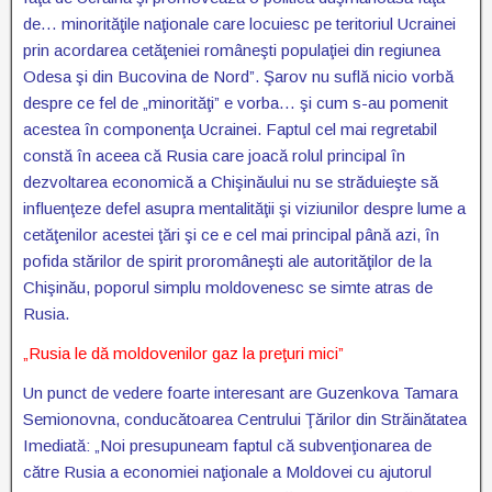
de… minorităţile naţionale care locuiesc pe teritoriul Ucrainei
prin acordarea cetăţeniei româneşti populaţiei din regiunea
Odesa şi din Bucovina de Nord”. Şarov nu suflă nicio vorbă
despre ce fel de „minorităţi” e vorba… şi cum s-au pomenit
acestea în componenţa Ucrainei. Faptul cel mai regretabil
constă în aceea că Rusia care joacă rolul principal în
dezvoltarea economică a Chişinăului nu se străduieşte să
influenţeze defel asupra mentalităţii şi viziunilor despre lume a
cetăţenilor acestei ţări şi ce e cel mai principal până azi, în
pofida stărilor de spirit proromâneşti ale autorităţilor de la
Chişinău, poporul simplu moldovenesc se simte atras de
Rusia.
„Rusia le dă moldovenilor gaz la preţuri mici”
Un punct de vedere foarte interesant are Guzenkova Tamara
Semionovna, conducătoarea Centrului Ţărilor din Străinătatea
Imediată: „Noi presupuneam faptul că subvenţionarea de
către Rusia a economiei naţionale a Moldovei cu ajutorul