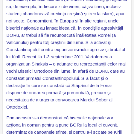
sa, de exemplu, în fiecare zi de vineri, câţiva tineri, inclusiv
studenţi abandonează credinţa creştină şi trec la islam), apar
noi secte. Concomitent, în Europa şi în alte regiuni, unele
biserici naţionale au lansat ideea că, în condiţiile agresivităţii
BORu, ar trebui să fie recunoscută întâietatea Romei (a
Vaticanului) pentru toţi creştinii din lume. S-a activat şi
Constantinopolul contra expansionismului agresiv şi brutal al
lui Kirill. Recent, la 1-3 septembrie 2011, Vartolomeu a
organizat un Sinaksis – o adunare cu reprezentanţii celor mai
vechi Biserici Ortodoxe din lume, în afară de BORu, care au
constatat primatul Constantinopolului. S-a făcut şi o
declaraţie în care se constată că Stăpânul de la Fonar
dispune de onoarea primară şi primordială, precum şi
necesitatea de a urgenta convocarea Marelui Sobor al
Ortodoxiei.
Prin aceasta s-a demonstrat că bisericile naţionale vor
acţiona în comun pentru a pune BORu la locul ei cuvenit,
determinat de canoanele sfinte, şi pentru a-l scoate pe Kirill