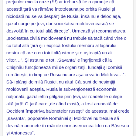
preţurilor mici la gaze (!!!) ar trebui să fie o garanţie că
această ţară va rămâne întotdeauna pe orbita Rusiei şi
niciodată nu se va despărţi de Rusia, însă nu e deloc aşa,
gazul curge pe ţevi, dar societatea moldovenească se
dezvoltă în cu totul altă direcţie”. Urmează şi recomandarea:
„societatea civilă moldoveană nu trebuie să tacă când vine o
cu totul altă ţară şi-i explică fostului membru al lagărului
nostru că are o cu totul altă istorie şi o aşteaptă un alt
viitor…”. Şi asta nu e tot. „Savanta” e îngrijorată că la
Chişinău funcţionează mii de organizaţii, fundaţii şi comisii
româneşti, în timp ce Rusia nu are aşa ceva în Moldova…”.
Să-i plângi de milă Rusiei, nu alta! Cât sunt de nesimţiţi
moldovenii aceştia, Rusia le subvenţionează economia
naţională, gazul ieftin gâlgâie prin ţevi, iar roadele le culege
altă ţară! O ţară care „de când există, a fost aruncată de
Occident împotriva baionetelor ruseşti” de aceasta, mai crede
„savanta”, popoarele României şi Moldovei nu trebuie să
devină marionete în mâinile unor asemenea lideri ca Băsescu
şi Antonescu”.