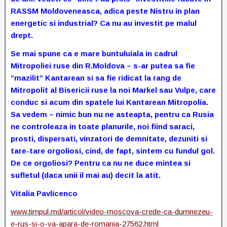
RASSM Moldoveneasca, adica peste Nistru in plan
energetic si industrial? Ca nu au investit pe malul
drept.
Se mai spune ca e mare buntuluiala in cadrul
Mitropoliei ruse din R.Moldova – s-ar putea sa fie
“mazilit” Kantarean si sa fie ridicat la rang de
Mitropolit al Bisericii ruse la noi Markel sau Vulpe, care
conduc si acum din spatele lui Kantarean Mitropolia.
Sa vedem – nimic bun nu ne asteapta, pentru ca Rusia
ne controleaza in toate planurile, noi fiind saraci,
prosti, dispersati, vinzatori de demnitate, dezuniti si
tare-tare orgoliosi, cind, de fapt, sintem cu fundul gol.
De ce orgoliosi? Pentru ca nu ne duce mintea si
sufletul (daca unii il mai au) decit la atit.
Vitalia Pavlicenco
www.timpul.md/articol/video-moscova-crede-ca-dumnezeu-
e-rus-si-o-va-apara-de-romania-27562.html