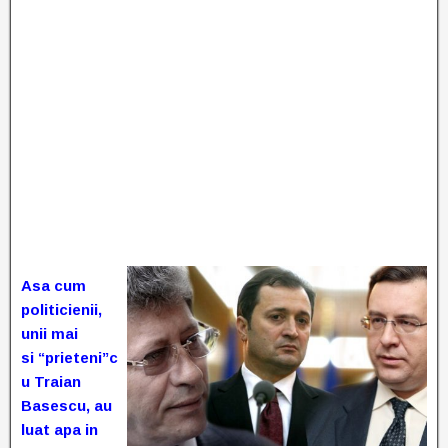
Asa cum
politicienii,
unii mai
si
“prieteni”c
u Traian
Basescu, au
luat apa in