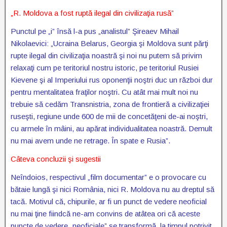
„R. Moldova a fost ruptă ilegal din civilizaţia rusă”
Punctul pe „i” însă l-a pus „analistul” Şireaev Mihail
Nikolaevici: „Ucraina Belarus, Georgia şi Moldova sunt părţi
rupte ilegal din civilizaţia noastră şi noi nu putem să privim
relaxaţi cum pe teritoriul nostru istoric, pe teritoriul Rusiei
Kievene şi al Imperiului rus oponenţii noştri duc un război dur
pentru mentalitatea fraţilor noştri. Cu atât mai mult noi nu
trebuie să cedăm Transnistria, zona de frontieră a civilizaţiei
ruseşti, regiune unde 600 de mii de concetăţeni de-ai noştri,
cu armele în mâini, au apărat individualitatea noastră. Demult
nu mai avem unde ne retrage. În spate e Rusia”.
Câteva concluzii şi sugestii
Neîndoios, respectivul „film documentar” e o provocare cu
bătaie lungă şi nici România, nici R. Moldova nu au dreptul să
tacă. Motivul că, chipurile, ar fi un punct de vedere neoficial
nu mai ţine fiindcă ne-am convins de atâtea ori că aceste
puncte de vedere „neoficiale” se transformă, la timpul potrivit,