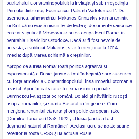
patriarhului Constantinopolului) la invitaţia şi sub Preşedinţia
Primului dintre noi, Ecumenicul Patriarh Vartolomeu I”. De
asemenea, arhimandritul Makarios Grinizakis i-a mai amintit
lui Kirill că nu există niciun fel de texte şi documente canonice
care ar stipula că Moscova ar putea ocupa locul Romei în
pentrahia Bisericilor Ortodoxe. Dacă ar fi fost nevoie de
aceasta, a subliniat Makarios, s-ar fi menţionat la 1054,
imediat după Marea schismă a creştinilor.
Apropo de a treia Romă: toată politica agresivă şi
expansionistă a Rusiei ţariste a fost îndreptată spre cucerirea
cu forţa armelor a Constantinopolului, însă Imperiul otoman a
rezistat. Apoi, în calea acestei expansiuni imperiale
Dumnezeu i-a aşezat pe români. De aici şi năvălirile ruseşti
asupra românilor, şi soarta Basarabiei în genere. Cum
menţiona renumitul cărturar şi om politic european Take
(Dumitru) Ionescu (1858-1922), ,,Rusia ţaristă a fost
duşmanul natural al României”. Acelaşi lucru se poate spune
referitor la fosta URSS şi la actuala Rusie.