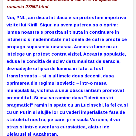
romania-27562.html
Noi, PNL, am discutat daca e sa protestam impotriva
vizitei lui Kirill. Sigur, nu avem puterea sa o oprim:
lumea noastra e prostita si tinuta in continuare in
intuneric si nedemnitate nationala de catre preotii ce
propaga supusenia ruseasca. Aceasta lume nu ar
intelege un protest contra vizitei. Aceasta populatie,
adusa la conditia de sclav dezumanizat de saracie,
deznadejde si lipsa de lumina in fata, a fost
transformata – si in ultimele doua decenii, dupa
oprimarea din regimul sovietic – intr-o masa
manipulabila, victima a unui obscurantism promovat
premeditat. Si asa va ramine daca “liderii nostri
pragmatici” ramin in spate cu un Lucinschi, la fel ca si
cu un Putin si slujile lor cu vederi imperialiste fata de
statuletul nostru, pe care, prin scula Voronin, il vor
atras si intr-o aventura eurasiatica, alaturi de
Bielarusi si Kazahstan.