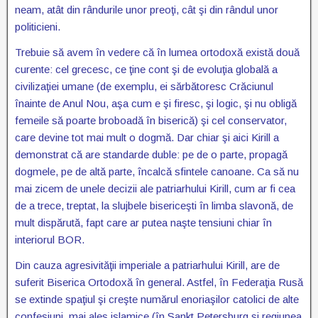
neam, atât din rândurile unor preoţi, cât şi din rândul unor
politicieni.
Trebuie să avem în vedere că în lumea ortodoxă există două
curente: cel grecesc, ce ţine cont şi de evoluţia globală a
civilizaţiei umane (de exemplu, ei sărbătoresc Crăciunul
înainte de Anul Nou, aşa cum e şi firesc, şi logic, şi nu obligă
femeile să poarte broboadă în biserică) şi cel conservator,
care devine tot mai mult o dogmă. Dar chiar şi aici Kirill a
demonstrat că are standarde duble: pe de o parte, propagă
dogmele, pe de altă parte, încalcă sfintele canoane. Ca să nu
mai zicem de unele decizii ale patriarhului Kirill, cum ar fi cea
de a trece, treptat, la slujbele bisericeşti în limba slavonă, de
mult dispărută, fapt care ar putea naşte tensiuni chiar în
interiorul BOR.
Din cauza agresivităţii imperiale a patriarhului Kirill, are de
suferit Biserica Ortodoxă în general. Astfel, în Federaţia Rusă
se extinde spaţiul şi creşte numărul enoriaşilor catolici de alte
confesiuni, mai ales islamice (în Sankt Petersburg şi regiunea