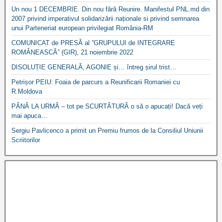
Un nou 1 DECEMBRIE. Din nou fără Reunire. Manifestul PNL.md din
2007 privind imperativul solidarizării naționale si privind semnarea
unui Parteneriat european privilegiat România-RM
COMUNICAT de PRESĂ al ”GRUPULUI de INTEGRARE
ROMÂNEASCĂ” (GIR), 21 noiembrie 2022
DISOLUȚIE GENERALĂ, AGONIE și… întreg șirul trist…
Petrișor PEIU: Foaia de parcurs a Reunificarii Romaniei cu
R.Moldova
PÂNĂ LA URMĂ – tot pe SCURTĂTURĂ o să o apucați! Dacă veți
mai apuca…
Sergiu Pavlicenco a primit un Premiu frumos de la Consiliul Uniunii
Scriitorilor