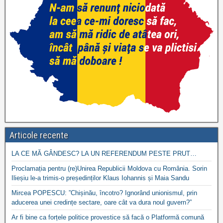
Articole recente
LA CE MĂ GÂNDESC? LA UN REFERENDUM PESTE PRUT…
Proclamația pentru (re)Unirea Republicii Moldova cu România. Sorin
Ilieșiu le-a trimis-o președinților Klaus Iohannis și Maia Sandu
Mircea POPESCU: ”Chișinău, încotro? Ignorând unionismul, prin
aducerea unei credințe sectare, oare cât va dura noul guvern?”
Ar fi bine ca forțele politice provestice să facă o Platformă comună