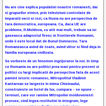
Nu are cine explica populatiei noastre romanesti, dar
si grupurilor etnice, prin televiziuni controlate de
Imparatii verzi si rozi, ca Rusia nu are perspectiva de
tara democratica, europeana. Ca, daca UE are
probleme, R.Moldova, cu atit mai mult, trebuie sa isi
gaseasca adapostul firesc in frontierele Romaniei,
unde ii este locul dat de Bunul Dumnezeu. Tara
Romaneasca avind de toate, avind viitor si fiind deja in
familia europeana civilizata.
Se vorbeste de un fenomen ingrijorator la noi. In timp
ce Romania nu are politici prea mari pentru prezent si
politici cu largi implicatii de persepctiva fata de acest
pamint istoric romanesc, Mitropolitul Vladimir
Kantarean se largeste in inima Chisinaului,
construieste un hotel de lux, cumpara – se spune –
terenuri, care vor ramine Mitropoliei moldovenesti
proruse, cind legea restitutiei in integrum, lege