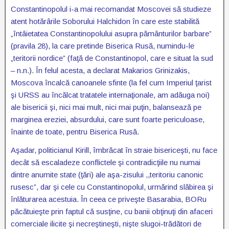
Constantinopolul i-a mai recomandat Moscovei să studieze
atent hotărârile Soborului Halchidon în care este stabilită
„întâietatea Constantinopolului asupra pământurilor barbare”
(pravila 28), la care pretinde Biserica Rusă, numindu-le
„teritorii nordice” (faţă de Constantinopol, care e situat la sud
– n.n.). În felul acesta, a declarat Makarios Grinizakis,
Moscova încalcă canoanele sfinte (la fel cum Imperiul ţarist
şi URSS au încălcat tratatele internaţionale, am adăuga noi)
ale bisericii şi, nici mai mult, nici mai puţin, balansează pe
marginea ereziei, absurdului, care sunt foarte periculoase,
înainte de toate, pentru Biserica Rusă.
Aşadar, politicianul Kirill, îmbrăcat în straie bisericeşti, nu face
decât să escaladeze conflictele şi contradicţiile nu numai
dintre anumite state (ţări) ale aşa-zisului ,,teritoriu canonic
rusesc”, dar şi cele cu Constantinopolul, urmărind slăbirea şi
înlăturarea acestuia. În ceea ce priveşte Basarabia, BORu
păcătuieşte prin faptul că susţine, cu banii obţinuţi din afaceri
comerciale ilicite şi necreştineşti, nişte slugoi-trădători de