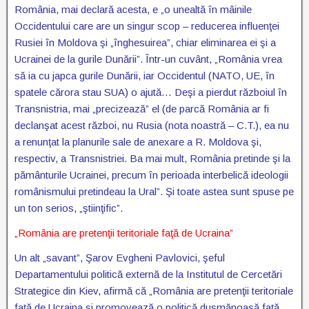
România, mai declară acesta, e „o unealtă în mâinile
Occidentului care are un singur scop – reducerea influenţei
Rusiei în Moldova şi „înghesuirea”, chiar eliminarea ei şi a
Ucrainei de la gurile Dunării”. Într-un cuvânt, „România vrea
să ia cu japca gurile Dunării, iar Occidentul (NATO, UE, în
spatele cărora stau SUA) o ajută… Deşi a pierdut războiul în
Transnistria, mai „precizează” el (de parcă România ar fi
declanşat acest război, nu Rusia (nota noastră – C.T.), ea nu
a renunţat la planurile sale de anexare a R. Moldova şi,
respectiv, a Transnistriei. Ba mai mult, România pretinde şi la
pământurile Ucrainei, precum în perioada interbelică ideologii
românismului pretindeau la Ural”. Şi toate astea sunt spuse pe
un ton serios, „ştiinţific”.
„România are pretenţii teritoriale faţă de Ucraina”
Un alt „savant”, Şarov Evgheni Pavlovici, şeful
Departamentului politică externă de la Institutul de Cercetări
Strategice din Kiev, afirmă că „România are pretenţii teritoriale
faţă de Ucraina şi promovează o politică duşmănoasă faţă