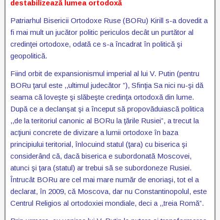
destabilizează lumea ortodoxă
Patriarhul Bisericii Ortodoxe Ruse (BORu) Kirill s-a dovedit a
fi mai mult un jucător politic periculos decât un purtător al
credinţei ortodoxe, odată ce s-a încadrat în politică şi
geopolitică.
Fiind orbit de expansionismul imperial al lui V. Putin (pentru
BORu ţarul este ,,ultimul judecător ”), Sfinţia Sa nici nu-şi dă
seama că loveşte şi slăbeşte credinţa ortodoxă din lume.
După ce a declanşat şi a început să propovăduiască politica
,,de la teritoriul canonic al BORu la ţările Rusiei”, a trecut la
acţiuni concrete de divizare a lumii ortodoxe în baza
principiului teritorial, înlocuind statul (ţara) cu biserica şi
considerând că, dacă biserica e subordonată Moscovei,
atunci şi ţara (statul) ar trebui să se subordoneze Rusiei.
Întrucât BORu are cel mai mare număr de enoriaşi, tot el a
declarat, în 2009, că Moscova, dar nu Constantinopolul, este
Centrul Religios al ortodoxiei mondiale, deci a ,,treia Romă”.