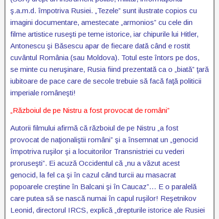
ş.a.m.d. împotriva Rusiei. „Tezele” sunt ilustrate copios cu
imagini documentare, amestecate „armonios” cu cele din
filme artistice ruseşti pe teme istorice, iar chipurile lui Hitler,
Antonescu şi Băsescu apar de fiecare dată când e rostit
cuvântul România (sau Moldova). Totul este întors pe dos,
se minte cu neruşinare, Rusia fiind prezentată ca o „biată” ţară
iubitoare de pace care de secole trebuie să facă faţă politicii
imperiale româneşti!
„Războiul de pe Nistru a fost provocat de români”
Autorii filmului afirmă că războiul de pe Nistru „a fost
provocat de naţionaliştii români” şi a însemnat un „genocid
împotriva ruşilor şi a locuitorilor Transnistriei cu vederi
proruseşti”. Ei acuză Occidentul că „nu a văzut acest
genocid, la fel ca şi în cazul când turcii au masacrat
popoarele creştine în Balcani şi în Caucaz”… E o paralelă
care putea să se nască numai în capul ruşilor! Reşetnikov
Leonid, directorul IRCS, explică „drepturile istorice ale Rusiei