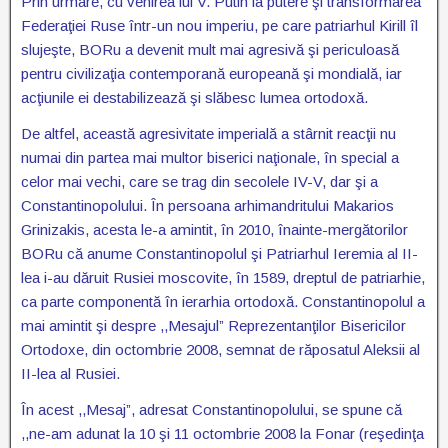
Prin urmare, cu venirea lui V. Putin la putere şi transformarea
Federaţiei Ruse într-un nou imperiu, pe care patriarhul Kirill îl
slujeşte, BORu a devenit mult mai agresivă şi periculoasă
pentru civilizaţia contemporană europeană şi mondială, iar
acţiunile ei destabilizează şi slăbesc lumea ortodoxă.
De altfel, această agresivitate imperială a stârnit reacţii nu
numai din partea mai multor biserici naţionale, în special a
celor mai vechi, care se trag din secolele IV-V, dar şi a
Constantinopolului. În persoana arhimandritului Makarios
Grinizakis, acesta le-a amintit, în 2010, înainte-mergătorilor
BORu că anume Constantinopolul şi Patriarhul Ieremia al II-
lea i-au dăruit Rusiei moscovite, în 1589, dreptul de patriarhie,
ca parte componentă în ierarhia ortodoxă. Constantinopolul a
mai amintit şi despre ,,Mesajul” Reprezentanţilor Bisericilor
Ortodoxe, din octombrie 2008, semnat de răposatul Aleksii al
II-lea al Rusiei.
În acest ,,Mesaj”, adresat Constantinopolului, se spune că
,,ne-am adunat la 10 şi 11 octombrie 2008 la Fonar (reşedinţa