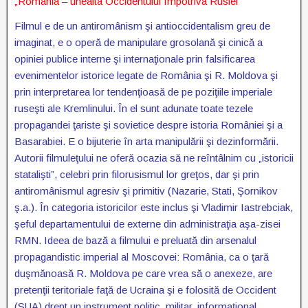
„România – unealta Occidentului împotriva Rusiei”
Filmul e de un antiromânism şi antioccidentalism greu de
imaginat, e o operă de manipulare grosolană şi cinică a
opiniei publice interne şi internaţionale prin falsificarea
evenimentelor istorice legate de România şi R. Moldova şi
prin interpretarea lor tendenţioasă de pe poziţiile imperiale
ruseşti ale Kremlinului. În el sunt adunate toate tezele
propagandei ţariste şi sovietice despre istoria României şi a
Basarabiei. E o bijuterie în arta manipulării şi dezinformării.
Autorii filmuleţului ne oferă ocazia să ne reîntâlnim cu „istoricii
statalişti”, celebri prin filorusismul lor greţos, dar şi prin
antiromânismul agresiv şi primitiv (Nazarie, Stati, Şornikov
ş.a.). În categoria istoricilor este inclus şi Vladimir Iastrebciak,
şeful departamentului de externe din administraţia aşa-zisei
RMN. Ideea de bază a filmului e preluată din arsenalul
propagandistic imperial al Moscovei: România, ca o ţară
duşmănoasă R. Moldova pe care vrea să o anexeze, are
pretenţii teritoriale faţă de Ucraina şi e folosită de Occident
(SUA) drept un instrument politic, militar, informaţional