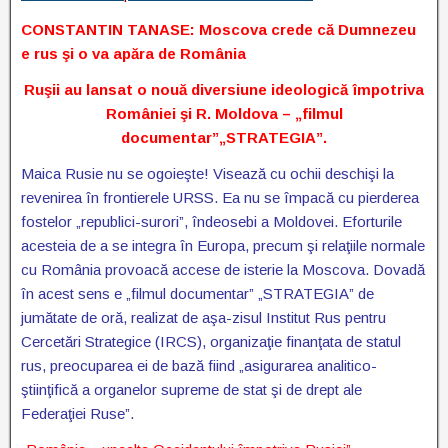
CONSTANTIN TANASE: Moscova crede că Dumnezeu
e rus şi o va apăra de România
Ruşii au lansat o nouă diversiune ideologică împotriva
României şi R. Moldova – „filmul
documentar”„STRATEGIA”.
Maica Rusie nu se ogoieşte! Visează cu ochii deschişi la
revenirea în frontierele URSS. Ea nu se împacă cu pierderea
fostelor „republici-surori”, îndeosebi a Moldovei. Eforturile
acesteia de a se integra în Europa, precum şi relaţiile normale
cu România provoacă accese de isterie la Moscova. Dovadă
în acest sens e „filmul documentar” „STRATEGIA” de
jumătate de oră, realizat de aşa-zisul Institut Rus pentru
Cercetări Strategice (IRCS), organizaţie finanţata de statul
rus, preocuparea ei de bază fiind „asigurarea analitico-
ştiinţifică a organelor supreme de stat şi de drept ale
Federaţiei Ruse”.