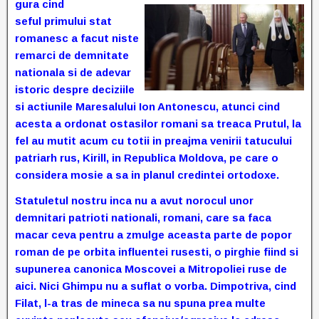
gura cind
seful primului stat
romanesc a facut niste
remarci de demnitate
nationala si de adevar
istoric despre deciziile
si actiunile Maresalului Ion Antonescu, atunci cind
acesta a ordonat ostasilor romani sa treaca Prutul, la
fel au mutit acum cu totii in preajma venirii tatucului
patriarh rus, Kirill, in Republica Moldova, pe care o
considera mosie a sa in planul credintei ortodoxe.
Statuletul nostru inca nu a avut norocul unor
demnitari patrioti nationali, romani, care sa faca
macar ceva pentru a zmulge aceasta parte de popor
roman de pe orbita influentei rusesti, o pirghie fiind si
supunerea canonica Moscovei a Mitropoliei ruse de
aici. Nici Ghimpu nu a suflat o vorba. Dimpotriva, cind
Filat, l-a tras de mineca sa nu spuna prea multe