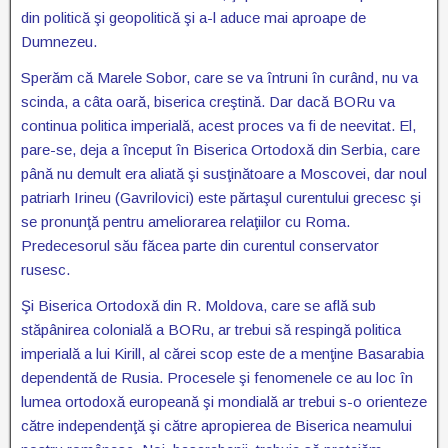
din politică şi geopolitică şi a-l aduce mai aproape de
Dumnezeu.
Sperăm că Marele Sobor, care se va întruni în curând, nu va
scinda, a câta oară, biserica creştină. Dar dacă BORu va
continua politica imperială, acest proces va fi de neevitat. El,
pare-se, deja a început în Biserica Ortodoxă din Serbia, care
până nu demult era aliată şi susţinătoare a Moscovei, dar noul
patriarh Irineu (Gavrilovici) este părtaşul curentului grecesc şi
se pronunţă pentru ameliorarea relaţiilor cu Roma.
Predecesorul său făcea parte din curentul conservator
rusesc.
Şi Biserica Ortodoxă din R. Moldova, care se află sub
stăpânirea colonială a BORu, ar trebui să respingă politica
imperială a lui Kirill, al cărei scop este de a menţine Basarabia
dependentă de Rusia. Procesele şi fenomenele ce au loc în
lumea ortodoxă europeană şi mondială ar trebui s-o orienteze
către independenţă şi către apropierea de Biserica neamului