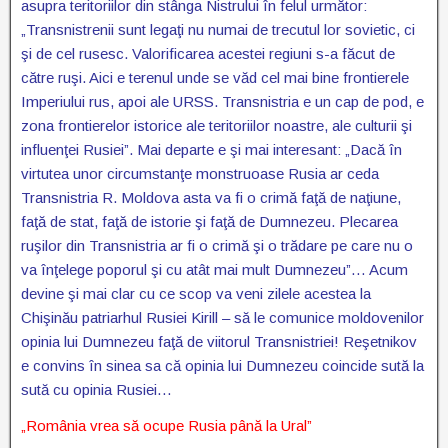
asupra teritoriilor din stânga Nistrului în felul următor:
„Transnistrenii sunt legaţi nu numai de trecutul lor sovietic, ci
şi de cel rusesc. Valorificarea acestei regiuni s-a făcut de
către ruşi. Aici e terenul unde se văd cel mai bine frontierele
Imperiului rus, apoi ale URSS. Transnistria e un cap de pod, e
zona frontierelor istorice ale teritoriilor noastre, ale culturii şi
influenţei Rusiei”. Mai departe e şi mai interesant: „Dacă în
virtutea unor circumstanţe monstruoase Rusia ar ceda
Transnistria R. Moldova asta va fi o crimă faţă de naţiune,
faţă de stat, faţă de istorie şi faţă de Dumnezeu. Plecarea
ruşilor din Transnistria ar fi o crimă şi o trădare pe care nu o
va înţelege poporul şi cu atât mai mult Dumnezeu”… Acum
devine şi mai clar cu ce scop va veni zilele acestea la
Chişinău patriarhul Rusiei Kirill – să le comunice moldovenilor
opinia lui Dumnezeu faţă de viitorul Transnistriei! Reşetnikov
e convins în sinea sa că opinia lui Dumnezeu coincide sută la
sută cu opinia Rusiei…
„România vrea să ocupe Rusia până la Ural”