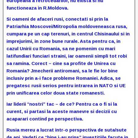
europeana a retrocedarilor, nu exista si nu
functioneaza in R.Moldova.
Si oameni de afaceri rusi, conectati si prin la
Patriarhia Moscovei/Mitropolia moldoveneasca rusa,
cumpara pe un cap terenuri, in centrul Chisinaului si in
imprejurimi, in zone bune rurale. Asta pentru ca, in
cazul Unirii cu Romania, sa ne pomenim cu mari
latifundiari funciari straini, iar oamenii simpli tot robi
sa ramina. Corect – cine sa profite de Unirea cu
Romania? Jmecherii antiromani, sa le fie lor bine
inclusiv prin a-i face probleme Romaniei. Adica, se
pregatesc rusii serios pentru intrarea in NATO si UE
prin unificarea celor doua state romanesti.
Iar liderii “nostri” tac – de ce? Pentru ca o fi si la
curent, si partasi la aceste manevre si decizii cu
acaparari contind pe perspectiva.
Rusia mereu a lucrat intr-o perspectiva de suta/sute
de ani. Vedeti ce “bine i-au prins” investitiile facute in