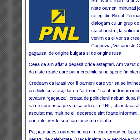
Am avut o mare supriza
niste oameni minunati j
colegi din Biroul Perma
dialogam cu un grup de ce
statul nostru, la solicit
venim ca ei vor sa cree
Gagauzia, Vulcanesti, C
gagauza, de origine bulgara si de origine rusa.
Ceea ce am aflat a depasit orice asteptari. Am vazut 
da niste roade care par incredibile si ne sperie (in plan
Credeam ca iarasi vor fi oameni care vor sa se intilne
credibili, curajosi, dar ca “ar trebui” sa abandonam i
tevatura “gagauza”, creata de politicienii nebuni dupa 
sa ne cunoasca pe viu, sa adere la PNL, chiar daca ale
ascultat mai mult pe ei, deoarece sint foarte informati, 
controlul verde sub care acestea se afla…
Pai, iata acesti oameni nu au nimic in comun cu lupta ar
nesatui de celebritate. (Daca inainte in R.Moldova “luc