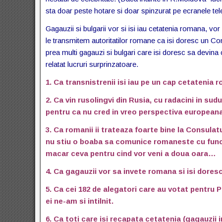
sta doar peste hotare si doar spinzurat pe ecranele tel
Gagauzii si bulgarii vor si isi iau cetatenia romana, 
le transmitem autoritatilor romane ca isi doresc un Co
prea multi gagauzi si bulgari care isi doresc sa devina
relatat lucruri surprinzatoare.
1. Ca transnistrenii isi iau pe un cap cetatenia 
2. Ca vin rusolingvi din Rusia, cu radacini in sud
pentru ca nu cred in vreo perspectiva europeana
3. Ca romanii ii trateaza foarte bine la Consulat
nu stiu o boaba sa comunice romaneste cu functio
macar ceva pentru cind vor veni a doua oara…
4. Ca gagauzii vor sa invete romana si isi dores
5. Ca cei 182 de alegatori care au votat pentru 
ei ne-am si intilnit.
6. Ca toti care isi recapata cetatenia (gagauzii