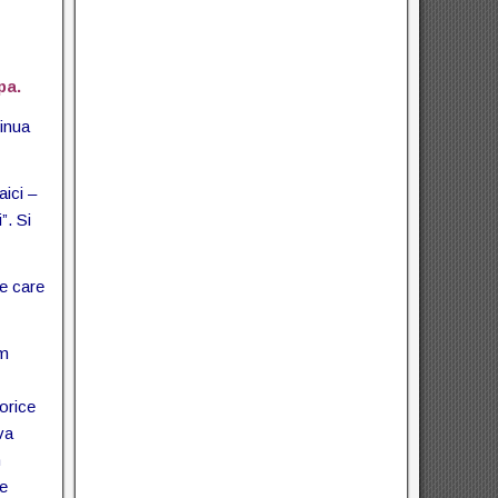
pa.
tinua
ici –
”. Si
pe care
am
 orice
va
n
ce