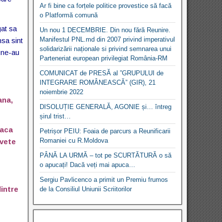
Ar fi bine ca forțele politice provestice să facă
o Platformă comună
gat sa
Un nou 1 DECEMBRIE. Din nou fără Reunire.
Manifestul PNL.md din 2007 privind imperativul
sa sint
solidarizării naționale si privind semnarea unui
i ne-au
Parteneriat european privilegiat România-RM
COMUNICAT de PRESĂ al ”GRUPULUI de
INTEGRARE ROMÂNEASCĂ” (GIR), 21
noiembrie 2022
ana,
DISOLUȚIE GENERALĂ, AGONIE și… întreg
șirul trist…
daca
Petrișor PEIU: Foaia de parcurs a Reunificarii
Romaniei cu R.Moldova
nvete
PÂNĂ LA URMĂ – tot pe SCURTĂTURĂ o să
o apucați! Dacă veți mai apuca…
Sergiu Pavlicenco a primit un Premiu frumos
dintre
de la Consiliul Uniunii Scriitorilor