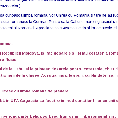
evizoarelor.)
vor sa cunoasca limba romana, vor Unirea cu Romania si tare ne-au ru
nsulat romanesc la Comrat. Pentru ca la Cahul e mare inghesuiala, in
 cetateni ai Romaniei. Apreciaza ca “Basescu le da si lor cetatenie” s
romana.
ul Republicii Moldova, isi fac dosarele si isi iau cetatenia rom
 a Rusiei.
ul de la Cahul si le primesc dosarele pentru cetatenie, chiar 
narii de la ghisee. Acestia, insa, le spun, cu blindete, sa i
c liceee cu limba romana de predare.
PNL in UTA Gagauzia au facut-o in mod constient, iar cu unii 
 in perioada interbelica vorbeau frumos in limba romana) sint