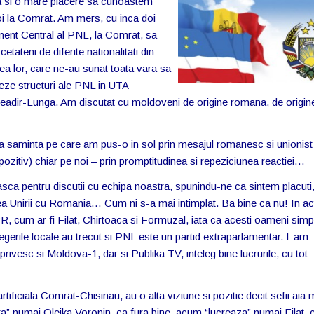
 si o mare
placere sa cunoastem
oi la Comrat. Am mers, cu inca doi
nent Central al PNL, la Comrat, sa
tateni de diferite nationalitati din
area lor, care ne-au sunat toata vara sa
eze structuri ale PNL in UTA
eadir-Lunga. Am discutat cu moldoveni de origine romana, de origin
ca saminta pe care am pus-o in sol prin mesajul romanesc si unionis
 pozitiv) chiar pe noi – prin promptitudinea si repeziciunea reactiei…
asca pentru discutii cu echipa noastra, spunindu-ne ca sintem placuti
deea Unirii cu Romania… Cum ni s-a mai intimplat. Ba bine ca nu! In ac
PR, cum ar fi Filat, Chirtoaca si Formuzal, iata ca acesti oameni simp
gerile locale au trecut si PNL este un partid extraparlamentar. I-am
privesc si Moldova-1, dar si Publika TV, inteleg bine lucrurile, cu tot
tificiala Comrat-Chisinau, au o alta viziune si pozitie decit sefii aia 
ra” numai Olejka Voronin, ca fura bine, acum “lucreaza” numai Filat, 