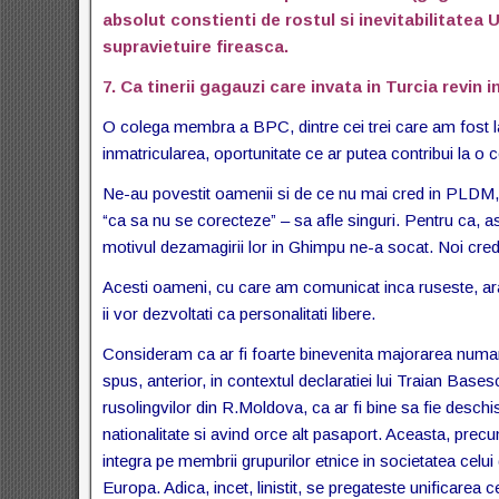
absolut constienti de rostul si inevitabilitatea
supravietuire fireasca.
7. Ca tinerii gagauzi care invata in Turcia revin
O colega membra a BPC, dintre cei trei care am fost la
inmatricularea, oportunitate ce ar putea contribui la o co
Ne-au povestit oamenii si de ce nu mai cred in PLDM,
“ca sa nu se corecteze” – sa afle singuri. Pentru ca, a
motivul dezamagirii lor in Ghimpu ne-a socat. Noi cred
Acesti oameni, cu care am comunicat inca ruseste, arata 
ii vor dezvoltati ca personalitati libere.
Consideram ca ar fi foarte binevenita majorarea numaru
spus, anterior, in contextul declaratiei lui Traian Bas
rusolingvilor din R.Moldova, ca ar fi bine sa fie deschi
nationalitate si avind orce alt pasaport. Aceasta, prec
integra pe membrii grupurilor etnice in societatea celui
Europa. Adica, incet, linistit, se pregateste unificarea