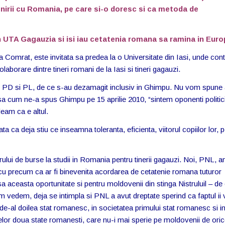
 Unirii cu Romania, pe care si-o doresc si ca metoda de
 in UTA Gagauzia si isi iau cetatenia romana sa ramina in Euro
 Comrat, este invitata sa predea la o Universitate din Iasi, unde con
laborare dintre tineri romani de la Iasi si tineri gagauzi.
 PD si PL, de ce s-au dezamagit inclusiv in Ghimpu. Nu vom spune a
sa cum ne-a spus Ghimpu pe 15 aprilie 2010, “sintem oponenti politici
eam ca e altul.
ca deja stiu ce inseamna toleranta, eficienta, viitorul copiilor lor, 
lui de burse la studii in Romania pentru tinerii gagauzi. Noi, PNL, 
escu precum ca ar fi binevenita acordarea de cetatenie romana tuturor
sa aceasta oportunitate si pentru moldovenii din stinga Nistruluil – de
um vedem, deja se intimpla si PNL a avut dreptate sperind ca faptul ii 
 de-al doilea stat romanesc, in societatea primului stat romanesc si i
 celor doua state romanesti, care nu-i mai sperie pe moldovenii de ori