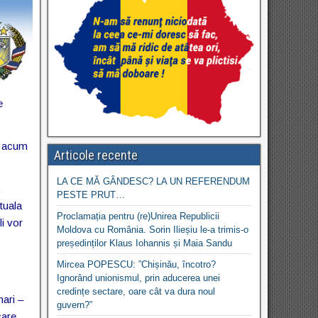
e
t acum
Articole recente
LA CE MĂ GÂNDESC? LA UN REFERENDUM
,
PESTE PRUT…
tuala
Proclamația pentru (re)Unirea Republicii
li vor
Moldova cu România. Sorin Ilieșiu le-a trimis-o
președinților Klaus Iohannis și Maia Sandu
Mircea POPESCU: ”Chișinău, încotro?
Ignorând unionismul, prin aducerea unei
credințe sectare, oare cât va dura noul
mari –
guvern?”
care