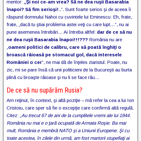
mentor:
„Şi noi ce-am vrea? Să ne dea ruşii Basarabia
înapoi? Să fim serioşi!
..”. Sunt foarte serios şi de aceea îi
răspund domnului Nahoi cu cuvintele lui Eminescu: Eh, frate,
frate, „dacă tu ştiai problema astei veţi cu care lupt…”, nu ai
pune asemenea întrebări… Ai întreba altfel:
dar de ce să nu
ne dea ruşii Basarabia înapoi!!!???
România nu are
„
oameni politici de calibru, care să poată înghiţi o
broască râioasă pe stomacul gol, dacă interesele
României o cer
”, ne mai dă de înţeles ziaristul. Poate, nu
zic, mi se pare însă că unii politicieni de la Bucureşti au burta
plină cu broaşte râioase şi nu li se face rău…
De ce să nu supărăm Rusia?
Am reţinut, în context, şi altă poziţie – mă refer la cea a lui Ion
Cristoiu, care sper să fie o excepţie care confirmă altă regulă.
Citez: „
Au trecut 67 de ani de la cumplitele vremi ale lui 1944.
România nu mai e o ţară ocupată de Armata Roşie. Ba mai
mult, România e membră NATO şi a Uniunii Europene. Şi cu
toate acestea, în zilele din urmă, am fost martorii stupefiaţi ai