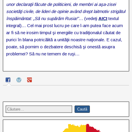
unor declaraţii făcute de politicieni, de membri ai aşa-zisei
societăţi civile, de lideri de opinie având drept laitmotiv strigătul
înspăimântat: „Să nu supărăm Rusia!”
… (vedeţi
AICI
textul
integral)… Cel mai prost lucru pe care l-am putea face acum
ar fi să ne irosim timpul şi energiile cu tradiţionalul căutat de
purici în blana potricălită a unităţii noastre naţionale. E cazul,
poate, să pornim o dezbatere deschisă şi onestă asupra
problemei? Să nu ne temem de ruşi…