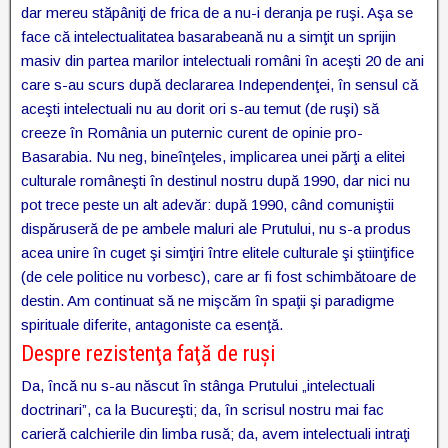
dar mereu stăpâniţi de frica de a nu-i deranja pe ruşi. Aşa se
face că intelectualitatea basarabeană nu a simţit un sprijin
masiv din partea marilor intelectuali români în aceşti 20 de ani
care s-au scurs după declararea Independenţei, în sensul că
aceşti intelectuali nu au dorit ori s-au temut (de ruşi) să
creeze în România un puternic curent de opinie pro-
Basarabia. Nu neg, bineînţeles, implicarea unei părţi a elitei
culturale româneşti în destinul nostru după 1990, dar nici nu
pot trece peste un alt adevăr: după 1990, când comuniştii
dispăruseră de pe ambele maluri ale Prutului, nu s-a produs
acea unire în cuget şi simţiri între elitele culturale şi ştiinţifice
(de cele politice nu vorbesc), care ar fi fost schimbătoare de
destin. Am continuat să ne mişcăm în spaţii şi paradigme
spirituale diferite, antagoniste ca esenţă.
Despre rezistenţa faţă de ruşi
Da, încă nu s-au născut în stânga Prutului „intelectuali
doctrinari”, ca la Bucureşti; da, în scrisul nostru mai fac
carieră calchierile din limba rusă; da, avem intelectuali intraţi