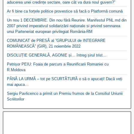
aducerea unei credințe sectare, oare cât va dura noul guvern?”
Ar fi bine ca forțele politice provestice să facă o Platformă comună
Un nou 1 DECEMBRIE. Din nou fără Reunire. Manifestul PNL.md din
2007 privind imperativul solidarizării naționale si privind semnarea
unui Parteneriat european privilegiat România-RM
COMUNICAT de PRESĂ al ”GRUPULUI de INTEGRARE
ROMÂNEASCĂ” (GIR), 21 noiembrie 2022
DISOLUȚIE GENERALĂ, AGONIE și… întreg șirul trist…
Petrișor PEIU: Foaia de parcurs a Reunificarii Romaniei cu
R.Moldova
PÂNĂ LA URMĂ – tot pe SCURTĂTURĂ o să o apucați! Dacă veți
mai apuca…
Sergiu Pavlicenco a primit un Premiu frumos de la Consiliul Uniunii
Scriitorilor