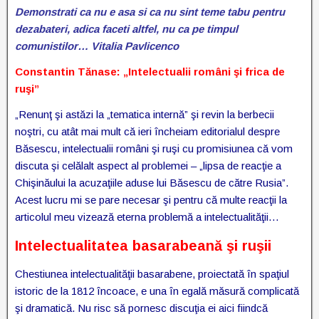
Demonstrati ca nu e asa si ca nu sint teme tabu pentru
dezabateri, adica faceti altfel, nu ca pe timpul
comunistilor… Vitalia Pavlicenco
Constantin Tănase:
„Intelectualii români şi frica de
ruşi”
„Renunţ şi astăzi la „tematica internă” şi revin la berbecii
noştri, cu atât mai mult că ieri încheiam editorialul despre
Băsescu, intelectualii români şi ruşi cu promisiunea că vom
discuta şi celălalt aspect al problemei – „lipsa de reacţie a
Chişinăului la acuzaţiile aduse lui Băsescu de către Rusia”.
Acest lucru mi se pare necesar şi pentru că multe reacţii la
articolul meu vizează eterna problemă a intelectualităţii…
Intelectualitatea basarabeană şi ruşii
Chestiunea intelectualităţii basarabene, proiectată în spaţiul
istoric de la 1812 încoace, e una în egală măsură complicată
şi dramatică. Nu risc să pornesc discuţia ei aici fiindcă