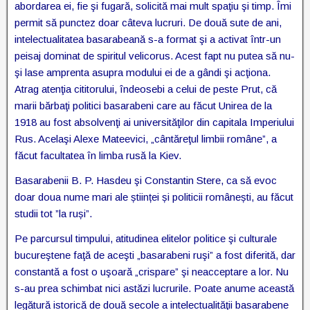
abordarea ei, fie şi fugară, solicită mai mult spaţiu şi timp. Îmi
permit să punctez doar câteva lucruri. De două sute de ani,
intelectualitatea basarabeană s-a format şi a activat într-un
peisaj dominat de spiritul velicorus. Acest fapt nu putea să nu-
şi lase amprenta asupra modului ei de a gândi şi acţiona.
Atrag atenţia cititorului, îndeosebi a celui de peste Prut, că
marii bărbaţi politici basarabeni care au făcut Unirea de la
1918 au fost absolvenţi ai universităţilor din capitala Imperiului
Rus. Acelaşi Alexe Mateevici, „cântăreţul limbii române”, a
făcut facultatea în limba rusă la Kiev.
Basarabenii B. P. Hasdeu şi Constantin Stere, ca să evoc
doar doua nume mari ale științei și politicii românești, au făcut
studii tot ”la ruși”.
Pe parcursul timpului, atitudinea elitelor politice şi culturale
bucureştene faţă de aceşti „basarabeni ruşi” a fost diferită, dar
constantă a fost o uşoară „crispare” şi neacceptare a lor. Nu
s-au prea schimbat nici astăzi lucrurile. Poate anume această
legătură istorică de două secole a intelectualităţii basarabene