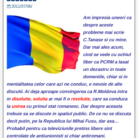
2011/07/06/
Am impresia uneori ca
despre aceste
probleme mai scrie
C.Tanase si cu mine.
Dar mai ales acum,
cind se vede cu ochiul
liber ca PCRM a lasat
un dezastru in toate
domeniile, chiar si in
mentalitatea celor care azi ne conduc, e nevoie de alte
discutii. Ai deja aproape convingerea ca R.Moldova intra
in
disolutie, solutia
ar mai fi o
revolutie,
care sa conduca
la
unirea
cu primul stat romanesc. Dar despre aceasta
trebuie sa se discute in spatiul public. De ce nu se discuta
decit putin, pe la Republica lui Mihai Fusu, dar asa…
Probabil pentru ca televiziunile pretins libere sint
controlate de antiunionisti si chiar antiromani.