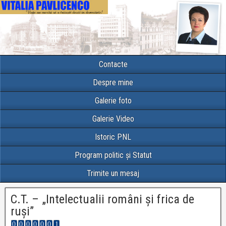
Contacte
Despre mine
Galerie foto
Galerie Video
Istoric PNL
Program politic și Statut
Trimite un mesaj
C.T. – „Intelectualii români şi frica de
ruşi”