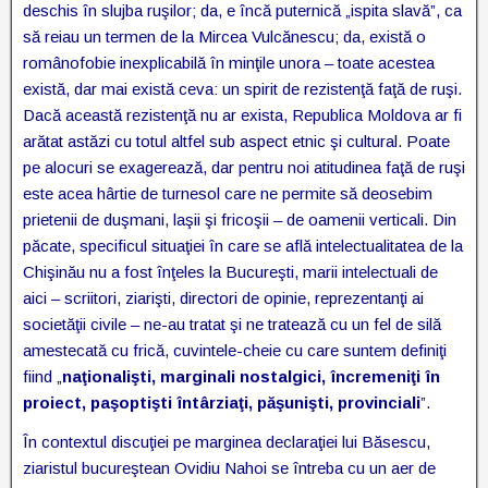
deschis în slujba ruşilor; da, e încă puternică „ispita slavă”, ca
să reiau un termen de la Mircea Vulcănescu; da, există o
românofobie inexplicabilă în minţile unora – toate acestea
există, dar mai există ceva: un spirit de rezistenţă faţă de ruşi.
Dacă această rezistenţă nu ar exista, Republica Moldova ar fi
arătat astăzi cu totul altfel sub aspect etnic şi cultural. Poate
pe alocuri se exagerează, dar pentru noi atitudinea faţă de ruşi
este acea hârtie de turnesol care ne permite să deosebim
prietenii de duşmani, laşii şi fricoşii – de oamenii verticali. Din
păcate, specificul situaţiei în care se află intelectualitatea de la
Chişinău nu a fost înţeles la Bucureşti, marii intelectuali de
aici – scriitori, ziarişti, directori de opinie, reprezentanţi ai
societăţii civile – ne-au tratat şi ne tratează cu un fel de silă
amestecată cu frică, cuvintele-cheie cu care suntem definiţi
fiind „
naţionalişti, marginali nostalgici, încremeniţi în
proiect, paşoptişti întârziaţi, păşunişti, provinciali
”.
În contextul discuţiei pe marginea declaraţiei lui Băsescu,
ziaristul bucureştean Ovidiu Nahoi se întreba cu un aer de