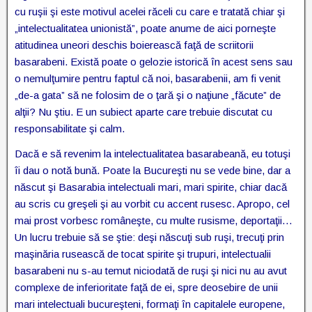
cu ruşii şi este motivul acelei răceli cu care e tratată chiar şi
„intelectualitatea unionistă”, poate anume de aici porneşte
atitudinea uneori deschis boierească faţă de scriitorii
basarabeni. Există poate o gelozie istorică în acest sens sau
o nemulţumire pentru faptul că noi, basarabenii, am fi venit
„de-a gata” să ne folosim de o ţară şi o naţiune „făcute” de
alţii? Nu ştiu. E un subiect aparte care trebuie discutat cu
responsabilitate şi calm.
Dacă e să revenim la intelectualitatea basarabeană, eu totuşi
îi dau o notă bună. Poate la Bucureşti nu se vede bine, dar a
născut şi Basarabia intelectuali mari, mari spirite, chiar dacă
au scris cu greşeli şi au vorbit cu accent rusesc. Apropo, cel
mai prost vorbesc româneşte, cu multe rusisme, deportaţii…
Un lucru trebuie să se ştie: deşi născuţi sub ruşi, trecuţi prin
maşinăria rusească de tocat spirite şi trupuri, intelectualii
basarabeni nu s-au temut niciodată de ruşi şi nici nu au avut
complexe de inferioritate faţă de ei, spre deosebire de unii
mari intelectuali bucureşteni, formaţi în capitalele europene,