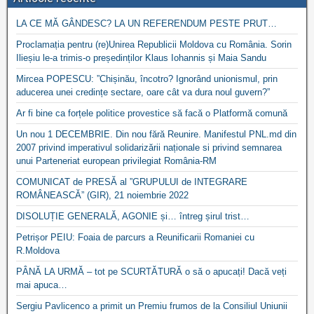
LA CE MĂ GÂNDESC? LA UN REFERENDUM PESTE PRUT…
Proclamația pentru (re)Unirea Republicii Moldova cu România. Sorin
Ilieșiu le-a trimis-o președinților Klaus Iohannis și Maia Sandu
Mircea POPESCU: ”Chișinău, încotro? Ignorând unionismul, prin
aducerea unei credințe sectare, oare cât va dura noul guvern?”
Ar fi bine ca forțele politice provestice să facă o Platformă comună
Un nou 1 DECEMBRIE. Din nou fără Reunire. Manifestul PNL.md din
2007 privind imperativul solidarizării naționale si privind semnarea
unui Parteneriat european privilegiat România-RM
COMUNICAT de PRESĂ al ”GRUPULUI de INTEGRARE
ROMÂNEASCĂ” (GIR), 21 noiembrie 2022
DISOLUȚIE GENERALĂ, AGONIE și… întreg șirul trist…
Petrișor PEIU: Foaia de parcurs a Reunificarii Romaniei cu
R.Moldova
PÂNĂ LA URMĂ – tot pe SCURTĂTURĂ o să o apucați! Dacă veți
mai apuca…
Sergiu Pavlicenco a primit un Premiu frumos de la Consiliul Uniunii