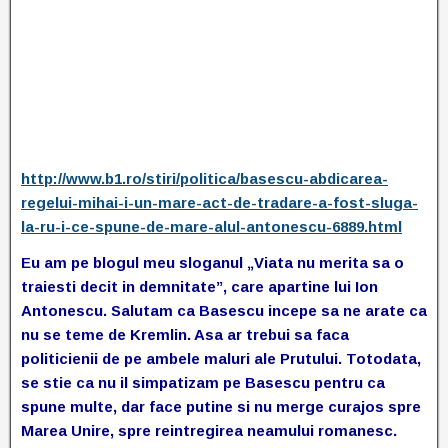
http://www.b1.ro/stiri/politica/basescu-abdicarea-
regelui-mihai-i-un-mare-act-de-tradare-a-fost-sluga-
la-ru-i-ce-spune-de-mare-alul-antonescu-6889.html
Eu am pe blogul meu sloganul „Viata nu merita sa o
traiesti decit in demnitate”, care apartine lui Ion
Antonescu. Salutam ca Basescu incepe sa ne arate ca
nu se teme de Kremlin. Asa ar trebui sa faca
politicienii de pe ambele maluri ale Prutului. Totodata,
se stie ca nu il simpatizam pe Basescu pentru ca
spune multe, dar face putine si nu merge curajos spre
Marea Unire, spre reintregirea neamului romanesc.