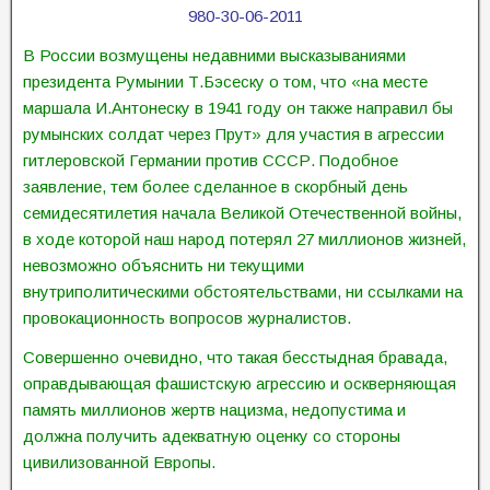
980-30-06-2011
В России возмущены недавними высказываниями
президента Румынии Т.Бэсеску о том, что «на месте
маршала И.Антонеску в 1941 году он также направил бы
румынских солдат через Прут» для участия в агрессии
гитлеровской Германии против СССР. Подобное
заявление, тем более сделанное в скорбный день
семидесятилетия начала Великой Отечественной войны,
в ходе которой наш народ потерял 27 миллионов жизней,
невозможно объяснить ни текущими
внутриполитическими обстоятельствами, ни ссылками на
провокационность вопросов журналистов.
Совершенно очевидно, что такая бесстыдная бравада,
оправдывающая фашистскую агрессию и оскверняющая
память миллионов жертв нацизма, недопустима и
должна получить адекватную оценку со стороны
цивилизованной Европы.