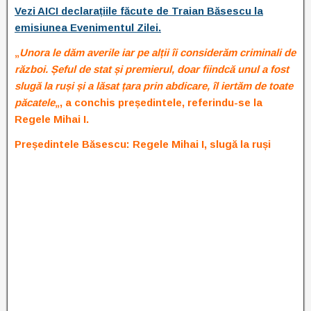
Vezi AICI declarațiile făcute de Traian Băsescu la
emisiunea Evenimentul Zilei.
„
Unora le dăm averile iar pe alții îi considerăm criminali de
război. Șeful de stat și premierul, doar fiindcă unul a fost
slugă la ruși și a lăsat țara prin abdicare, îl iertăm de toate
păcatele
„, a conchis președintele, referindu-se la
Regele Mihai I.
Președintele Băsescu: Regele Mihai I, slugă la ruși