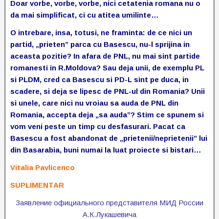
Doar vorbe, vorbe, vorbe, nici cetatenia romana nu o
da mai simplificat, ci cu atitea umilinte…
O intrebare, insa, totusi, ne framinta: de ce nici un
partid, „prieten” parca cu Basescu, nu-l sprijina in
aceasta pozitie? In afara de PNL, nu mai sint partide
romanesti in R.Moldova? Sau deja unii, de exemplu PL
si PLDM, cred ca Basescu si PD-L sint pe duca, in
scadere, si deja se lipesc de PNL-ul din Romania? Unii
si unele, care nici nu vroiau sa auda de PNL din
Romania, accepta deja „sa auda”? Stim ce spunem si
vom veni peste un timp cu desfasurari. Pacat ca
Basescu a fost abandonat de „prietenii/neprietenii” lui
din Basarabia, buni numai la luat proiecte si bistari…
Vitalia Pavlicenco
SUPLIMENTAR
Заявление официального представителя МИД России
А.К.Лукашевича