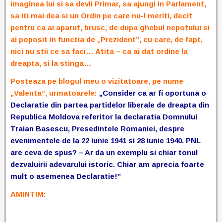
imaginea lui si sa devii Primar, sa ajungi in Parlament,
sa iti mai dea si un Ordin pe care nu-l meriti, decit
pentru ca ai aparut, brusc, de dupa ghebul nepotului si
ai poposit in functia de „Prezident”, cu care, de fapt,
nici nu stii ce sa faci… Atita – ca ai dat ordine la
dreapta, si la stinga…
Posteaza pe blogul meu o vizitatoare, pe nume
„Valenta”, urmatoarele:
„Consider ca ar fi oportuna o
Declaratie din partea partidelor liberale de dreapta din
Republica Moldova referitor la declaratia Domnului
Traian Basescu, Presedintele Romaniei, despre
evenimentele de la 22 iunie 1941 si 28 iunie 1940. PNL
are ceva de spus? – Ar da un exemplu si chiar tonul
dezvaluirii adevarului istoric. Chiar am aprecia foarte
mult o asemenea Declaratie!”
AMINTIM: