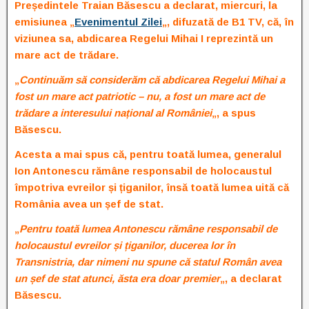
Președintele Traian Băsescu a declarat, miercuri, la
emisiunea „
Evenimentul Zilei
„, difuzată de B1 TV, că, în
viziunea sa, abdicarea Regelui Mihai I reprezintă un
mare act de trădare.
„
Continuăm să considerăm că abdicarea Regelui Mihai a
fost un mare act patriotic – nu, a fost un mare act de
trădare a interesului național al României
„, a spus
Băsescu.
Acesta a mai spus că, pentru toată lumea, generalul
Ion Antonescu rămâne responsabil de holocaustul
împotriva evreilor și țiganilor, însă toată lumea uită că
România avea un șef de stat.
„
Pentru toată lumea Antonescu rămâne responsabil de
holocaustul evreilor și țiganilor, ducerea lor în
Transnistria, dar nimeni nu spune că statul Român avea
un șef de stat atunci, ăsta era doar premier
„, a declarat
Băsescu.