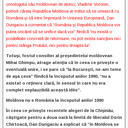
omologului său moldovean de atunci, Vladimir Voronin,
potrivit căreia Republica Moldova ar trebui să se unească cu
România şi să intre împreună în Uniunea Europeană, Dan
Dungaciu a comentat că “România şi Republica Moldova vor
putea oricând să se unifice dacă vor” fiindcă “nu există o
posibilitate concretă de retorsiune, nu pot exista sancţiuni nici
pentru stânga Prutului, nici pentru dreapta lui”.
Totuşi, fostul consilier al preşedintelui moldovean
Mihai Ghimpu, atrage atenţia că în ceea ce priveşte o
eventuală unire, i se pare că “la Bucureşti, ne-am teme
de aşa ceva” fiindcă la începutul anilor 1990, “nu a
existat o reţinere clară, în sensul în care nu era
complet neplauzibilă această idée”.
Moldova nu e România la începutul anilor 1990
În ceea ce priveşte recentele alegeri de la Chişinău,
câştigate pentru a doua oară la limită de liberalul Dorin
Chirtoacă, Dan Dungaciu a explicat că “în Moldova se