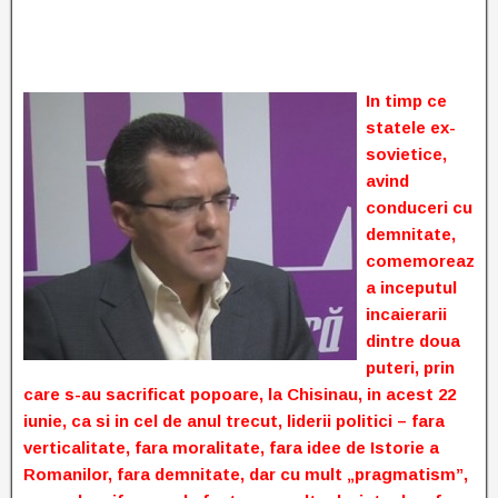
In timp ce
statele ex-
sovietice,
avind
conduceri cu
demnitate,
comemoreaz
a inceputul
incaierarii
d
intre doua
puteri, prin
care s-au sacrificat popoare, la Chisinau, in acest 22
iunie, ca si in cel de anul trecut, liderii politici – fara
verticalitate, fara moralitate, fara idee de Istorie a
Romanilor, fara demnitate, dar cu mult „pragmatism”,