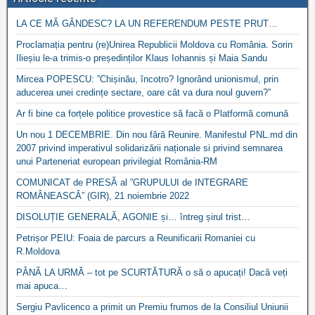
LA CE MĂ GÂNDESC? LA UN REFERENDUM PESTE PRUT…
Proclamația pentru (re)Unirea Republicii Moldova cu România. Sorin
Ilieșiu le-a trimis-o președinților Klaus Iohannis și Maia Sandu
Mircea POPESCU: ”Chișinău, încotro? Ignorând unionismul, prin
aducerea unei credințe sectare, oare cât va dura noul guvern?”
Ar fi bine ca forțele politice provestice să facă o Platformă comună
Un nou 1 DECEMBRIE. Din nou fără Reunire. Manifestul PNL.md din
2007 privind imperativul solidarizării naționale si privind semnarea
unui Parteneriat european privilegiat România-RM
COMUNICAT de PRESĂ al ”GRUPULUI de INTEGRARE
ROMÂNEASCĂ” (GIR), 21 noiembrie 2022
DISOLUȚIE GENERALĂ, AGONIE și… întreg șirul trist…
Petrișor PEIU: Foaia de parcurs a Reunificarii Romaniei cu
R.Moldova
PÂNĂ LA URMĂ – tot pe SCURTĂTURĂ o să o apucați! Dacă veți
mai apuca…
Sergiu Pavlicenco a primit un Premiu frumos de la Consiliul Uniunii