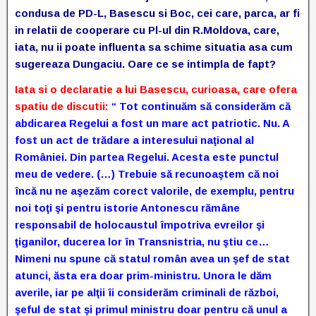
condusa de PD-L, Basescu si Boc, cei care, parca, ar fi
in relatii de cooperare cu Pl-ul din R.Moldova, care,
iata, nu ii poate influenta sa schime situatia asa cum
sugereaza Dungaciu. Oare ce se intimpla de fapt?
Iata si o declaratie a lui Basescu, curioasa, care ofera
spatiu de discutii:
“ Tot continuăm să considerăm că
abdicarea Regelui a fost un mare act patriotic. Nu. A
fost un act de trădare a interesului naţional al
României. Din partea Regelui. Acesta este punctul
meu de vedere. (…) Trebuie să recunoaştem că noi
încă nu ne aşezăm corect valorile, de exemplu, pentru
noi toţi şi pentru istorie Antonescu rămâne
responsabil de holocaustul împotriva evreilor şi
ţiganilor, ducerea lor în Transnistria, nu ştiu ce…
Nimeni nu spune că statul român avea un şef de stat
atunci, ăsta era doar prim-ministru. Unora le dăm
averile, iar pe alţii îi considerăm criminali de război,
şeful de stat şi primul ministru doar pentru că unul a