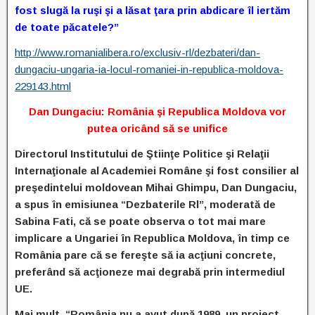
fost slugă la ruşi şi a lăsat ţara prin abdicare îl iertăm
de toate păcatele?”
http://www.romanialibera.ro/exclusiv-rl/dezbateri/dan-
dungaciu-ungaria-ia-locul-romaniei-in-republica-moldova-
229143.html
Dan Dungaciu: România şi Republica Moldova vor
putea oricând să se unifice
Directorul Institutului de Ştiinţe Politice şi Relaţii
Internaţionale al Academiei Române şi fost consilier al
preşedintelui moldovean Mihai Ghimpu, Dan Dungaciu,
a spus în emisiunea “Dezbaterile Rl”, moderată de
Sabina Fati, că se poate observa o tot mai mare
implicare a Ungariei în Republica Moldova, în timp ce
România pare că se fereşte să ia acţiuni concrete,
preferând să acţioneze mai degrabă prin intermediul
UE.
Mai mult, “România nu a avut după 1989, un proiect