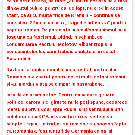
ce se descifreaza, de fapt: „cu multa dorinta de a fura
din avutul public, pentru ca, de fapt, nu cred in acest
stat”, ca si cu multa frica de Kremlin – continua sa
considere 22 iunie ca pe o „tragedie hitlerista” pentru
poporul roman. De parca stalinismul/comunismul nu a
fost una cu fascismul. Uitind, in schimb, de
condamnarea Pactului Molotov-Ribbentrop si a
consecintelor lui, care trebuie anulate si in cazul
Basarabiei.
Razboiul al doilea mondial nu a fost al nostru, dar
Romania s-a zbatut pentru noi si multi ostasi romani
si-au pierdut viata pe cimpurile basarabene.
Iata de ce stam pe loc. Pentru ca aceste giruete
politice, carora nici giruete nu le poti spune, deoarece
mereu au privit doar spre Rusia, sint santajabile prin
colaborare cu KGB-ul sovietic si rus, se tem sa
adopte Legea Lustratiei, se tem sa recunoasca faptul
ca Romania a fost alaturi de Germania ca sa isi