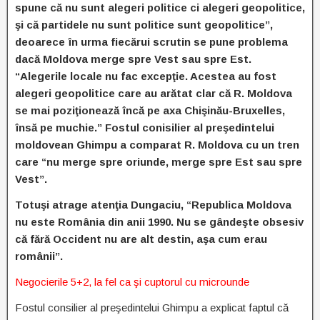
spune că nu sunt alegeri politice ci alegeri geopolitice,
şi că partidele nu sunt politice sunt geopolitice”,
deoarece în urma fiecărui scrutin se pune problema
dacă Moldova merge spre Vest sau spre Est.
“Alegerile locale nu fac excepţie. Acestea au fost
alegeri geopolitice care au arătat clar că R. Moldova
se mai poziţionează încă pe axa Chişinău-Bruxelles,
însă pe muchie.” Fostul conisilier al preşedintelui
moldovean Ghimpu a comparat R. Moldova cu un tren
care “nu merge spre oriunde, merge spre Est sau spre
Vest”.
Totuşi atrage atenţia Dungaciu, “Republica Moldova
nu este România din anii 1990. Nu se gândeşte obsesiv
că fără Occident nu are alt destin, aşa cum erau
românii”.
Negocierile 5+2, la fel ca şi cuptorul cu microunde
Fostul consilier al preşedintelui Ghimpu a explicat faptul că