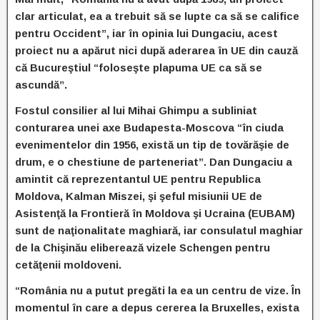
clar articulat, ea a trebuit să se lupte ca să se califice
pentru Occident”, iar în opinia lui Dungaciu, acest
proiect nu a apărut nici după aderarea în UE din cauză
că Bucureştiul “foloseşte plapuma UE ca să se
ascundă”.
Fostul consilier al lui Mihai Ghimpu a subliniat
conturarea unei axe Budapesta-Moscova “în ciuda
evenimentelor din 1956, există un tip de tovărăşie de
drum, e o chestiune de parteneriat”. Dan Dungaciu a
amintit că reprezentantul UE pentru Republica
Moldova, Kalman Miszei, şi şeful misiunii UE de
Asistenţă la Frontieră în Moldova şi Ucraina (EUBAM)
sunt de naţionalitate maghiară, iar consulatul maghiar
de la Chişinău eliberează vizele Schengen pentru
cetăţenii moldoveni.
“România nu a putut pregăti la ea un centru de vize. În
momentul în care a depus cererea la Bruxelles, exista