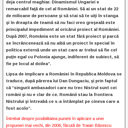
deja centrul maghiar. Dinamismul Ungariei e
remarcabil faţă de cel al României. Să ai un stat de 22
de milioane de persoane şi să stai să te uiţi în stanga
şi în dreapta de teamă să nu faci vreo greşeală este
principalul impediment al oricărui proiect al României.
După 2007, România este un stat fără proiect şi parcă
se încrâncenează să nu aibă un proiect în special în
politica externă unde un stat care ar trebui să fie cel
puţin egal cu Polonia ajunge, indiferent de subiect, să
fie pe locul al doilea”.
Lipsa de implicare a României în Republica Moldova se
traduce, după părerea lui Dan Dungaciu, şi prin faptul
că “singurii ambasadori care nu trec Nistrul sunt cei
români şi nu e clar de ce. Românii stau la frontiera
Nistrului şi întreabă ce s-a întâmplat pe cineva care a
fost acolo”.
Întrebat despre posibilitatea punerii în aplicare a unei
propuneri mai vechi, din 2006, făcută de Traian Băsescu