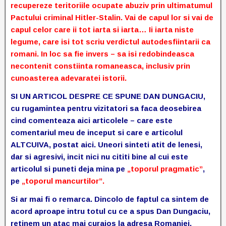
recupereze teritoriile ocupate abuziv prin ultimatumul
Pactului criminal Hitler-Stalin. Vai de capul lor si vai de
capul celor care ii tot iarta si iarta… Ii iarta niste
legume, care isi tot scriu verdictul autodesfiintarii ca
romani. In loc sa fie invers – sa isi redobindeasca
necontenit constiinta romaneasca, inclusiv prin
cunoasterea adevaratei istorii.
SI UN ARTICOL DESPRE CE SPUNE DAN DUNGACIU,
cu rugamintea pentru vizitatori sa faca deosebirea
cind comenteaza aici articolele – care este
comentariul meu de inceput si care e articolul
ALTCUIVA, postat aici. Uneori sinteti atit de lenesi,
dar si agresivi, incit nici nu cititi bine al cui este
articolul si puneti deja mina pe
„toporul pragmatic”
,
pe
„toporul mancurtilor”.
Si ar mai fi o remarca. Dincolo de faptul ca sintem de
acord aproape intru totul cu ce a spus Dan Dungaciu,
retinem un atac mai curajos la adresa Romaniei,