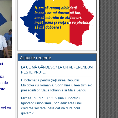
Articole recente
ei
LA CE MĂ GÂNDESC? LA UN REFERENDUM
PESTE PRUT…
ici
Proclamația pentru (re)Unirea Republicii
mn de
Moldova cu România. Sorin Ilieșiu le-a trimis-o
este
președinților Klaus Iohannis și Maia Sandu
Mircea POPESCU: ”Chișinău, încotro?
Ignorând unionismul, prin aducerea unei
 cel cu
credințe sectare, oare cât va dura noul
guvern?”