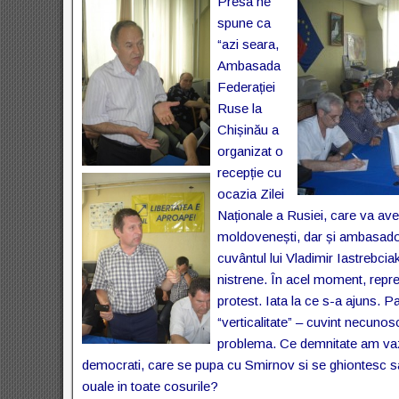
Presa ne
spune ca
“azi seara,
Ambasada
Federației
Ruse la
Chișinău a
organizat o
recepție cu
ocazia Zilei
Naționale a Rusiei, care va avea
moldovenești, dar și ambasador
cuvântul lui Vladimir Iastrebcia
nistrene.
În acel moment, repre
protest. Iata la ce s-a ajuns. 
“verticalitate” – cuvint necunos
problema. Ce demnitate am vazut 
democrati, care se pupa cu Smirnov si se ghiontesc sa
ouale in toate cosurile?