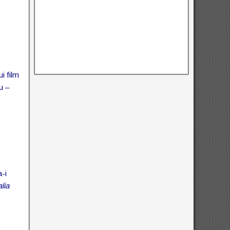
i film
u –
a-i
alia