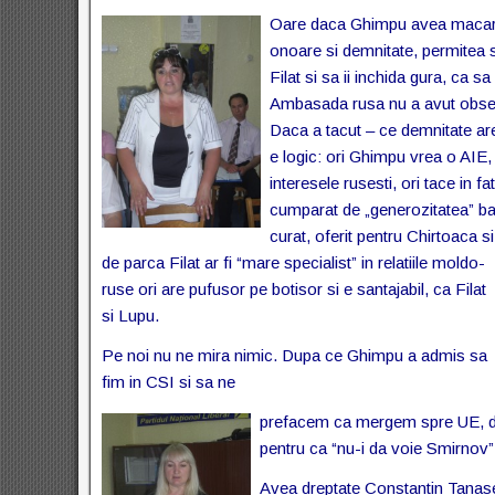
Oare daca Ghimpu avea macar
onoare si demnitate, permitea s
Filat si sa ii inchida gura, ca s
Ambasada rusa nu a avut observ
Daca a tacut – ce demnitate a
e logic: ori Ghimpu vrea o AIE, c
interesele rusesti, ori tace in fata
cumparat de „generozitatea” ba
curat,
oferit pentru Chirtoaca si
de parca Filat ar fi “mare specialist” in relatiile moldo-
ruse ori are pufusor pe botisor si e santajabil, ca Filat
si Lupu.
Pe noi nu ne mira nimic. Dupa ce Ghimpu a admis sa
fim in CSI si sa ne
prefacem ca mergem spre UE, dup
pentru ca “nu-i da voie Smirnov”
Avea dreptate Constantin Tanase