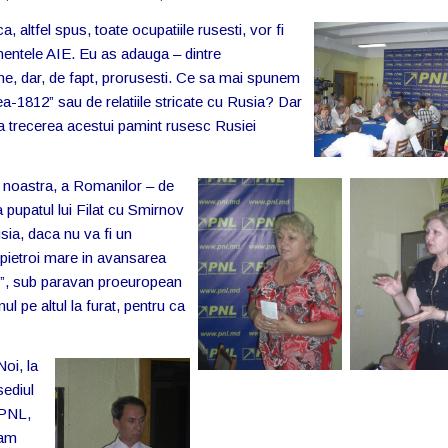
ca, altfel spus, toate oc
upatiile rusesti, vor fi
nentele AIE. Eu as adauga – dintre
ne, dar, de fapt, prorusesti. Ce sa mai spunem
a-1812” sau de relatiile stricate cu Rusia? Dar
a trecerea acestui pamint rusesc Rusiei
 noastra, a Romanilor – de
a pupatul lui Filat cu Smirnov
sia, daca nu va fi un
pietroi mare in avansarea
ate”, sub paravan proeuropean
l pe altul la furat, pentru ca
Noi, la
sediul
PNL,
am