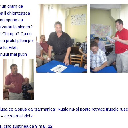
 un dram de
a il ghionteasca
a nu spuna ca
atori la alegeri?
re Ghimpu? Ca nu
u pretul plierii pe
 lui Filat,
nului mai putin
a ce a spus ca “sarmanica” Rusie nu-si poate retrage trupele ruse
 – ce sa mai zici?
, cind sustinea ca 9
mai, 22