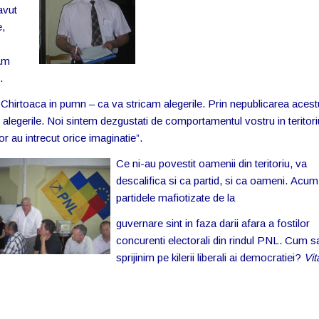
avut
e,
Am
.
i
Chirtoaca in pumn – ca va stricam alegerile. Prin nepublicarea
acestu
i alegerile. Noi sintem dezgustati de comportamentul vostru in teritori
lor au intrecut orice imaginatie”.
Ce ni-au povestit oamenii din teritoriu, va
descalifica si ca partid, si ca oameni. Acum
partidele mafiotizate de la
guvernare sint in faza darii afara a fostilor
concurenti electorali din rindul PNL. Cum s
sprijinim pe kilerii liberali ai democratiei?
Vit