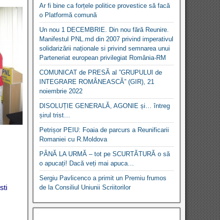
Ar fi bine ca forțele politice provestice să facă
o Platformă comună
Un nou 1 DECEMBRIE. Din nou fără Reunire.
Manifestul PNL.md din 2007 privind imperativul
solidarizării naționale si privind semnarea unui
Parteneriat european privilegiat România-RM
COMUNICAT de PRESĂ al ”GRUPULUI de
INTEGRARE ROMÂNEASCĂ” (GIR), 21
noiembrie 2022
DISOLUȚIE GENERALĂ, AGONIE și… întreg
șirul trist…
Petrișor PEIU: Foaia de parcurs a Reunificarii
Romaniei cu R.Moldova
PÂNĂ LA URMĂ – tot pe SCURTĂTURĂ o să
o apucați! Dacă veți mai apuca…
Sergiu Pavlicenco a primit un Premiu frumos
sti
de la Consiliul Uniunii Scriitorilor