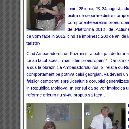
iunie, 28 iunie, 23-24 august, adi
piatra de separare dintre compo
componentele
pretins proeurope
de „Platforma-2012”, de „Actiune
ce vom face in 2012, cind se implinesc 200 de ani de l
tariste?
Cind Ambasadorul rus Kuzmin si-a batut joc de Istoria
ce au tacut acesti „mari lideri proeuropeni?” Dar iata c
a dus la obraznicia Ambasadorului rus. Si relatia cu Ru
comportament pe potriva celui georgian, va deveni un 
falsilor democrati spre „idealurile coruptiei generaliz
in Republica Moldova. In sensul ca se vor impiedica unu
reforme oricum nu si-au propus sa faca…