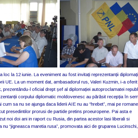
 loc la 12 iunie. La eveniment au fost invitați reprezentanții diplomați
ii UE. La un moment dat, ambasadorul rus, Valeri Kuzmin, i-a oferit
k, prezentându-l oficial drept șef al diplomației autoproclamatei republ
zentanții corpului diplomatic moldovenesc au părăsit recepția în se
Pai cum sa nu se ajunga daca liderii AIE nu au “hrebet”, mai pe roman
cut presedintilor prorusi de partide pretins proeuropene.
Pai asta e
noi doi ani in raport cu Rusia, din partea acestor lasi liberali si
 nu “jigneasca maretia rusa”, promovata aici de gruparea Lucinschi,