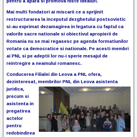
pentru a apara si promova niste idealuri.
Mai multi fondatori ai miscarii ce a sprijinit
restructurarea la inceputul dezghetului postsovietic
si-au exprimat dezamagirea in legatura cu faptul ca
valorile sacre nationale si obiectivul apropierii de
Romania nu se mai regasesc pe agenda formatiunilor
votate ca democratice si nationale. Pe acesti membri
ai PNL si pe adeptii lor nu-i sperie mesajul de
reintregire a neamului romanesc.
Conducerea Filialei din Leova a PNL ofera,
dezinteresat,
membrilor PNL din Leova asistenta
juridica,
precum si
asistenta in
pregatirea
actelor
pentru
redobindirea