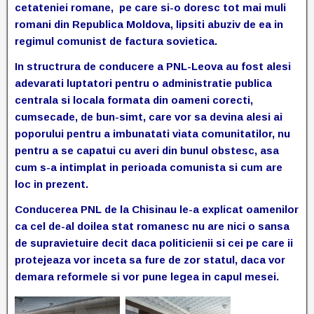
cetateniei romane, pe care si-o doresc tot mai muli
romani din Republica Moldova, lipsiti abuziv de ea in
regimul comunist de factura sovietica.
In structrura de conducere a PNL-Leova au fost alesi
adevarati luptatori pentru o administratie publica
centrala si locala formata din oameni corecti,
cumsecade, de bun-simt, care vor sa devina alesi ai
poporului pentru a imbunatati viata comunitatilor, nu
pentru a se capatui cu averi din bunul obstesc, asa
cum s-a intimplat in perioada comunista si cum are
loc in prezent.
Conducerea PNL de la Chisinau le-a explicat oamenilor
ca cel de-al doilea stat romanesc nu are nici o sansa
de supravietuire decit daca politicienii si cei pe care ii
protejeaza vor inceta sa fure de zor statul, daca vor
demara reformele si vor pune legea in capul mesei.