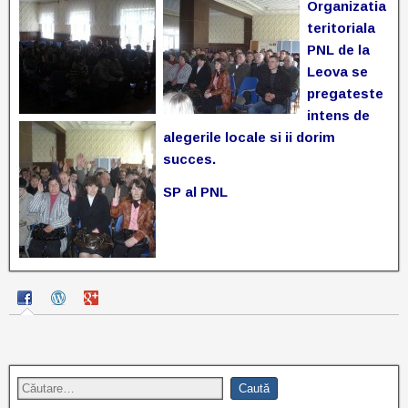
Organizatia
teritoriala
PNL de la
Leova se
pregateste
intens de
alegerile locale si ii dorim
succes.
SP al PNL