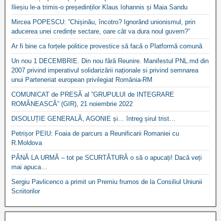
Ilieșiu le-a trimis-o președinților Klaus Iohannis și Maia Sandu
Mircea POPESCU: ”Chișinău, încotro? Ignorând unionismul, prin
aducerea unei credințe sectare, oare cât va dura noul guvern?”
Ar fi bine ca forțele politice provestice să facă o Platformă comună
Un nou 1 DECEMBRIE. Din nou fără Reunire. Manifestul PNL.md din
2007 privind imperativul solidarizării naționale si privind semnarea
unui Parteneriat european privilegiat România-RM
COMUNICAT de PRESĂ al ”GRUPULUI de INTEGRARE
ROMÂNEASCĂ” (GIR), 21 noiembrie 2022
DISOLUȚIE GENERALĂ, AGONIE și… întreg șirul trist…
Petrișor PEIU: Foaia de parcurs a Reunificarii Romaniei cu
R.Moldova
PÂNĂ LA URMĂ – tot pe SCURTĂTURĂ o să o apucați! Dacă veți
mai apuca…
Sergiu Pavlicenco a primit un Premiu frumos de la Consiliul Uniunii
Scriitorilor