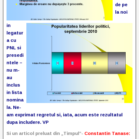
de pe
la noi
in
legatur
a cu
PNL si
presedi
ntele –
nu m-
au
inclus
in lista
nomina
la. Ne-
am exprimat regretul si, iata, acum este rezultatul
dupa includere. VP
Si un articol preluat din „Timpul”-
Constantin Tanase: