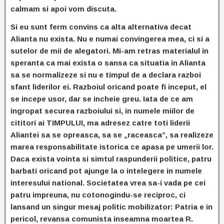
calmam si apoi vom discuta.
Si eu sunt ferm convins ca alta alternativa decat
Alianta nu exista. Nu e numai convingerea mea, ci si a
sutelor de mii de alegatori. Mi-am retras materialul in
speranta ca mai exista o sansa ca situatia in Alianta
sa se normalizeze si nu e timpul de a declara razboi
sfant liderilor ei. Razboiul oricand poate fi inceput, el
se incepe usor, dar se incheie greu. Iata de ce am
ingropat securea razboiului si, in numele miilor de
cititori ai TIMPULUI, ma adresez catre toti liderii
Aliantei sa se opreasca, sa se „raceasca”, sa realizeze
marea responsabilitate istorica ce apasa pe umerii lor.
Daca exista vointa si simtul raspunderii politice, patru
barbati oricand pot ajunge la o intelegere in numele
interesului national. Societatea vrea sa-i vada pe cei
patru impreuna, nu cotonogindu-se reciproc, ci
lansand un singur mesaj politic mobilizator: Patria e in
pericol, revansa comunista inseamna moartea R.