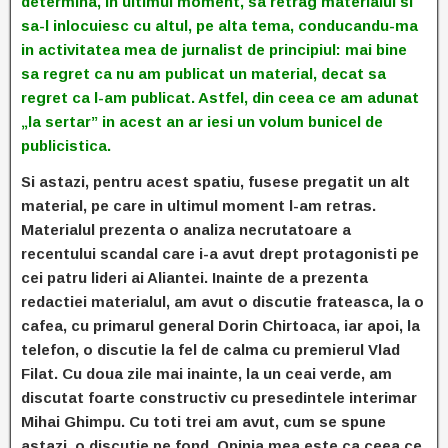
determina, in ultimul moment, sa retrag materialul si
sa-l inlocuiesc cu altul, pe alta tema, conducandu-ma
in activitatea mea de jurnalist de principiul: mai bine
sa regret ca nu am publicat un material, decat sa
regret ca l-am publicat. Astfel, din ceea ce am adunat
„la sertar” in acest an ar iesi un volum bunicel de
publicistica.
Si astazi, pentru acest spatiu, fusese pregatit un alt
material, pe care in ultimul moment l-am retras.
Materialul prezenta o analiza necrutatoare a
recentului scandal care i-a avut drept protagonisti pe
cei patru lideri ai Aliantei. Inainte de a prezenta
redactiei materialul, am avut o discutie frateasca, la o
cafea, cu primarul general Dorin Chirtoaca, iar apoi, la
telefon, o discutie la fel de calma cu premierul Vlad
Filat. Cu doua zile mai inainte, la un ceai verde, am
discutat foarte constructiv cu presedintele interimar
Mihai Ghimpu. Cu toti trei am avut, cum se spune
astazi, o discutie pe fond. Opinia mea este ca ceea ce