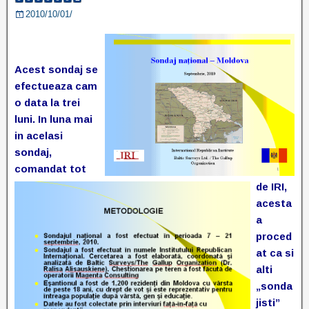
2010/10/01/
Acest sondaj se
efectueaza cam
o data la trei
luni. In luna mai
in acelasi
sondaj,
comandat tot
de IRI,
acesta
a
proced
at ca si
alti
„sonda
jisti”