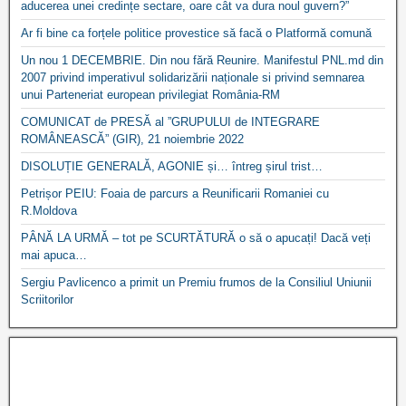
aducerea unei credințe sectare, oare cât va dura noul guvern?”
Ar fi bine ca forțele politice provestice să facă o Platformă comună
Un nou 1 DECEMBRIE. Din nou fără Reunire. Manifestul PNL.md din
2007 privind imperativul solidarizării naționale si privind semnarea
unui Parteneriat european privilegiat România-RM
COMUNICAT de PRESĂ al ”GRUPULUI de INTEGRARE
ROMÂNEASCĂ” (GIR), 21 noiembrie 2022
DISOLUȚIE GENERALĂ, AGONIE și… întreg șirul trist…
Petrișor PEIU: Foaia de parcurs a Reunificarii Romaniei cu
R.Moldova
PÂNĂ LA URMĂ – tot pe SCURTĂTURĂ o să o apucați! Dacă veți
mai apuca…
Sergiu Pavlicenco a primit un Premiu frumos de la Consiliul Uniunii
Scriitorilor