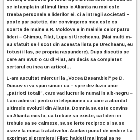
se intampla in ultimul timp in Alianta nu mai este
treaba personala a liderilor ei, ci a intregii societati –
poate par patetic, dar convingerea mea este ca
soarta de maine a R. Moldova e in mainile celor patru
lideri – Ghimpu, Filat, Lupu si Urecheanu. (Mai multi m-
au sfatuit sa-l scot din aceasta lista pe Urecheanu, eu
totusi il las, pe propria raspundere). Dupa discutia pe
care am avut-o cu dl Filat, am decis sa completez
sertarul cu inca un articol…
L-am ascultat miercuri la „Vocea Basarabiei” pe D.
Diacov si va spun sincer ca – spre deziluzia unor
„patrioti totali”, care vad lucrurile numai in alb-negru –
l-am admirat pentru intelepciunea cu care a abordat
ultimele evolutii din Alianta. Domnia sa este convins
ca Alianta exista, ca trebuie sa existe, ca liderii ei
trebuie sa se calmeze, sa se ierte reciproc si sa se
aseze la masa tratativelor. Acelasi punct de vedere l-a
exprimat si premierul Filat: haideti mai intai sa ne