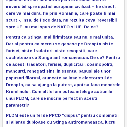
ireversibil spre spatiul european civilizat – fie direct,
care va mai dura, fie prin Romania, care poate fi mai
scurt -, insa, de fiece data, nu rezulta ceva ireversibil
spre UE, nu mai spun de NATO si UE. De ce?
Pentru ca Stinga, mai firimitata sau nu, e mai unita.
Dar si pentru ca mereu se gasesc pe Dreapta niste
farisei, niste tradatori, niste revopsiti, care
cocheteaza cu Stinga antiromaneasca. De ce? Pentru
ca acesti tradatori, farisei, duplicitari, cosmopoliti,
mancurti, renegati sint, in esenta, papusi ale unor
papusari filorusi, aruncate sa insele electoratul de
Dreapta, ca sa ajunga la putere, apoi sa faca mendrele
Kremlinului. Cum altfel am putea intelege actiunile
unui PLDM, care se inscrie perfect in acesti
parametri?
PLDM este un fel de PPCD “dispus” pentru combinatii
si aliante dubioase cu Stinga antiromaneasca, lucru