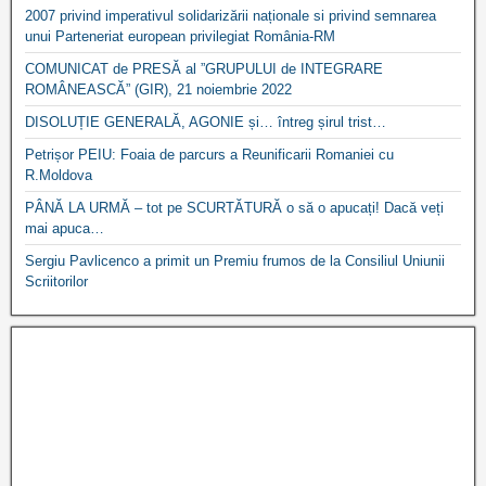
2007 privind imperativul solidarizării naționale si privind semnarea
unui Parteneriat european privilegiat România-RM
COMUNICAT de PRESĂ al ”GRUPULUI de INTEGRARE
ROMÂNEASCĂ” (GIR), 21 noiembrie 2022
DISOLUȚIE GENERALĂ, AGONIE și… întreg șirul trist…
Petrișor PEIU: Foaia de parcurs a Reunificarii Romaniei cu
R.Moldova
PÂNĂ LA URMĂ – tot pe SCURTĂTURĂ o să o apucați! Dacă veți
mai apuca…
Sergiu Pavlicenco a primit un Premiu frumos de la Consiliul Uniunii
Scriitorilor