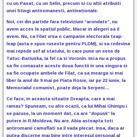
cu un Pasat, cu un Selin, precum si cu altii atribuiti
unei Stingi antiromanesti, antinationale.
Noi, cei din partide fara televiziuni “arondate”, nu
avem acces la spatiul public. Macar in alegeri sa il
avem. Nu, ca Filat vrea o campanie electorala teap-
leap (asta e spus ruseste pentru PLDM), si sa redevina
mai repede sef al statului, in care pune un sens de
Tatuc-Batiuska, la fel ca si Voronin. Inca nu a propus
sa fie comasate aceste doua functii in una singura si
sa fie ocupate ambele de Filat, ca sa mearga si mai
liber la anul de 9 mai pe Piata Rosie, iar pe 22 iunie, la
Memorialul comunist, poate deja la Serpeni…
Ce face, in aceasta situatie Dreapta, care a mai
ramas? Spuneam, cu alte ocazii, ca lui Mihai Ghimpu i
se paruse, la un moment dat, ca are “dopusk” la
putere in R.Moldova. Nu are. Abia asteapta toti
antiromanii camuflati sa il vada plecat. Insa, daca ar
putea discerne mai bine intre interesul personal al