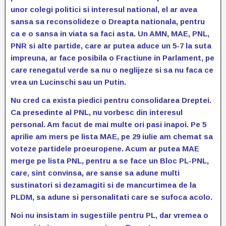
unor colegi politici si interesul national, el ar avea
sansa sa reconsolideze o Dreapta nationala, pentru
ca e o sansa in viata sa faci asta. Un AMN, MAE, PNL,
PNR si alte partide, care ar putea aduce un 5-7 la suta
impreuna, ar face posibila o Fractiune in Parlament, pe
care renegatul verde sa nu o neglijeze si sa nu faca ce
vrea un Lucinschi sau un Putin.
Nu cred ca exista piedici pentru consolidarea Dreptei.
Ca presedinte al PNL, nu vorbesc din interesul
personal. Am facut de mai multe ori pasi inapoi. Pe 5
aprilie am mers pe lista MAE, pe 29 iulie am chemat sa
voteze partidele proeuropene. Acum ar putea MAE
merge pe lista PNL, pentru a se face un Bloc PL-PNL,
care, sint convinsa, are sanse sa adune multi
sustinatori si dezamagiti si de mancurtimea de la
PLDM, sa adune si personalitati care se sufoca acolo.
Noi nu insistam in sugestiile pentru PL, dar vremea o