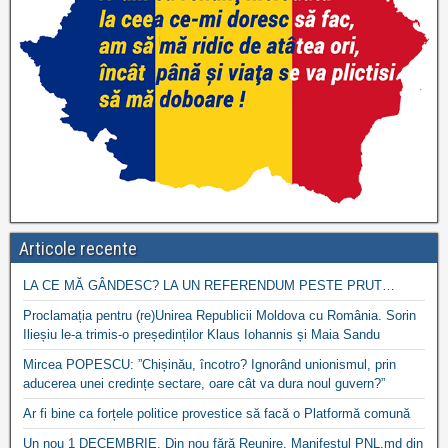
Articole recente
LA CE MĂ GÂNDESC? LA UN REFERENDUM PESTE PRUT…
Proclamația pentru (re)Unirea Republicii Moldova cu România. Sorin
Ilieșiu le-a trimis-o președinților Klaus Iohannis și Maia Sandu
Mircea POPESCU: ”Chișinău, încotro? Ignorând unionismul, prin
aducerea unei credințe sectare, oare cât va dura noul guvern?”
Ar fi bine ca forțele politice provestice să facă o Platformă comună
Un nou 1 DECEMBRIE. Din nou fără Reunire. Manifestul PNL.md din