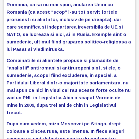
Romania, ca sa nu mai spun, anularea Unirii cu
Romania (ca acest “scop” l-au tot servit fortele
prorusesti si aliatii lor, inclusiv de pe dreapta), dar
care semnifica si indepartarea ireversibila de UE si
NATO, se lucreaza si aici, si in Rusia. Exemple sint o
sumedenie, ultimul fiind gruparea politico-religioasa a
lui Pasat si Vladimiruska.
Combinatiile si aliantele propuse si plamadite de
“analistii” antiromani si antiruropeni sint, si ele, o
sumedenie, scopul fiind excluderea, in special, a
Partidului Liberal dintr-o majoritate parlamentara, nu
mai spun ca nici in visul cel rau aceste forte oculte nu
vad un PNL in Legislativ. Abia a scapat Voronin de
mine in 2009, dupa trei ani de chin in Legislativul
trecut.
Dupa cum vedem, miza Moscovei pe Stinga, drept
coloana a cincea rusa, este imensa. In fiece alegeri
spunem ca sint definitorii pentru drumul nostru