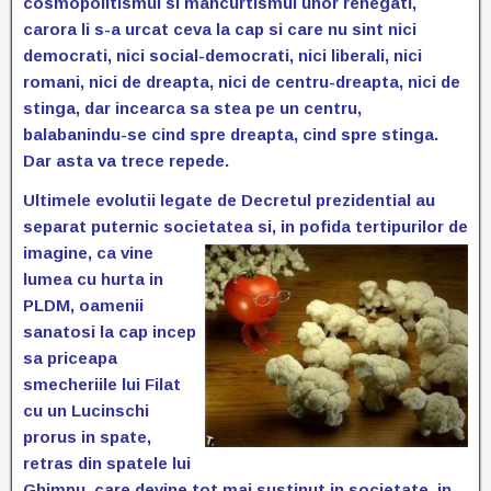
cosmopolitismul si mancurtismul unor renegati,
carora li s-a urcat ceva la cap si care nu sint nici
democrati, nici social-democrati, nici liberali, nici
romani, nici de dreapta, nici de centru-dreapta, nici de
stinga, dar incearca sa stea pe un centru,
balabanindu-se cind spre dreapta, cind spre stinga.
Dar asta va trece repede.
Ultimele evolutii legate de Decretul prezidential au
separat puternic societatea si, in pofida
tertipurilor de
imagine, ca vine
lumea cu hurta in
PLDM, oamenii
sanatosi la cap incep
sa priceapa
smecheriile lui Filat
cu un Lucinschi
prorus in spate,
retras din spatele lui
Ghimpu, care devine tot mai sustinut in societate, in