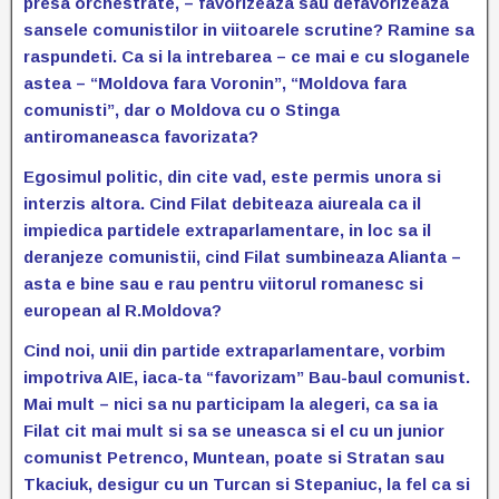
presa orchestrate, – favorizeaza sau defavorizeaza
sansele comunistilor in viitoarele scrutine? Ramine sa
raspundeti. Ca si la intrebarea – ce mai e cu sloganele
astea – “Moldova fara Voronin”, “Moldova fara
comunisti”, dar o Moldova cu o Stinga
antiromaneasca favorizata?
Egosimul politic, din cite vad, este permis unora si
interzis altora. Cind Filat debiteaza aiureala ca il
impiedica partidele extraparlamentare, in loc sa il
deranjeze comunistii, cind Filat sumbineaza Alianta –
asta e bine sau e rau pentru viitorul romanesc si
european al R.Moldova?
Cind noi, unii din partide extraparlamentare, vorbim
impotriva AIE, iaca-ta “favorizam” Bau-baul comunist.
Mai mult – nici sa nu participam la alegeri, ca sa ia
Filat cit mai mult si sa se uneasca si el cu un junior
comunist Petrenco, Muntean, poate si Stratan sau
Tkaciuk, desigur cu un Turcan si Stepaniuc, la fel ca si