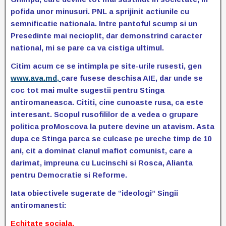
pofida unor minusuri. PNL a sprijinit actiunile cu
semnificatie nationala. Intre pantoful scump si un
Presedinte mai necioplit, dar demonstrind caracter
national, mi se pare ca va cistiga ultimul.
Citim acum ce se intimpla pe site-urile rusesti, gen
www.ava.md,
care fusese deschisa AI
E, dar unde se
coc tot mai multe sugestii pentru Stinga
antiromaneasca. Cititi, cine cunoaste rusa, ca este
interesant. Scopul rusofililor de a vedea o grupare
politica proMoscova la putere devine un atavism. Asta
dupa ce Stinga parca se culcase pe ureche timp de 10
ani, cit a dominat clanul mafiot comunist, care a
darimat, impreuna cu Lucinschi si Rosca, Alianta
pentru Democratie si Reforme.
Iata obiectivele sugerate de “ideologi” Singii
antiromanesti:
Echitate sociala.