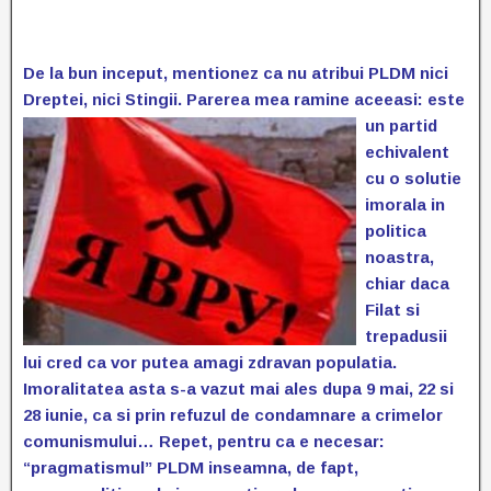
De la bun inceput, mentionez ca nu atribui PLDM nici
Dreptei, nici Stingii. Parerea mea ramine
aceeasi: este
un partid
echivalent
cu o solutie
imorala in
politica
noastra,
chiar daca
Filat si
trepadusii
lui cred ca vor putea amagi zdravan populatia.
Imoralitatea asta s-a vazut mai ales dupa 9 mai, 22 si
28 iunie, ca si prin refuzul de condamnare a crimelor
comunismului… Repet, pentru ca e necesar:
“pragmatismul” PLDM inseamna, de fapt,