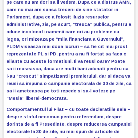
pe care nu am dori sa il vedem. Dupa ce a distrus AMN,
care nu mai are sansa trecerii de sine statator in
Parlament, dupa ce a folosit iluzia resurselor
administrative, zis, pe scurt, “treuca” publica, pentru a
aduce incolonati oamenii care ori au probleme cu
legea, ori mizeaza pe “mila financiara a Guvernului”,
PLDM viseasza mai doua lucruri – sa fie cit mai prost
reprezentate PL si PD, pentru a nu fi fortat sa faca o
alianta cu aceste formatiuni. Ii va reusi oare? Poate
sa ii reuseasca, daca are multi bani adunati pentru ca
i-au “crescut” simpatizantii premierului, dar si daca va
reusi sa impuna o campanie electorala de 30 de zile, ca
sa ii ameteasca pe toti repede si sa-l voteze pe
“Mesia” liberal-democrata.
Comportamentul lui Filat – cu toate declaratiile sale –
despre staful necomun pentru referendum, despre
dorinta de a fi Presedinte, despre reducerea campaniei
electorale la 30 de zile, nu mai spun de articole de