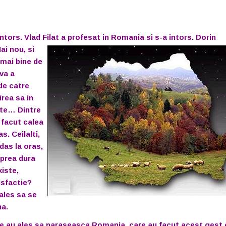
tors. Vlad Filat a profesat in Romania si s-a intors.
Dorin
ai nou, si
 mai bine de
va a
de catre
rea sa in
ate… Dintre
u facut calea
s. Ceilalti,
das la oras,
 prea dura
iste,
isfactie?
 ales sa se
na.
re au ales sa paraseasca Romania, care au facut acest gest 