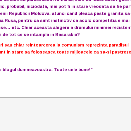
c, probabil, niciodata, mai pot fi in stare vreodata sa fie par
tenii Republicii Moldova, atunci cand pleaca peste granita sa
tia Rusa, pentru ca simt instinctiv ca acolo competitia e mai
use… etc. Chiar aceasta alegere a drumului minimei rezisten
m de tot ce se intampla in Basarabia?
uri sau chiar reintoarcerea la comunism reprezinta paradisul
sunt in stare sa foloseasca toate mijloacele ca sa-si pastrez
e blogul dumneavoastra. Toate cele bune!”