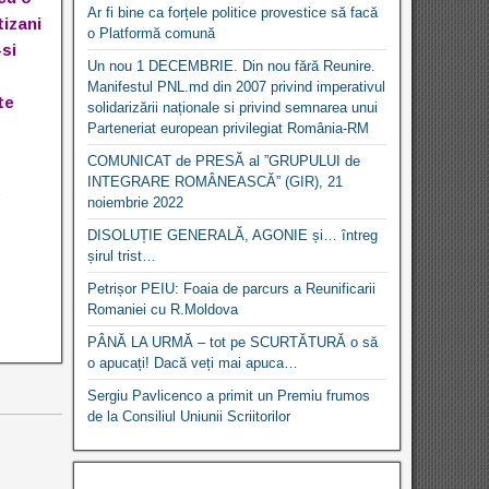
Ar fi bine ca forțele politice provestice să facă
tizani
o Platformă comună
-si
Un nou 1 DECEMBRIE. Din nou fără Reunire.
Manifestul PNL.md din 2007 privind imperativul
te
solidarizării naționale si privind semnarea unui
Parteneriat european privilegiat România-RM
COMUNICAT de PRESĂ al ”GRUPULUI de
INTEGRARE ROMÂNEASCĂ” (GIR), 21
e
noiembrie 2022
DISOLUȚIE GENERALĂ, AGONIE și… întreg
șirul trist…
Petrișor PEIU: Foaia de parcurs a Reunificarii
Romaniei cu R.Moldova
PÂNĂ LA URMĂ – tot pe SCURTĂTURĂ o să
o apucați! Dacă veți mai apuca…
Sergiu Pavlicenco a primit un Premiu frumos
de la Consiliul Uniunii Scriitorilor