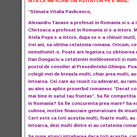
IATA CE IMI SCRIE UN VIZITATOR PE E-MAIL:
“Stimata Vitalia Pavlicenco,
Alexandru Tanase a profesat in Romania si s-a in
Chirtoaca a profesat in Romania si s-a intors. M
Stela Popa s-a intors, dupa se s-a chinuit inutil,
trei ani, sa obtina cetatenia romana. Oricum, ce
nemultumit-o. Poate are legatura cu obtinerea 
Dan Dungaciu a cetateniei moldovenesti si numi
postul de consilier al Presedintelui Ghimpu. Po
colegii mei de breasla multi, chiar prea multi, a
intoarsa. Cei care au reusit cu adevarat, au rama
au ales sa aplice proverbul romanesc “Decat co
mai bine in satul tau fruntas”. Sa fie competitia
in Romania? Sa fie concurenta prea mare? Sa ex
culmea, motive financiare generatoare de insat
Cert este ca toti acestia multi, foarte multi, au
intoarca, desi multi dintre ei au cetatenia roma
Se pune atunci intrebarea daca toti acestia, ca