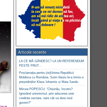
Articole recente
LA CE MĂ GÂNDESC? LA UN REFERENDUM
PESTE PRUT…
Proclamația pentru (re)Unirea Republicii
Moldova cu România. Sorin Ilieșiu le-a trimis-o
președinților Klaus Iohannis și Maia Sandu
Mircea POPESCU: ”Chișinău, încotro?
Ignorând unionismul, prin aducerea unei
credințe sectare, oare cât va dura noul
guvern?”
cu o